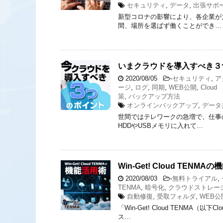
セキュリティ
,
データ
,
出張サポ
新型コロナの影響により、各企業が
間、場所を選ばず働くことができ…
いまクラウドを導入すべき３
2020/08/05
-
セキュリティ
,
ア
ージ
,
ログ
,
同期
,
WEB公開
,
Cloud
策
,
バックアップ方法
オンラインバックアップ
,
データ
世間ではテレワークの急増で、仕事
HDDやUSBメモリに入れて…
Win-Get! Cloud TENMA
2020/08/03
-
無料トライアル
,
TENMA
,
暗号化
,
クラウドストレー
自動修復
,
受取フォルダ
,
WEB公
「Win-Get! Cloud TENM
ス…