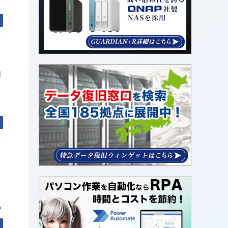
む
同
む
も
む