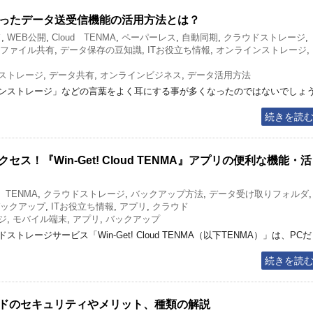
ENMAを使ったデータ送受信機能の活用方法とは？
ド
,
WEB公開
,
Cloud TENMA
,
ペーパーレス
,
自動同期
,
クラウドストレージ
,
ファイル共有
,
データ保存の豆知識
,
ITお役立ち情報
,
オンラインストレージ
,
ストレージ
,
データ共有
,
オンラインビジネス
,
データ活用方法
ンストレージ」などの言葉をよく耳にする事が多くなったのではないでしょ
続きを読
！『Win-Get! Cloud TENMA』アプリの便利な機能・活
d TENMA
,
クラウドストレージ
,
バックアップ方法
,
データ受け取りフォルダ
,
ックアップ
,
ITお役立ち情報
,
アプリ
,
クラウド
ジ
,
モバイル端末
,
アプリ
,
バックアップ
レージサービス「Win-Get! Cloud TENMA（以下TENMA）」は、PCだ
続きを読
ドのセキュリティやメリット、種類の解説