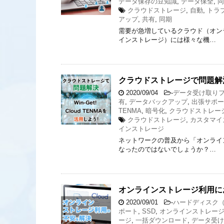
データ保存の豆知識
,
データ保全
,
同
クラウドストレージ
,
自動
,
トラ
アップ
,
共有
,
同期
需要が急増しているクラウド（オン
インストレージ）には様々な機…
クラウドストレージで問題解決-Wi
2020/09/04
-
データ受け取り
有
,
データバックアップ
,
出張サポー
TENMA
,
暗号化
,
クラウドストレー
クラウドストレージ
,
カスタマイ
インストレージ
ネットワークの普及から「オンライ
なったのではないでしょうか？…
オンラインストレージ利用に
2020/09/01
-
ハードディスク（
ポート
,
SSD
,
オンラインストレー
ージ
,
一括ダウンロード
,
データ受け