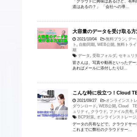
「クラウドに興味はあるけど、有料
道はあるの？」 「会社への導…
大容量のデータを受け取る方
2021/10/04
-
無料プラン
,
デー
ト
,
自動同期
,
WEB公開
,
無料トライ
期
データ
,
受取フォルダ
,
セキュリ
皆さんは、写真や動画といったデー
あればメールに添付したりLI…
こんな時に役立つ！Cloud 
2021/09/27
-
オンラインスト
ダウンロード
,
WEB公開
,
Cloud T
ュリティ
,
クラウド
,
ファイル共有
,
BCP対策
,
オンラインストレージ
データの共有などで、クラウドサー
これまでに弊社のクラウドサー…