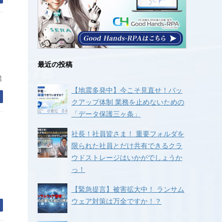
最近の投稿
業
【地震多発中】今こそ見直せ！バッ
む
クアップ体制 業務を止めないための
「データ保護三ヶ条」
社長！社員皆さま！ 重要フォルダを
限られた社員とだけ共有できるクラ
ウドストレージはいかがでしょうか
っ！
、
【緊急提言】被害拡大中！ ランサム
ウェア対策は万全ですか！？
む