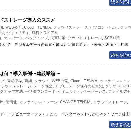
続きを読
ドストレージ導入のススメ
期
,
WEB公開
,
Cloud TENMA
,
クラウドストレージ
,
パソコン（PC）
,
クラ
ルダ
,
セキュリティ
,
無料トライアル
有
,
テレワーク
,
バックアップ
,
災害対策
,
クラウドストレージ
,
BCP対策
おいて、デジタルデータの保管や取扱いは重要です。・帳簿・図面・見積書
続きを読
は何？導入事例〜建設業編〜
ップ
,
長期保存
,
同期
,
クラウド
,
WEB公開
,
Cloud TENMA
,
オンラインストレ
クラウドストレージ
,
データ保全
,
アプリ
,
データ保存の豆知識
,
クラウド
,
BCP
クアップ方法
,
一括ダウンロード
,
セキュリティ
,
ペーパーレス
,
ファイル共有
MA
,
暗号化
,
オンラインストレージ
,
CHANGE TENMA
,
クラウドストレージ
,
ウド・コンピューティング）」とは、インターネットなどのネットワーク経由
続きを読