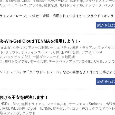
期
,
WEB公開
,
Cloud TENMA
,
ペーパーレス
,
BCP対策
,
クラウドストレー
ブル
,
ペーパーレス
,
ファイル
,
経費削減
,
無料トライアル
,
テレワーク
,
バック
ラインストレージ）ですが、皆様、活用されていますか？ クラウド（オンラ
続きを読
n-Get! Cloud TENMAを活用しよう！-
フォルダ
,
クラウド
,
アクセス制限
,
セキュリティ
,
無料トライアル
,
ファイル共
ト
,
クラウド
,
オンラインストレージ
,
同期
,
WEB公開
,
アプリ
,
Cloud
ジ
,
バックアップ方法
,
一括ダウンロード
,
自動同期
ズ
,
無料トライアル
,
データ共有
,
データバックアップ
,
暗号化
,
大容量
,
オンラ
ンストレージ」や「クラウドストレージ」などの言葉をよく耳にする事が多
続きを読
おける不安を解決します！
HDD）
,
Mac
,
無料トライアル
,
ファイル共有
,
サーフェス（Surface）
,
出張
ジ
,
同期
,
WEB公開
,
Cloud TENMA
,
暗号化
,
パソコン（PC）
,
クラウドスト
取りフォルダ
,
クラウド