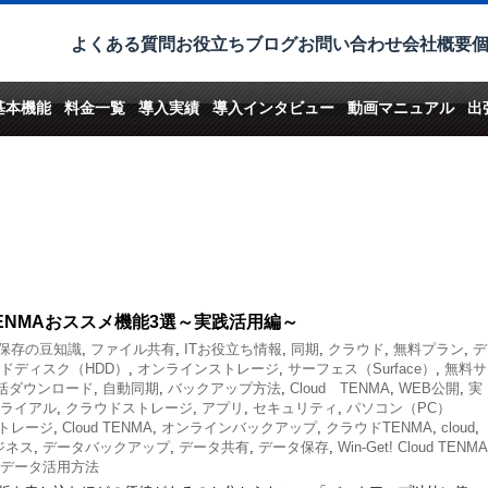
よくある質問
お役立ちブログ
お問い合わせ
会社概要
基本機能
料金一覧
導入実績
導入インタビュー
動画マニュアル
出
TENMAおススメ機能3選～実践活用編～
保存の豆知識
,
ファイル共有
,
ITお役立ち情報
,
同期
,
クラウド
,
無料プラン
,
デ
ドディスク（HDD）
,
オンラインストレージ
,
サーフェス（Surface）
,
無料サ
括ダウンロード
,
自動同期
,
バックアップ方法
,
Cloud TENMA
,
WEB公開
,
実
ライアル
,
クラウドストレージ
,
アプリ
,
セキュリティ
,
パソコン（PC）
トレージ
,
Cloud TENMA
,
オンラインバックアップ
,
クラウドTENMA
,
cloud
,
ジネス
,
データバックアップ
,
データ共有
,
データ保存
,
Win-Get! Cloud TENMA
データ活用方法