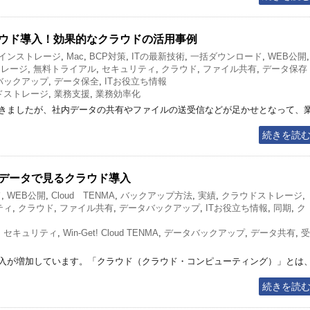
ウド導入！効果的なクラウドの活用事例
インストレージ
,
Mac
,
BCP対策
,
ITの最新技術
,
一括ダウンロード
,
WEB公開
,
トレージ
,
無料トライアル
,
セキュリティ
,
クラウド
,
ファイル共有
,
データ保存
バックアップ
,
データ保全
,
ITお役立ち情報
ドストレージ
,
業務支援
,
業務効率化
きましたが、社内データの共有やファイルの送受信などが足かせとなって、
続きを読
データで見るクラウド導入
ド
,
WEB公開
,
Cloud TENMA
,
バックアップ方法
,
実績
,
クラウドストレージ
,
ティ
,
クラウド
,
ファイル共有
,
データバックアップ
,
ITお役立ち情報
,
同期
,
ク
,
セキュリティ
,
Win-Get! Cloud TENMA
,
データバックアップ
,
データ共有
,
受
入が増加しています。「クラウド（クラウド・コンピューティング）」とは
続きを読