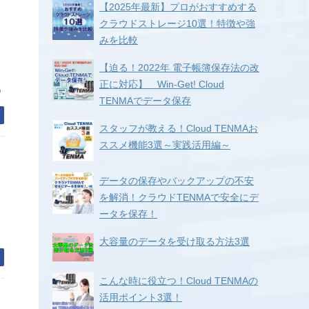
【2025年最新】プロがおすすめする
クラウドストレージ10選！特徴や強
みを比較
【迫る！2022年 電子帳簿保存法の改
正に対応】 Win-Get! Cloud
う
TENMAでデータ保存
む
スタッフが教える！Cloud TENMAお
ススメ機能3選～実践活用編～
データの保存やバックアップの不安
を解消！クラウドTENMAで安全にデ
ータを保存！
大容量のデータを受け取る方法3選
む
こんな時に役立つ！Cloud TENMAの
活用ポイント3選！