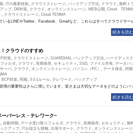
対策
,
ITの最新技術
,
クラウドストレージ
,
バックアップ方法
,
クラウド
,
無料ト
アップ
,
DR対策
,
クラウド
,
オンラインストレージ
,
WEB公開
,
Cloud TENM
ト
,
クラウドストレージ
,
Cloud TENMA
LINEやTwitter、Facebook、Gmailなど、これらはすべてクラウドサー
続きを読
スに！クラウドのすすめ
CP対策
,
クラウドストレージ
,
GUARDIAN
,
バックアップ方法
,
ハードディス
りフォルダ
,
クラウド
,
長期保存
,
セキュリティ
,
SSD
,
ファイル共有
,
データバ
サーバ
,
クラウド
,
オンラインストレージ
,
パソコン（PC）
,
データ保全
,
同期
NMA
,
BCP対策
,
同期
,
3-2-1ルール
,
テレワーク
,
バックアップ
タ管理の重要性はさらに増しています。皆さまは大切なデータをどのようにバ
続きを読
ペーパーレス・テレワーク~
法
,
自動同期
,
データ受け取りフォルダ
,
クラウド
,
長期保存
,
セキュリティ
,
無
ックアップ
,
ITお役立ち情報
,
出張サポート
,
クラウド
,
オンラインストレージ