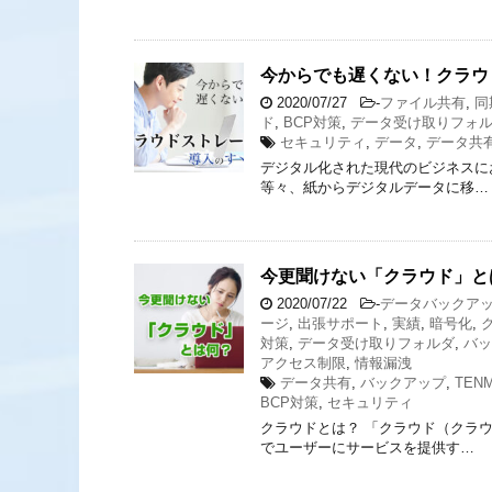
今からでも遅くない！クラウ
2020/07/27
-
ファイル共有
,
同
ド
,
BCP対策
,
データ受け取りフォ
セキュリティ
,
データ
,
データ共
デジタル化された現代のビジネスに
等々、紙からデジタルデータに移…
今更聞けない「クラウド」と
2020/07/22
-
データバックア
ージ
,
出張サポート
,
実績
,
暗号化
,
対策
,
データ受け取りフォルダ
,
バッ
アクセス制限
,
情報漏洩
データ共有
,
バックアップ
,
TEN
BCP対策
,
セキュリティ
クラウドとは？ 「クラウド（クラ
でユーザーにサービスを提供す…