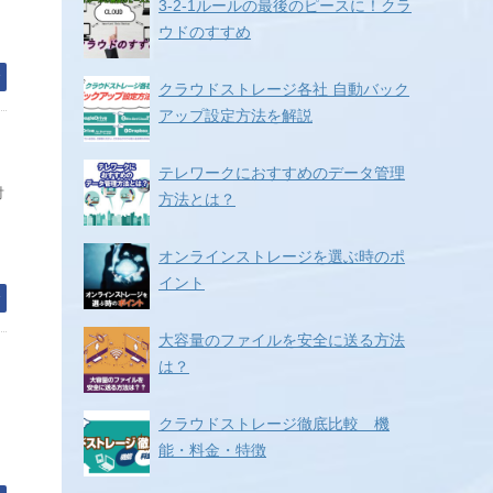
3-2-1ルールの最後のピースに！クラ
ウドのすすめ
む
クラウドストレージ各社 自動バック
アップ設定方法を解説
テレワークにおすすめのデータ管理
対
方法とは？
オンラインストレージを選ぶ時のポ
イント
む
大容量のファイルを安全に送る方法
は？
クラウドストレージ徹底比較 機
能・料金・特徴