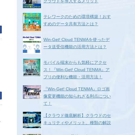
ジ
クラウドを導入するメリット
テレワークのための環境構築！おす
すめのデータ共有方法とは？
む
Win-Get! Cloud TENMAを使ったデ
ータ送受信機能の活用方法とは？
モバイル端末からも気軽にアクセ
ス！『Win-Get! Cloud TENMA』ア
プリの便利な機能・活用方法！
く
『Win-Get! Cloud TENMA』ロゴ画
む
像変更機能の知られざる利点につい
て！
【クラウド徹底解析】クラウドのセ
サ
キュリティやメリット、種類の解説
レ