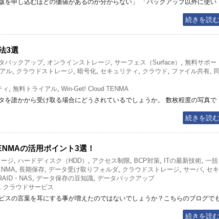
版を申し込むほどの価値があるのか分からない」 「バックアップ以外に使い
続きを読
法3選
タバックアップ
,
オンラインストレージ
,
サーフェス（Surface）
,
無料サポー
アル
,
クラウドストレージ
,
暗号化
,
セキュリティ
,
クラウド
,
ファイル共有
,
ティ
,
無料トライアル
,
Win-Get! Cloud TENMA
タを誰かから受け取る場合にどうされているでしょうか。 数枚程度の写真で
続きを読
TENMAの活用ポイント3選！
レージ
,
ハードディスク（HDD）
,
アクセス制限
,
BCP対策
,
ITの最新技術
,
一括
ENMA
,
長期保存
,
データ受け取りフォルダ
,
クラウドストレージ
,
サーバ
,
セキ
RAID・NAS
,
データ保存の豆知識
,
データバックアップ
,
クラウドサービス
ビスの言葉を耳にする事が増えたのではないでしょうか？こちらのブログで
続きを読