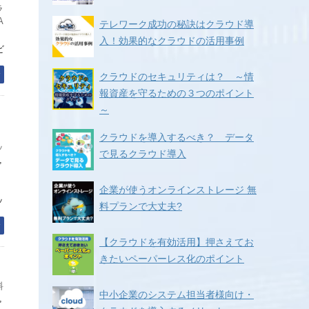
ラ
A
テレワーク成功の秘訣はクラウド導
入！効果的なクラウドの活用事例
ビ
む
クラウドのセキュリティは？ ～情
報資産を守るための３つのポイント
～
ク
クラウドを導入するべき？ データ
ッ
で見るクラウド導入
,
企業が使うオンラインストレージ 無
ッ
料プランで大丈夫?
む
【クラウドを有効活用】押さえてお
きたいペーパーレス化のポイント
料
中小企業のシステム担当者様向け・
,