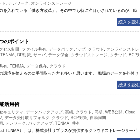
ート
,
テレワーク
,
オンラインストレージ
力を入れている「働き方改革」。その中でも特に注目がされているのが、時
続きを読
つのポイント
クセス制限
,
ファイル共有
,
データバックアップ
,
クラウド
,
オンラインストレ
 TENMA
,
DR対策
,
サーバ
,
データ保全
,
クラウドストレージ
,
クラウド
,
BCP
共有
,
TENMA
,
データ保存
,
クラウド
の環境を整えるのに手間取った方も多いと思います。 職場のデータを外付け
続きを読
の機能活用術
セキュリティ
,
データバックアップ
,
実績
,
クラウド
,
同期
,
WEB公開
,
Cloud
ジ
,
データ受け取りフォルダ
,
クラウド
,
BCP対策
,
自動同期
開
,
テレワーク
,
バックアップ
,
TENMA
,
共有
A（以下Cloud TENMA）」は、株式会社リプラスが提供するクラウドストレージサービ