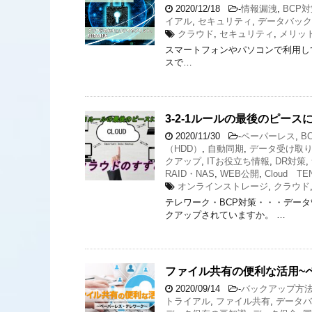
2020/12/18
-
情報漏洩
,
BCP
イアル
,
セキュリティ
,
データバック
クラウド
,
セキュリティ
,
メリッ
スマートフォンやパソコンで利用している
スで…
3-2-1ルールの最後のピー
2020/11/30
-
ペーパーレス
,
B
（HDD）
,
自動同期
,
データ受け取
クアップ
,
ITお役立ち情報
,
DR対策
,
RAID・NAS
,
WEB公開
,
Cloud TE
オンラインストレージ
,
クラウド
テレワーク・BCP対策・・・デー
クアップされていますか。 …
ファイル共有の便利な活用~
2020/09/14
-
バックアップ方
トライアル
,
ファイル共有
,
データバ