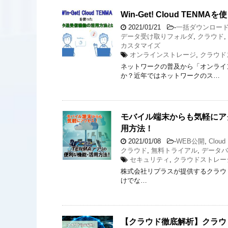
Win-Get! Cloud T
2021/01/21
-
一括ダウンロー
データ受け取りフォルダ
,
クラウド
,
カスタマイズ
オンラインストレージ
,
クラウド
ネットワークの普及から「オンライ
か？近年ではネットワークのス…
モバイル端末からも気軽にアクセス
用方法！
2021/01/08
-
WEB公開
,
Clou
クラウド
,
無料トライアル
,
データバ
セキュリティ
,
クラウドストレー
株式会社リプラスが提供するクラウドスト
けでな…
【クラウド徹底解析】クラウ