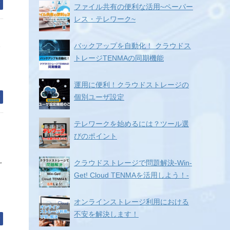
む
ファイル共有の便利な活用~ペーパー
レス・テレワーク~
バックアップを自動化！ クラウドス
ウ
トレージTENMAの同期機能
運用に便利！クラウドストレージの
個別ユーザ設定
む
テレワークを始めるには？ツール選
びのポイント
,
クラウドストレージで問題解決-Win-
Get! Cloud TENMAを活用しよう！-
オンラインストレージ利用における
不安を解決します！
む