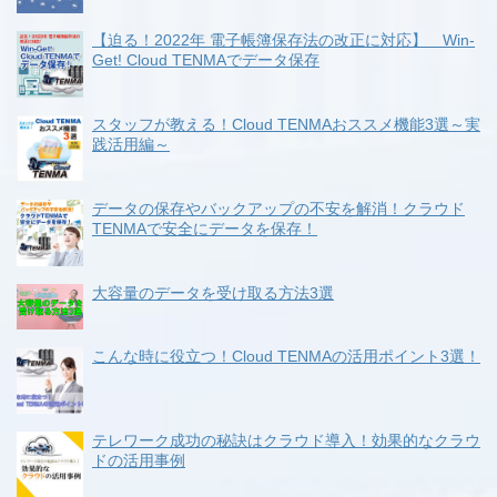
【迫る！2022年 電子帳簿保存法の改正に対応】 Win-
Get! Cloud TENMAでデータ保存
スタッフが教える！Cloud TENMAおススメ機能3選～実
践活用編～
データの保存やバックアップの不安を解消！クラウド
TENMAで安全にデータを保存！
大容量のデータを受け取る方法3選
こんな時に役立つ！Cloud TENMAの活用ポイント3選！
テレワーク成功の秘訣はクラウド導入！効果的なクラウ
ドの活用事例