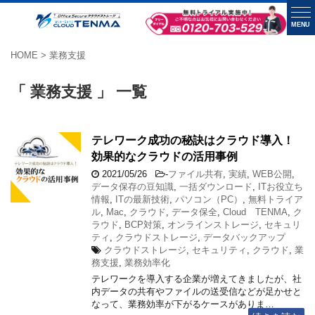
MENU
HOME
>
業務支援
「 業務支援 」 一覧
テレワーク成功の秘訣はクラウド導入！
効果的なクラウドの活用事例
2021/05/26
-
ファイル共有
,
実績
,
WEB公開
,
データ保存の豆知識
,
一括ダウンロード
,
ITお役立ち
情報
,
ITの最新技術
,
パソコン（PC）
,
無料トライア
ル
,
Mac
,
クラウド
,
データ保全
,
Cloud TENMA
,
ク
ラウド
,
BCP対策
,
オンラインストレージ
,
セキュリ
ティ
,
クラウドストレージ
,
データバックアップ
クラウドストレージ
,
セキュリティ
,
クラウド
,
業
務支援
,
業務効率化
テレワークを導入する企業が増えてきましたが、社
内データの共有やファイルの送受信などが足かせと
なって、業務効率が下がるケースがありま…