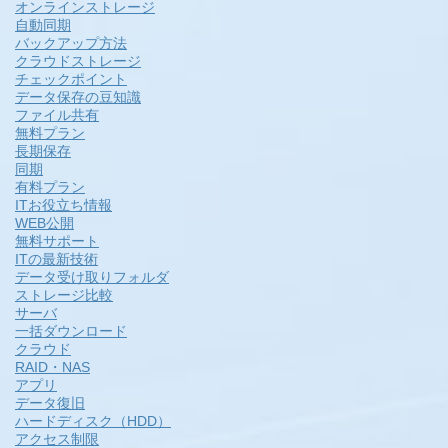
オンラインストレージ
自動同期
バックアップ方法
クラウドストレージ
チェックポイント
データ保存の豆知識
ファイル共有
無料プラン
長期保存
同期
有料プラン
ITお役立ち情報
WEB公開
無料サポート
ITの最新技術
データ受け取りフォルダ
ストレージ比較
サーバ
一括ダウンロード
クラウド
RAID・NAS
アプリ
データ復旧
ハードディスク（HDD）
アクセス制限