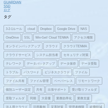
GUARDIAN
SSD
ログ
タグ
3-2-1ルール
cloud
Dropbox
Google Drive
NAS
OneDrive
SSL
Win-Get! Cloud TENMA
アクセス権限
オンラインバックアップ
クラウド
クラウドTENMA
クラウドサービス
システム担当者
セキュリティ対策
テレワーク
データバックアップ
データ保存
データ受取
トラブル
パスワード
ビジネスクラウド
ファイル
ファイル共有
ファイル管理
ペーパーレス
リモートワーク
個別ユーザー設定
共有
出張サポート
受け取りフォルダ
受取フォルダ
同期
大容量
業務効率化
業務支援
法人用クラウド
活用事例
災害対策
管理者権限
経費削減