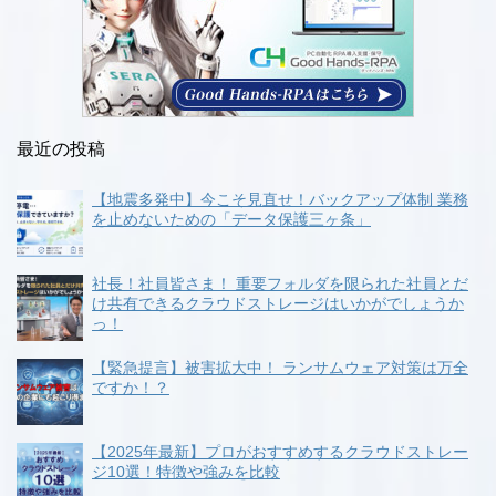
最近の投稿
【地震多発中】今こそ見直せ！バックアップ体制 業務
を止めないための「データ保護三ヶ条」
社長！社員皆さま！ 重要フォルダを限られた社員とだ
け共有できるクラウドストレージはいかがでしょうか
っ！
【緊急提言】被害拡大中！ ランサムウェア対策は万全
ですか！？
【2025年最新】プロがおすすめするクラウドストレー
ジ10選！特徴や強みを比較