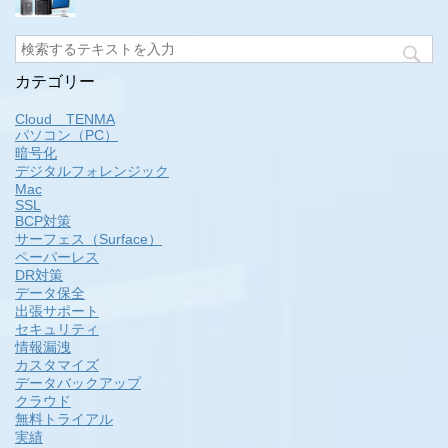
カテゴリー
Cloud TENMA
パソコン（PC）
暗号化
デジタルフォレンジック
Mac
SSL
BCP対策
サーフェス（Surface）
ペーパーレス
DR対策
データ保全
出張サポート
セキュリティ
情報漏洩
カスタマイズ
データバックアップ
クラウド
無料トライアル
実績