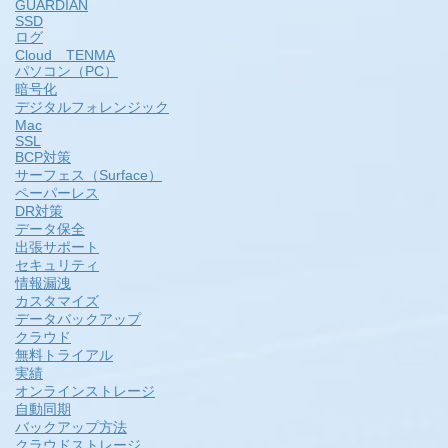
GUARDIAN
SSD
ログ
Cloud TENMA
パソコン（PC）
暗号化
デジタルフォレンジック
Mac
SSL
BCP対策
サーフェス（Surface）
ペーパーレス
DR対策
データ保全
出張サポート
セキュリティ
情報漏洩
カスタマイズ
データバックアップ
クラウド
無料トライアル
実績
オンラインストレージ
自動同期
バックアップ方法
クラウドストレージ