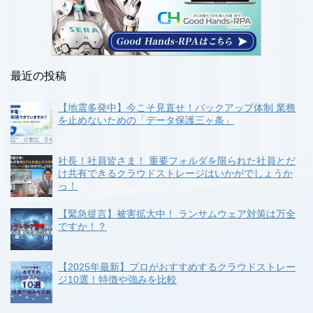
最近の投稿
【地震多発中】今こそ見直せ！バックアップ体制 業務
を止めないための「データ保護三ヶ条」
社長！社員皆さま！ 重要フォルダを限られた社員とだ
け共有できるクラウドストレージはいかがでしょうか
っ！
【緊急提言】被害拡大中！ ランサムウェア対策は万全
ですか！？
【2025年最新】プロがおすすめするクラウドストレー
ジ10選！特徴や強みを比較