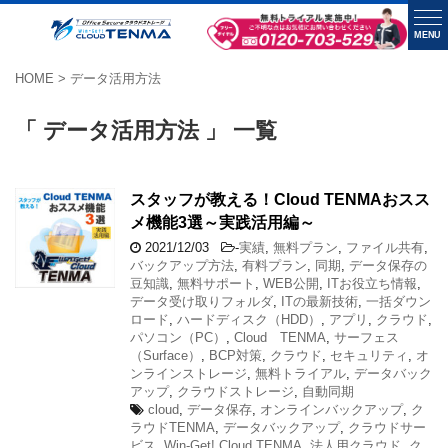
MENU
HOME
>
データ活用方法
「 データ活用方法 」 一覧
スタッフが教える！Cloud TENMAおスス
メ機能3選～実践活用編～
2021/12/03
-
実績
,
無料プラン
,
ファイル共有
,
バックアップ方法
,
有料プラン
,
同期
,
データ保存の
豆知識
,
無料サポート
,
WEB公開
,
ITお役立ち情報
,
データ受け取りフォルダ
,
ITの最新技術
,
一括ダウン
ロード
,
ハードディスク（HDD）
,
アプリ
,
クラウド
,
パソコン（PC）
,
Cloud TENMA
,
サーフェス
（Surface）
,
BCP対策
,
クラウド
,
セキュリティ
,
オ
ンラインストレージ
,
無料トライアル
,
データバック
アップ
,
クラウドストレージ
,
自動同期
cloud
,
データ保存
,
オンラインバックアップ
,
ク
ラウドTENMA
,
データバックアップ
,
クラウドサー
ビス
,
Win-Get! Cloud TENMA
,
法人用クラウド
,
ク