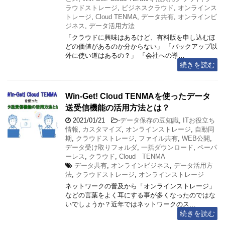
ラウドストレージ
,
ビジネスクラウド
,
オンラインス
トレージ
,
Cloud TENMA
,
データ共有
,
オンラインビ
ジネス
,
データ活用方法
「クラウドに興味はあるけど、有料版を申し込むほ
どの価値があるのか分からない」 「バックアップ以
外に使い道はあるの？」 「会社への導…
続きを読む
Win-Get! Cloud TENMAを使ったデータ
送受信機能の活用方法とは？
2021/01/21
-
データ保存の豆知識
,
ITお役立ち
情報
,
カスタマイズ
,
オンラインストレージ
,
自動同
期
,
クラウドストレージ
,
ファイル共有
,
WEB公開
,
データ受け取りフォルダ
,
一括ダウンロード
,
ペーパ
ーレス
,
クラウド
,
Cloud TENMA
データ共有
,
オンラインビジネス
,
データ活用方
法
,
クラウドストレージ
,
オンラインストレージ
ネットワークの普及から「オンラインストレージ」
などの言葉をよく耳にする事が多くなったのではな
いでしょうか？近年ではネットワークのス…
続きを読む