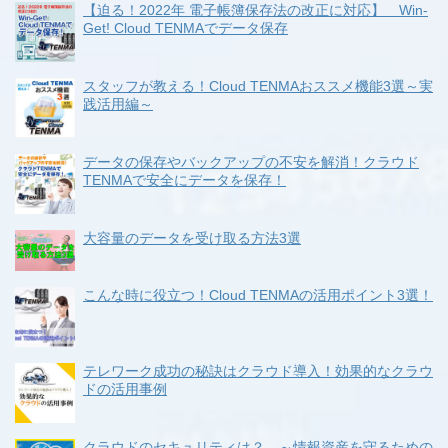
【迫る！2022年 電子帳簿保存法の改正に対応】 Win-
Get! Cloud TENMAでデータ保存
スタッフが教える！Cloud TENMAおススメ機能3選～実
践活用編～
データの保存やバックアップの不安を解消！クラウド
TENMAで安全にデータを保存！
大容量のデータを受け取る方法3選
こんな時に役立つ！Cloud TENMAの活用ポイント3選！
テレワーク成功の秘訣はクラウド導入！効果的なクラウ
ドの活用事例
クラウドのセキュリティは？ ～情報資産を守るための