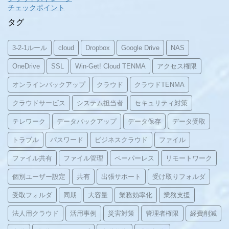
チェックポイント
タグ
3-2-1ルール
cloud
Dropbox
Google Drive
NAS
OneDrive
SSL
Win-Get! Cloud TENMA
アクセス権限
オンラインバックアップ
クラウド
クラウドTENMA
クラウドサービス
システム担当者
セキュリティ対策
テレワーク
データバックアップ
データ保存
データ受取
トラブル
パスワード
ビジネスクラウド
ファイル
ファイル共有
ファイル管理
ペーパーレス
リモートワーク
個別ユーザー設定
共有
出張サポート
受け取りフォルダ
受取フォルダ
同期
大容量
業務効率化
業務支援
法人用クラウド
活用事例
災害対策
管理者権限
経費削減