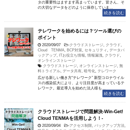
タの重要性はますます高まっています。皆さん、そ
の大切なデータをどのように保存していま…
続きを読む
テレワークを始めるには？ツール選びの
ポイント
2020/09/07
-
クラウドストレージ
,
クラウド
,
Cloud TENMA
,
BCP対策
,
セキュリティ
,
データバ
ックアップ
,
ITお役立ち情報
,
情報漏洩
,
クラウド
,
オンラインストレージ
クラウドストレージ
,
オンラインストレージ
,
無
料トライアル
,
データ共有
,
暗号化
,
テレワーク
広がる新しい働き方“テレワーク” 新型コロナウイル
スの感染拡大により、より注目度が高まっているテ
レワーク。最近導入を始めた法人様も…
続きを読む
クラウドストレージで問題解決-Win-Get!
Cloud TENMAを活用しよう！-
2020/09/04
-
アクセス制限
,
バックアップ方法
,