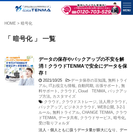
MENU
HOME
>
暗号化
「 暗号化 」 一覧
データの保存やバックアップの不安を解
消！クラウドTENMAで安全にデータを保
存！
2021/10/25
-
データ保存の豆知識
,
無料トライ
アル
,
ITお役立ち情報
,
自動同期
,
出張サポート
,
無
料サポート
,
クラウド
,
Cloud TENMA
,
バックアッ
プ方法
,
カスタマイズ
クラウド
,
クラウドストレージ
,
法人用クラウド
,
バックアップ
,
ビジネスクラウド
,
WEB公開
,
3-2-1
ルール
,
無料トライアル
,
CHANGE TENMA
,
クラウ
ドTENMA
,
データ共有
,
クラウドサービス
,
暗号化
,
受け取りフォルダ
法人・個人ともに扱うデータ量が膨大になり、デー