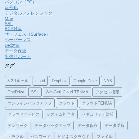
パソコン（PC）
暗号化
デジタルフォレンジック
Mac
SSL
BCP対策
サーフェス（Surface）
ペーパーレス
DR対策
データ保全
出張サポート
タグ
3-2-1ルール
cloud
Dropbox
Google Drive
NAS
OneDrive
SSL
Win-Get! Cloud TENMA
アクセス権限
オンラインバックアップ
クラウド
クラウドTENMA
クラウドサービス
システム担当者
セキュリティ対策
テレワーク
データバックアップ
データ保存
データ受取
トラブル
パスワード
ビジネスクラウド
ファイル