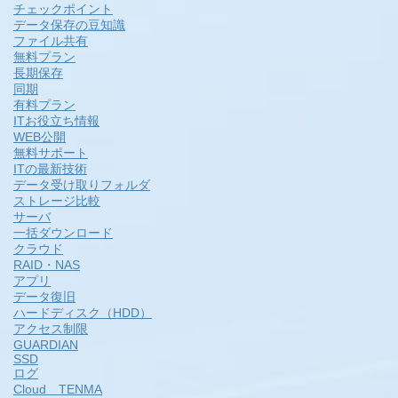
チェックポイント
データ保存の豆知識
ファイル共有
無料プラン
長期保存
同期
有料プラン
ITお役立ち情報
WEB公開
無料サポート
ITの最新技術
データ受け取りフォルダ
ストレージ比較
サーバ
一括ダウンロード
クラウド
RAID・NAS
アプリ
データ復旧
ハードディスク（HDD）
アクセス制限
GUARDIAN
SSD
ログ
Cloud TENMA