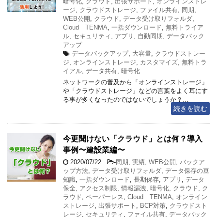
暗号化
,
クラウド
,
出張サポート
,
オンラインストレ
ージ
,
クラウドストレージ
,
ファイル共有
,
同期
,
WEB公開
,
クラウド
,
データ受け取りフォルダ
,
Cloud TENMA
,
一括ダウンロード
,
無料トライア
ル
,
セキュリティ
,
アプリ
,
自動同期
,
データバック
アップ
データバックアップ
,
大容量
,
クラウドストレー
ジ
,
オンラインストレージ
,
カスタマイズ
,
無料トラ
イアル
,
データ共有
,
暗号化
ネットワークの普及から「オンラインストレージ」
や「クラウドストレージ」などの言葉をよく耳にす
る事が多くなったのではないでしょうか？…
続きを読む
今更聞けない「クラウド」とは何？導入
事例〜建設業編〜
2020/07/22
-
同期
,
実績
,
WEB公開
,
バックア
ップ方法
,
データ受け取りフォルダ
,
データ保存の豆
知識
,
一括ダウンロード
,
長期保存
,
アプリ
,
データ
保全
,
アクセス制限
,
情報漏洩
,
暗号化
,
クラウド
,
ク
ラウド
,
ペーパーレス
,
Cloud TENMA
,
オンライン
ストレージ
,
出張サポート
,
BCP対策
,
クラウドスト
レージ
,
セキュリティ
,
ファイル共有
,
データバック