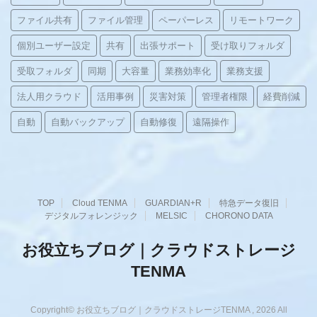
ファイル共有
ファイル管理
ペーパーレス
リモートワーク
個別ユーザー設定
共有
出張サポート
受け取りフォルダ
受取フォルダ
同期
大容量
業務効率化
業務支援
法人用クラウド
活用事例
災害対策
管理者権限
経費削減
自動
自動バックアップ
自動修復
遠隔操作
TOP
Cloud TENMA
GUARDIAN+R
特急データ復旧
デジタルフォレンジック
MELSIC
CHORONO DATA
お役立ちブログ｜クラウドストレージ
TENMA
Copyright© お役立ちブログ｜クラウドストレージTENMA , 2026 All