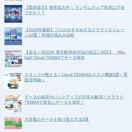
【緊急提言】被害拡大中！ ランサムウェア対策は万全
ですか！？
【2025年最新】プロがおすすめするクラウドストレー
ジ10選！特徴や強みを比較
【迫る！2022年 電子帳簿保存法の改正に対応】 Win-
Get! Cloud TENMAでデータ保存
スタッフが教える！Cloud TENMAおススメ機能3選～実
践活用編～
データの保存やバックアップの不安を解消！クラウド
TENMAで安全にデータを保存！
大容量のデータを受け取る方法3選