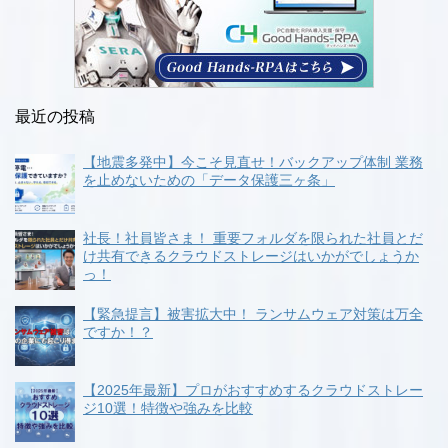
最近の投稿
【地震多発中】今こそ見直せ！バックアップ体制 業務
を止めないための「データ保護三ヶ条」
社長！社員皆さま！ 重要フォルダを限られた社員とだ
け共有できるクラウドストレージはいかがでしょうか
っ！
【緊急提言】被害拡大中！ ランサムウェア対策は万全
ですか！？
【2025年最新】プロがおすすめするクラウドストレー
ジ10選！特徴や強みを比較