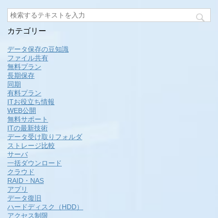
カテゴリー
データ保存の豆知識
ファイル共有
無料プラン
長期保存
同期
有料プラン
ITお役立ち情報
WEB公開
無料サポート
ITの最新技術
データ受け取りフォルダ
ストレージ比較
サーバ
一括ダウンロード
クラウド
RAID・NAS
アプリ
データ復旧
ハードディスク（HDD）
アクセス制限