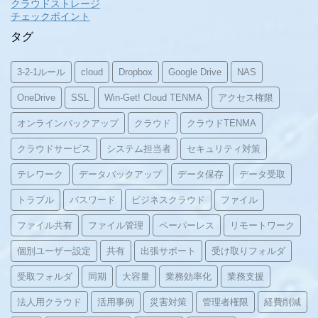
クラウドストレージ
チェックポイント
タグ
3-2-1ルール
cloud
Dropbox
Google Drive
NAS
OneDrive
SSL
Win-Get! Cloud TENMA
アクセス権限
オンラインバックアップ
クラウド
クラウドTENMA
クラウドサービス
システム担当者
セキュリティ対策
テレワーク
データバックアップ
データ保存
データ受取
トラブル
パスワード
ビジネスクラウド
ファイル
ファイル共有
ファイル管理
ペーパーレス
リモートワーク
個別ユーザー設定
共有
出張サポート
受け取りフォルダ
受取フォルダ
同期
大容量
業務効率化
業務支援
法人用クラウド
活用事例
災害対策
管理者権限
経費削減