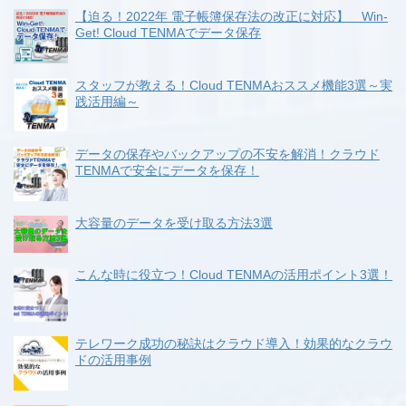
【迫る！2022年 電子帳簿保存法の改正に対応】 Win-
Get! Cloud TENMAでデータ保存
スタッフが教える！Cloud TENMAおススメ機能3選～実
践活用編～
データの保存やバックアップの不安を解消！クラウド
TENMAで安全にデータを保存！
大容量のデータを受け取る方法3選
こんな時に役立つ！Cloud TENMAの活用ポイント3選！
テレワーク成功の秘訣はクラウド導入！効果的なクラウ
ドの活用事例