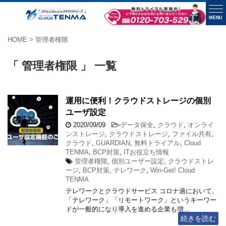
MENU
HOME
>
管理者権限
「 管理者権限 」 一覧
運用に便利！クラウドストレージの個別
ユーザ設定
2020/09/09
-
データ保全
,
クラウド
,
オンライ
ンストレージ
,
クラウドストレージ
,
ファイル共有
,
クラウド
,
GUARDIAN
,
無料トライアル
,
Cloud
TENMA
,
BCP対策
,
ITお役立ち情報
管理者権限
,
個別ユーザー設定
,
クラウドストレ
ージ
,
BCP対策
,
テレワーク
,
Win-Get! Cloud
TENMA
テレワークとクラウドサービス コロナ過において、
「テレワーク」「リモートワーク」というキーワー
ドが一般的になり導入を進める企業も増…
続きを読む