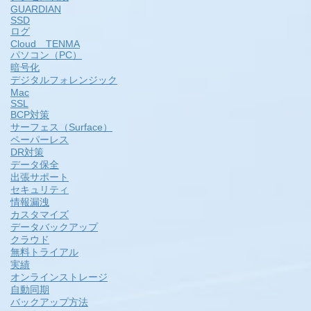
GUARDIAN
SSD
ログ
Cloud TENMA
パソコン（PC）
暗号化
デジタルフォレンジック
Mac
SSL
BCP対策
サーフェス（Surface）
ペーパーレス
DR対策
データ保全
出張サポート
セキュリティ
情報漏洩
カスタマイズ
データバックアップ
クラウド
無料トライアル
実績
オンラインストレージ
自動同期
バックアップ方法