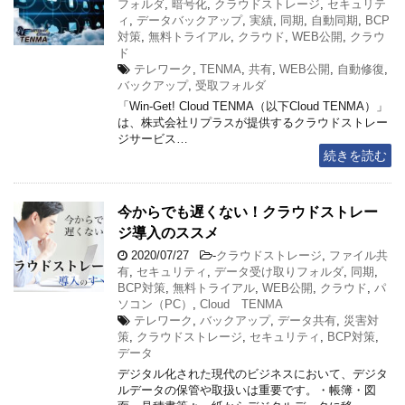
フォルダ
,
暗号化
,
クラウドストレージ
,
セキュリテ
ィ
,
データバックアップ
,
実績
,
同期
,
自動同期
,
BCP
対策
,
無料トライアル
,
クラウド
,
WEB公開
,
クラウ
ド
テレワーク
,
TENMA
,
共有
,
WEB公開
,
自動修復
,
バックアップ
,
受取フォルダ
「Win-Get! Cloud TENMA（以下Cloud TENMA）」
は、株式会社リプラスが提供するクラウドストレー
ジサービス…
続きを読む
今からでも遅くない！クラウドストレー
ジ導入のススメ
2020/07/27
-
クラウドストレージ
,
ファイル共
有
,
セキュリティ
,
データ受け取りフォルダ
,
同期
,
BCP対策
,
無料トライアル
,
WEB公開
,
クラウド
,
パ
ソコン（PC）
,
Cloud TENMA
テレワーク
,
バックアップ
,
データ共有
,
災害対
策
,
クラウドストレージ
,
セキュリティ
,
BCP対策
,
データ
デジタル化された現代のビジネスにおいて、デジタ
ルデータの保管や取扱いは重要です。・帳簿・図