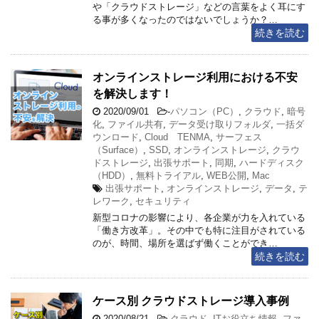
や「クラウドストレージ」などの言葉をよく耳にす
る事が多くなったのではないでしょうか？…
続きを読む
オンラインストレージ利用における不安
を解決します！
2020/09/01
-
パソコン（PC）
,
クラウド
,
暗号
化
,
ファイル共有
,
データ受け取りフォルダ
,
一括ダ
ウンロード
,
Cloud TENMA
,
サーフェス
（Surface）
,
SSD
,
オンラインストレージ
,
クラウ
ドストレージ
,
出張サポート
,
同期
,
ハードディスク
（HDD）
,
無料トライアル
,
WEB公開
,
Mac
出張サポート
,
オンラインストレージ
,
データ
,
テ
レワーク
,
セキュリティ
新型コロナの影響により、各企業が力を入れている
「働き方改革」。その中でも特に注目がされている
のが、時間、場所を選ばず働くことができ…
続きを読む
ケース別 クラウドストレージ導入事例
2020/08/21
-
クラウド
,
ITお役立ち情報
,
ファ