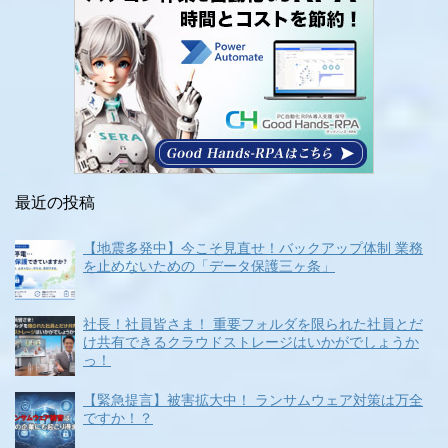
最近の投稿
【地震多発中】今こそ見直せ！バックアップ体制 業務
を止めないための「データ保護三ヶ条」
社長！社員皆さま！ 重要フォルダを限られた社員とだ
け共有できるクラウドストレージはいかがでしょうか
っ！
【緊急提言】被害拡大中！ ランサムウェア対策は万全
ですか！？