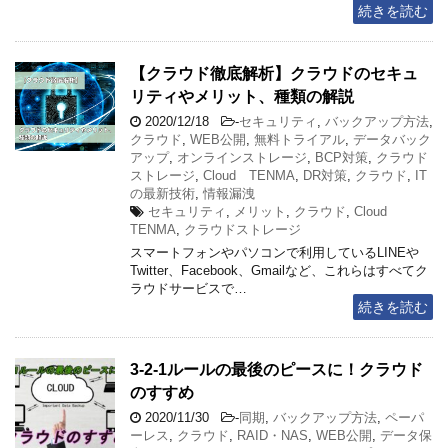
続きを読む
【クラウド徹底解析】クラウドのセキュ
リティやメリット、種類の解説
2020/12/18
-
セキュリティ
,
バックアップ方法
,
クラウド
,
WEB公開
,
無料トライアル
,
データバック
アップ
,
オンラインストレージ
,
BCP対策
,
クラウド
ストレージ
,
Cloud TENMA
,
DR対策
,
クラウド
,
IT
の最新技術
,
情報漏洩
セキュリティ
,
メリット
,
クラウド
,
Cloud
TENMA
,
クラウドストレージ
スマートフォンやパソコンで利用しているLINEや
Twitter、Facebook、Gmailなど、これらはすべてク
ラウドサービスで…
続きを読む
3-2-1ルールの最後のピースに！クラウド
のすすめ
2020/11/30
-
同期
,
バックアップ方法
,
ペーパ
ーレス
,
クラウド
,
RAID・NAS
,
WEB公開
,
データ保