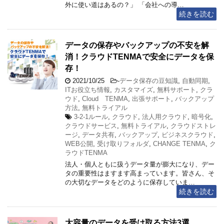
外に使い道はあるの？」 「会社への導…
続きを読む
データの保存やバックアップの不安を解
消！クラウドTENMAで安全にデータを保
存！
2021/10/25
-
データ保存の豆知識
,
自動同期
,
ITお役立ち情報
,
カスタマイズ
,
無料サポート
,
クラ
ウド
,
Cloud TENMA
,
出張サポート
,
バックアップ
方法
,
無料トライアル
3-2-1ルール
,
クラウド
,
法人用クラウド
,
暗号化
,
クラウドサービス
,
無料トライアル
,
クラウドストレ
ージ
,
データ共有
,
バックアップ
,
ビジネスクラウド
,
WEB公開
,
受け取りフォルダ
,
CHANGE TENMA
,
ク
ラウドTENMA
法人・個人ともに扱うデータ量が膨大になり、デー
タの重要性はますます高まっています。皆さん、そ
の大切なデータをどのように保存していま…
続きを読む
大容量のデータを受け取る方法3選