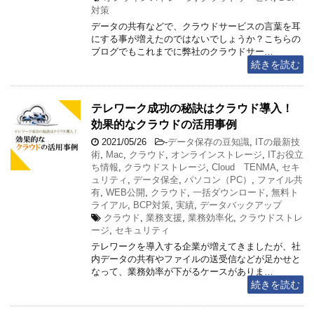
対策
データの共有などで、クラウドサービスの言葉を耳
にする事が増えたのではないでしょうか？こちらの
ブログでもこれまでに弊社のクラウドサー…
続きを読む
テレワーク成功の秘訣はクラウド導入！
効果的なクラウドの活用事例
2021/05/26
-
データ保存の豆知識
,
ITの最新技
術
,
Mac
,
クラウド
,
オンラインストレージ
,
ITお役立
ち情報
,
クラウドストレージ
,
Cloud TENMA
,
セキ
ュリティ
,
データ保全
,
パソコン（PC）
,
ファイル共
有
,
WEB公開
,
クラウド
,
一括ダウンロード
,
無料ト
ライアル
,
BCP対策
,
実績
,
データバックアップ
クラウド
,
業務支援
,
業務効率化
,
クラウドストレ
ージ
,
セキュリティ
テレワークを導入する企業が増えてきましたが、社
内データの共有やファイルの送受信などが足かせと
なって、業務効率が下がるケースがありま…
続きを読む