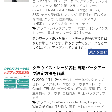
全
,
パソコン（PC）
,
データバックアップ
,
オンライ
ンストレージ
,
BCP対策
,
クラウドストレージ
,
Cloud TENMA
,
GUARDIAN
,
DR対策
,
サーバ
,
SSD
,
データ受け取りフォルダ
,
長期保存
,
ITお役立
ち情報
,
クラウド
,
自動同期
,
ハードディスク
（HDD）
,
ファイル共有
,
セキュリティ
クラウド
,
バックアップ
,
BCP対策
,
オンラインス
トレージ
,
同期
,
テレワーク
,
3-2-1ルール
テレワーク・BCP対策・・・データ管理の重要性は
さらに増しています。皆さまは大切なデータをどの
ようにバックアップされていますか。 …
続きを読む
クラウドストレージ各社 自動バックアッ
プ設定方法を解説
2020/11/11
-
クラウド
,
データバックアップ
,
無料トライアル
,
BCP対策
,
クラウドストレージ
,
Cloud TENMA
,
データ保存の豆知識
,
実績
,
ITお役
立ち情報
,
クラウド
,
自動同期
,
同期
,
バックアップ
方法
クラウド
,
OneDrive
,
Google Drive
,
Dropbox
,
Win-Get! Cloud TENMA
,
同期
,
自動バックアップ