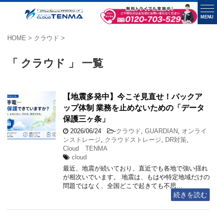
MENU
HOME
>
クラウド
>
「 クラウド 」 一覧
【地震多発中】今こそ見直せ！バックア
ップ体制 業務を止めないための「データ
保護三ヶ条」
2026/06/24
-
クラウド
,
GUARDIAN
,
オンライ
ンストレージ
,
クラウドストレージ
,
DR対策
,
Cloud TENMA
cloud
最近、地震が続いており、直近でも各地で強い揺れ
が相次いでいます。 地震は、もはや特定地域だけの
問題ではなく、全国どこで起きても不思…
続きを読む