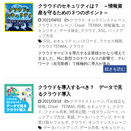
クラウドのセキュリティは？ ～情報資
産を守るための３つのポイント～
2021/04/02
-
クラウド
,
オンラインストレージ
,
クラウドストレージ
,
Cloud TENMA
,
情報漏洩
,
セ
キュリティ
,
データ保全
,
クラウド
,
SSL
,
バックア
ップ方法
SSL
,
セキュリティ
,
パスワード
,
アクセス権限
,
クラウドTENMA
,
クラウド
クラウドサービスを導入する企業様がかなり増えて
きました。特に新型コロナウィルスの影響で、テレ
ワーク（在宅勤務）で積極的に導入が進み…
続きを読む
クラウドを導入するべき？ データで見
るクラウド導入
2021/03/19
-
クラウドストレージ
,
ITお役立ち
情報
,
Cloud TENMA
,
同期
,
セキュリティ
,
クラウ
ド
,
ファイル共有
,
WEB公開
,
一括ダウンロード
,
バ
ックアップ方法
,
実績
,
データバックアップ
,
データ
受け取りフォルダ
,
クラウド
,
オンラインストレージ
データバックアップ
,
データ共有
,
セキュリティ
,