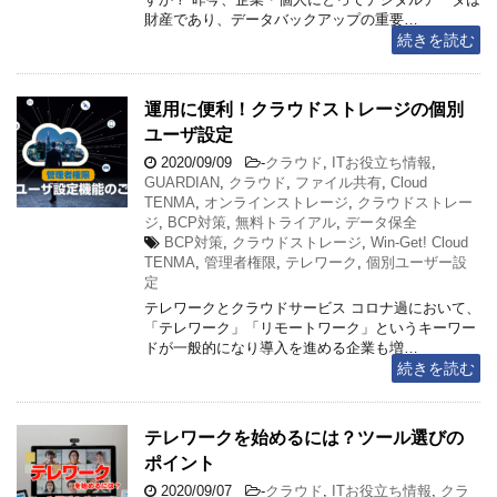
財産であり、データバックアップの重要…
続きを読む
運用に便利！クラウドストレージの個別
ユーザ設定
2020/09/09
-
クラウド
,
ITお役立ち情報
,
GUARDIAN
,
クラウド
,
ファイル共有
,
Cloud
TENMA
,
オンラインストレージ
,
クラウドストレー
ジ
,
BCP対策
,
無料トライアル
,
データ保全
BCP対策
,
クラウドストレージ
,
Win-Get! Cloud
TENMA
,
管理者権限
,
テレワーク
,
個別ユーザー設
定
テレワークとクラウドサービス コロナ過において、
「テレワーク」「リモートワーク」というキーワー
ドが一般的になり導入を進める企業も増…
続きを読む
テレワークを始めるには？ツール選びの
ポイント
2020/09/07
-
クラウド
,
ITお役立ち情報
,
クラ