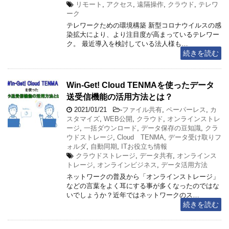
リモート
,
アクセス
,
遠隔操作
,
クラウド
,
テレワ
ーク
テレワークための環境構築 新型コロナウイルスの感
染拡大により、より注目度が高まっているテレワー
ク。 最近導入を検討している法人様も…
続きを読む
Win-Get! Cloud TENMAを使ったデータ
送受信機能の活用方法とは？
2021/01/21
-
ファイル共有
,
ペーパーレス
,
カ
スタマイズ
,
WEB公開
,
クラウド
,
オンラインストレ
ージ
,
一括ダウンロード
,
データ保存の豆知識
,
クラ
ウドストレージ
,
Cloud TENMA
,
データ受け取りフ
ォルダ
,
自動同期
,
ITお役立ち情報
クラウドストレージ
,
データ共有
,
オンラインス
トレージ
,
オンラインビジネス
,
データ活用方法
ネットワークの普及から「オンラインストレージ」
などの言葉をよく耳にする事が多くなったのではな
いでしょうか？近年ではネットワークのス…
続きを読む