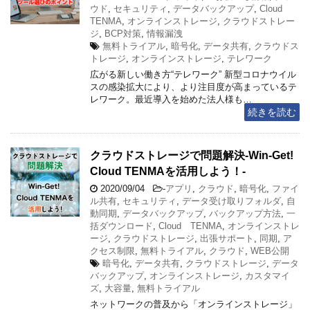
ウド
,
セキュリティ
,
データバックアップ
,
Cloud
TENMA
,
オンラインストレージ
,
クラウドストレー
ジ
,
BCP対策
,
情報漏洩
無料トライアル
,
暗号化
,
データ共有
,
クラウドス
トレージ
,
オンラインストレージ
,
テレワーク
広がる新しい働き方“テレワーク” 新型コロナウイル
スの感染拡大により、より注目度が高まっているテ
レワーク。最近導入を始めた法人様も…
続きを読む
クラウドストレージで問題解決-Win-Get!
Cloud TENMAを活用しよう！-
2020/09/04
-
アプリ
,
クラウド
,
暗号化
,
ファイ
ル共有
,
セキュリティ
,
データ受け取りフォルダ
,
自
動同期
,
データバックアップ
,
バックアップ方法
,
一
括ダウンロード
,
Cloud TENMA
,
オンラインストレ
ージ
,
クラウドストレージ
,
出張サポート
,
同期
,
ア
クセス制限
,
無料トライアル
,
クラウド
,
WEB公開
暗号化
,
データ共有
,
クラウドストレージ
,
データ
バックアップ
,
オンラインストレージ
,
カスタマイ
ズ
,
大容量
,
無料トライアル
ネットワークの普及から「オンラインストレージ」