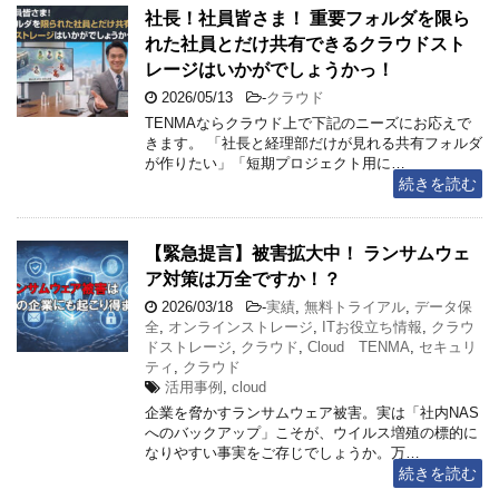
社長！社員皆さま！ 重要フォルダを限ら
れた社員とだけ共有できるクラウドスト
レージはいかがでしょうかっ！
2026/05/13
-
クラウド
TENMAならクラウド上で下記のニーズにお応えで
きます。 「社長と経理部だけが見れる共有フォルダ
が作りたい」「短期プロジェクト用に…
続きを読む
【緊急提言】被害拡大中！ ランサムウェ
ア対策は万全ですか！？
2026/03/18
-
実績
,
無料トライアル
,
データ保
全
,
オンラインストレージ
,
ITお役立ち情報
,
クラウ
ドストレージ
,
クラウド
,
Cloud TENMA
,
セキュリ
ティ
,
クラウド
活用事例
,
cloud
企業を脅かすランサムウェア被害。実は「社内NAS
へのバックアップ」こそが、ウイルス増殖の標的に
なりやすい事実をご存じでしょうか。万…
続きを読む