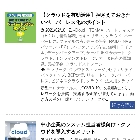
【クラウドを有効活用】押さえておきた
いペーパーレス化のポイント
2021/02/10
-
Cloud TENMA
,
ハードディスク
（HDD）
,
情報漏洩
,
セキュリティ
,
クラウド
,
ペー
パーレス
,
ファイル共有
,
データ保全
,
RAID・NAS
,
パソコン（PC）
,
バックアップ方法
,
無料トライア
ル
,
データバックアップ
,
サーバ
,
出張サポート
,
ク
ラウド
,
オンラインストレージ
,
データ保存の豆知
識
,
長期保存
,
クラウドストレージ
テレワーク
,
クラウドストレージ
,
セキュリティ
,
バックアップ
,
BCP対策
,
リモートワーク
,
ペーパー
レス
,
ビジネスクラウド
,
クラウド
,
法人用クラウド
新型コロナウイルス（COVID-19）の影響によりテ
レワークを推奨、実施する企業が増えています。働
き方改革の一環としてテレワークが…
続きを読む
中小企業のシステム担当者様向け・クラ
ウドを導入するメリット
2021/02/05
-
情報漏洩
,
Mac
,
クラウド
,
ファイ