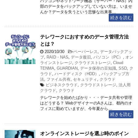
パソコンやネットワーク機器（サーバー・NAS）内
部のデータをバックアップしていない方は、いませ
んか？データを失うという悲惨な出来事…
続きを読む
テレワークにおすすめのデータ管理方法
とは？
2020/10/30
-
ペーパーレス
,
データバックアッ
プ
,
RAID・NAS
,
データ復旧
,
パソコン（PC）
,
オン
ラインストレージ
,
クラウドストレージ
,
Cloud
TENMA
,
GUARDIAN
,
データ保存の豆知識
,
SSD
,
ク
ラウド
,
ハードディスク（HDD）
,
バックアップ方
法
,
ファイル共有
,
セキュリティ
,
クラウド
ビジネスクラウド
,
クラウドストレージ
,
法人用
クラウド
,
クラウド
テレワークを始めたばかり・・・データ共有や管理
はどうする？ WebデザイナーのAさんは、都内のオ
フィスに勤めていますが、今年夏から…
続きを読む
オンラインストレージを選ぶ時のポイン