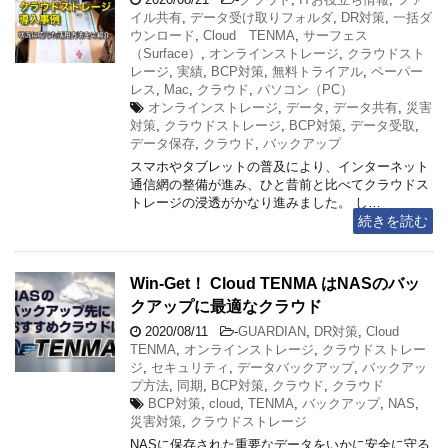
イル共有
,
データ受け取りフォルダ
,
DR対策
,
一括ダ
ウンロード
,
Cloud TENMA
,
サーフェス
（Surface）
,
オンラインストレージ
,
クラウドスト
レージ
,
実績
,
BCP対策
,
無料トライアル
,
ペーパー
レス
,
Mac
,
クラウド
,
パソコン（PC）
オンラインストレージ
,
データ
,
データ共有
,
災害
対策
,
クラウドストレージ
,
BCP対策
,
データ受取
,
データ保存
,
クラウド
,
バックアップ
スマホやタブレットの普及により、インターネット
通信網の整備が進み、ひと昔前と比べてクラウドス
トレージの浸透がかなり進みました。 し…
続きを読む
Win-Get！ Cloud TENMA はNASのバッ
クアップに最適なクラウド
2020/08/11
-
GUARDIAN
,
DR対策
,
Cloud
TENMA
,
オンラインストレージ
,
クラウドストレー
ジ
,
セキュリティ
,
データバックアップ
,
バックアッ
プ方法
,
同期
,
BCP対策
,
クラウド
,
クラウド
BCP対策
,
cloud
,
TENMA
,
バックアップ
,
NAS
,
災害対策
,
クラウドストレージ
NASに保存された重要なデータをいかに安全に守る