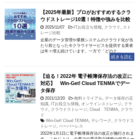
【2025年最新】プロがおすすめするクラ
ウドストレージ10選！特徴や強みを比較
2025/11/07
-
ITお役立ち情報
,
クラウド
,
スト
レージ比較
企業のデータ管理や業務システムのクラウド化が当
たり前となった今クラウドサービスを提供する業者
は年々増え続けています。一方で「どのク…
続きを読む
【迫る！2022年 電子帳簿保存法の改正に
対応】 Win-Get! Cloud TENMAでデー
タ保存
2021/12/20
-
無料トライアル
,
データ保存の豆
知識
,
ITお役立ち情報
,
オンラインストレージ
,
クラ
ウド
,
クラウドストレージ
,
Cloud TENMA
,
クラウ
ド
Win-Get! Cloud TENMA
,
テレワーク
,
クラウドス
トレージ
,
ペーパーレス
2022年1月1日に電子帳簿保存法の改正が施行されま
す。 これにより、企業での電子取引情報の保存ルー