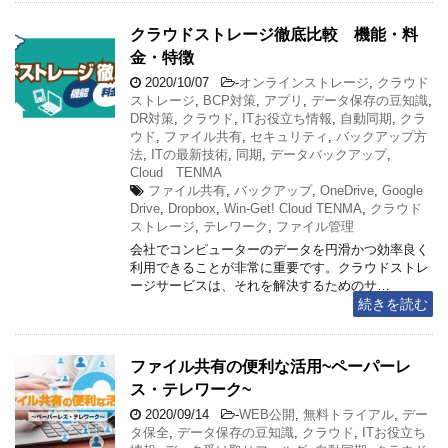
クラウドストレージ徹底比較 機能・料
金・特徴
2020/10/07
-
オンラインストレージ
,
クラウド
ストレージ
,
BCP対策
,
アプリ
,
データ保存の豆知識
,
DR対策
,
クラウド
,
ITお役立ち情報
,
自動同期
,
クラ
ウド
,
ファイル共有
,
セキュリティ
,
バックアップ方
法
,
ITの最新技術
,
同期
,
データバックアップ
,
Cloud TENMA
ファイル共有
,
バックアップ
,
OneDrive
,
Google
Drive
,
Dropbox
,
Win-Get! Cloud TENMA
,
クラウド
ストレージ
,
テレワーク
,
ファイル管理
会社でコンピューターのデータを円滑かつ効率良く
利用できることが非常に重要です。クラウドストレ
ージサービスは、それを解決するためのサ…
続きを読む
ファイル共有の便利な活用~ペーパーレ
ス・テレワーク~
2020/09/14
-
WEB公開
,
無料トライアル
,
デー
タ保全
,
データ保存の豆知識
,
クラウド
,
ITお役立ち