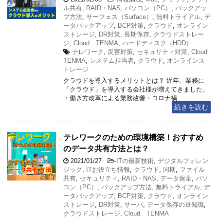
ル共有
,
RAID・NAS
,
パソコン（PC）
,
バックアッ
プ方法
,
サーフェス（Surface）
,
無料トライアル
,
デ
ータバックアップ
,
BCP対策
,
クラウド
,
オンライン
ストレージ
,
DR対策
,
長期保存
,
クラウドストレー
ジ
,
Cloud TENMA
,
ハードディスク（HDD）
テレワーク
,
災害対策
,
セキュリティ対策
,
Cloud
TENMA
,
システム担当者
,
クラウド
,
オンラインス
トレージ
クラウドを導入するメリットとは？ 近年、業務に
「クラウド」を導入する会社様が増えてきました。
・働き方改革による業務改善・コロナ禍…
続きを読む
テレワークのための環境構築！おすすめ
のデータ共有方法とは？
2021/01/27
-
ITの最新技術
,
デジタルフォレン
ジック
,
ITお役立ち情報
,
クラウド
,
同期
,
ファイル
共有
,
セキュリティ
,
RAID・NAS
,
データ保全
,
パソ
コン（PC）
,
バックアップ方法
,
無料トライアル
,
デ
ータバックアップ
,
BCP対策
,
クラウド
,
オンライン
ストレージ
,
DR対策
,
サーバ
,
データ保存の豆知識
,
クラウドストレージ
,
Cloud TENMA