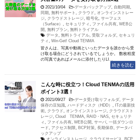
2021/10/04
-
データバックアップ
,
自動同期
,
同期
,
無料サポート
,
クラウド
,
オンラインストレー
ジ
,
クラウドストレージ
,
暗号化
,
サーフェス
（Surface）
,
セキュリティ
,
ファイル共有
,
WEB公
開
,
無料プラン
,
無料トライアル
データ
,
無料トライアル
,
受取フォルダ
,
セキュリ
ティ
,
Win-Get! Cloud TENMA
皆さんは、写真や動画といったデータを誰かから受
け取る場合にどうされているでしょうか。 数枚程度
の写真であればメールに添付したりLI…
続きを読む
こんな時に役立つ！Cloud TENMAの活用
ポイント3選！
2021/09/27
-
データ受け取りフォルダ
,
データ
保存の豆知識
,
ハードディスク（HDD）
,
ITの最新技
術
,
クラウド
,
オンラインストレージ
,
クラウドスト
レージ
,
Cloud TENMA
,
RAID・NAS
,
セキュリテ
ィ
,
ファイル共有
,
WEB公開
,
サーバ
,
一括ダウンロ
ード
,
アクセス制限
,
BCP対策
,
長期保存
,
データバ
ックアップ
オンラインストレージ
,
クラウドサービス
,
BCP