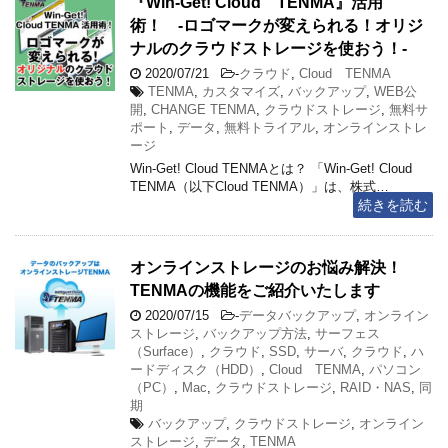
『Win-Get! Cloud TENMA』活用
術！ -ロゴマークが変えられる！オリジ
ナルのクラウドストレージを使おう！-
2020/07/21
-
クラウド
,
Cloud TENMA
TENMA
,
カスタマイズ
,
バックアップ
,
WEB公
開
,
CHANGE TENMA
,
クラウドストレージ
,
無料サ
ポート
,
データ
,
無料トライアル
,
オンラインストレ
ージ
Win-Get! Cloud TENMAとは？ 「Win-Get! Cloud
TENMA（以下Cloud TENMA）」は、株式…
続きを読む
オンラインストレージのお悩み解決！
TENMAの機能をご紹介いたします
2020/07/15
-
データバックアップ
,
オンライン
ストレージ
,
バックアップ方法
,
サーフェス
（Surface）
,
クラウド
,
SSD
,
サーバ
,
クラウド
,
ハ
ードディスク（HDD）
,
Cloud TENMA
,
パソコン
（PC）
,
Mac
,
クラウドストレージ
,
RAID・NAS
,
同
期
バックアップ
,
クラウドストレージ
,
オンライン
ストレージ
,
データ
,
TENMA