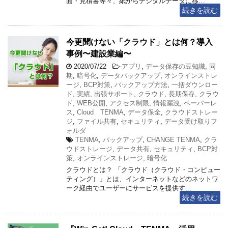
面・見積書等々、紙からデジタルデータに移…
続きを読む
今更聞けない「クラウド」とは何？導入
事例〜建設業編〜
2020/07/22
-
アプリ
,
データ保存の豆知識
,
同
期
,
暗号化
,
データバックアップ
,
オンラインストレ
ージ
,
BCP対策
,
バックアップ方法
,
一括ダウンロー
ド
,
実績
,
出張サポート
,
クラウド
,
長期保存
,
クラウ
ド
,
WEB公開
,
アクセス制限
,
情報漏洩
,
ペーパーレ
ス
,
Cloud TENMA
,
データ保全
,
クラウドストレー
ジ
,
ファイル共有
,
セキュリティ
,
データ受け取りフ
ォルダ
TENMA
,
バックアップ
,
CHANGE TENMA
,
クラ
ウドストレージ
,
データ共有
,
セキュリティ
,
BCP対
策
,
オンラインストレージ
,
暗号化
クラウドとは？ 「クラウド（クラウド・コンピュー
ティング）」とは、インターネットなどのネットワ
ーク経由でユーザーにサービスを提供す…
続きを読む