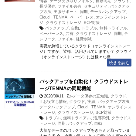
情報
,
データ受け取りフォルダ
,
自動同期
,
クラウド
,
長期保存
,
ファイル共有
,
セキュリティ
,
バックアッ
プ方法
,
出張サポート
,
同期
,
データバックアップ
,
Cloud TENMA
,
ペーパーレス
,
オンラインストレー
ジ
,
クラウドストレージ
,
BCP対策
バックアップ
,
自動
,
トラブル
,
無料トライアル
,
ペーパーレス
,
共有
,
クラウドストレージ
,
同期
,
テ
レワーク
,
ファイル
,
経費削減
需要が急増しているクラウド（オンラインストレー
ジ）ですが、皆様、活用されていますか？ クラウド
（オンラインストレージ）には様々な機…
続きを読む
バックアップを自動化！ クラウドストレ
ージTENMAの同期機能
2020/09/11
-
データ保存の豆知識
,
クラウド
,
ITお役立ち情報
,
クラウド
,
実績
,
バックアップ方法
,
データバックアップ
,
Cloud TENMA
,
オンラインス
トレージ
,
クラウドストレージ
,
BCP対策
トラブル
,
無料トライアル
,
活用事例
,
クラウドス
トレージ
,
同期
,
バックアップ
,
自動
大切なデータのバックアップをきちんと取っていま
すか？ 昨今、企業・個人にとってデジタルデータは