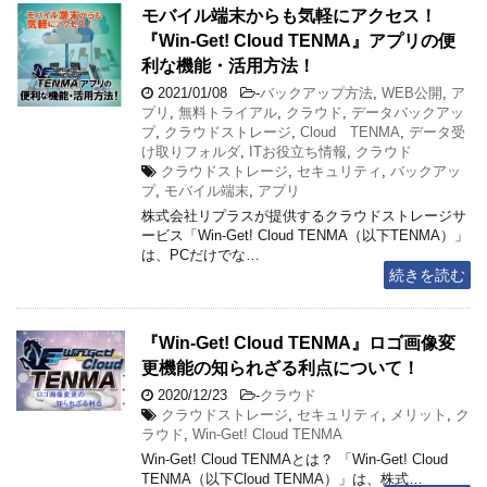
モバイル端末からも気軽にアクセス！
『Win-Get! Cloud TENMA』アプリの便
利な機能・活用方法！
2021/01/08
-
バックアップ方法
,
WEB公開
,
ア
プリ
,
無料トライアル
,
クラウド
,
データバックアッ
プ
,
クラウドストレージ
,
Cloud TENMA
,
データ受
け取りフォルダ
,
ITお役立ち情報
,
クラウド
クラウドストレージ
,
セキュリティ
,
バックアッ
プ
,
モバイル端末
,
アプリ
株式会社リプラスが提供するクラウドストレージサ
ービス「Win-Get! Cloud TENMA（以下TENMA）」
は、PCだけでな…
続きを読む
『Win-Get! Cloud TENMA』ロゴ画像変
更機能の知られざる利点について！
2020/12/23
-
クラウド
クラウドストレージ
,
セキュリティ
,
メリット
,
ク
ラウド
,
Win-Get! Cloud TENMA
Win-Get! Cloud TENMAとは？ 「Win-Get! Cloud
TENMA（以下Cloud TENMA）」は、株式…