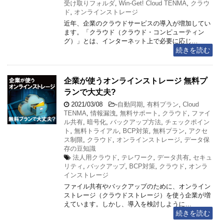
受け取りフォルダ
,
Win-Get! Cloud TENMA
,
クラウ
ド
,
オンラインストレージ
近年、企業のクラウドサービスの導入が増加してい
ます。「クラウド（クラウド・コンピューティン
グ）」とは、インターネット上で必要に応じ…
続きを読む
企業が使うオンラインストレージ 無料プ
ランで大丈夫?
2021/03/08
-
自動同期
,
有料プラン
,
Cloud
TENMA
,
情報漏洩
,
無料サポート
,
クラウド
,
ファイ
ル共有
,
暗号化
,
バックアップ方法
,
チェックポイン
ト
,
無料トライアル
,
BCP対策
,
無料プラン
,
アクセ
ス制限
,
クラウド
,
オンラインストレージ
,
データ保
存の豆知識
法人用クラウド
,
テレワーク
,
データ共有
,
セキュ
リティ
,
バックアップ
,
BCP対策
,
クラウド
,
オンラ
インストレージ
ファイル共有やバックアップのために、オンライン
ストレージ（クラウドストレージ）を使う企業が増
えています。しかし、導入を検討しように…
続きを読む