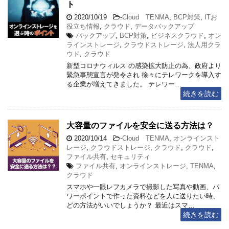
ト
2020/10/19
-
Cloud TENMA
,
BCP対策
,
ITお
役立ち情報
,
クラウド
,
データバックアップ
バックアップ
,
BCP対策
,
ビジネスクラウド
,
オン
ラインストレージ
,
クラウドストレージ
,
法人用クラ
ウド
,
クラウド
新型コロナウィルス の感染拡大防止の為、政府より
緊急事態宣言が発令され 徐々にテレワークを導入す
る企業が増えてきました。 テレワー…
続きを読む
大容量のファイルを安全に送る方法は？
2020/10/14
-
Cloud TENMA
,
オンラインスト
レージ
,
クラウドストレージ
,
クラウド
,
クラウド
,
ファイル共有
,
セキュリティ
ファイル共有
,
オンラインストレージ
,
TENMA
,
クラウド
スマホや一眼レフカメラで撮影した写真や動画、パ
ワーポイントで作った資料などを人に送りたい時、
どの方法がいいでしょうか？ 最近はスマ…
続きを読む