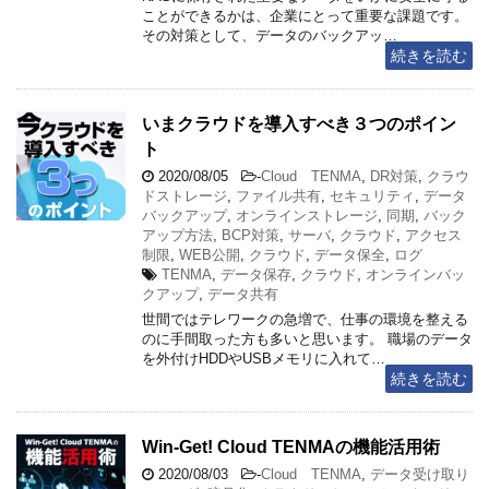
ことができるかは、企業にとって重要な課題です。
その対策として、データのバックアッ…
続きを読む
いまクラウドを導入すべき３つのポイン
ト
2020/08/05
-
Cloud TENMA
,
DR対策
,
クラウ
ドストレージ
,
ファイル共有
,
セキュリティ
,
データ
バックアップ
,
オンラインストレージ
,
同期
,
バック
アップ方法
,
BCP対策
,
サーバ
,
クラウド
,
アクセス
制限
,
WEB公開
,
クラウド
,
データ保全
,
ログ
TENMA
,
データ保存
,
クラウド
,
オンラインバッ
クアップ
,
データ共有
世間ではテレワークの急増で、仕事の環境を整える
のに手間取った方も多いと思います。 職場のデータ
を外付けHDDやUSBメモリに入れて…
続きを読む
Win-Get! Cloud TENMAの機能活用術
2020/08/03
-
Cloud TENMA
,
データ受け取り