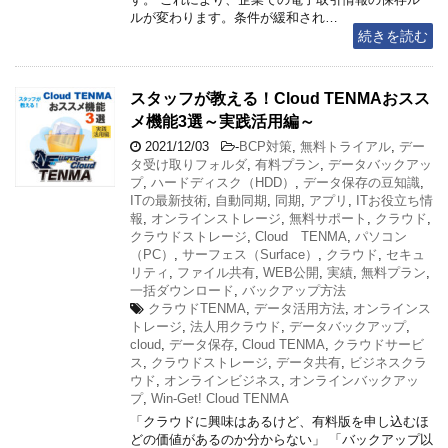
ルが変わります。条件が緩和され…
続きを読む
スタッフが教える！Cloud TENMAおスス
メ機能3選～実践活用編～
2021/12/03
-
BCP対策
,
無料トライアル
,
デー
タ受け取りフォルダ
,
有料プラン
,
データバックアッ
プ
,
ハードディスク（HDD）
,
データ保存の豆知識
,
ITの最新技術
,
自動同期
,
同期
,
アプリ
,
ITお役立ち情
報
,
オンラインストレージ
,
無料サポート
,
クラウド
,
クラウドストレージ
,
Cloud TENMA
,
パソコン
（PC）
,
サーフェス（Surface）
,
クラウド
,
セキュ
リティ
,
ファイル共有
,
WEB公開
,
実績
,
無料プラン
,
一括ダウンロード
,
バックアップ方法
クラウドTENMA
,
データ活用方法
,
オンラインス
トレージ
,
法人用クラウド
,
データバックアップ
,
cloud
,
データ保存
,
Cloud TENMA
,
クラウドサービ
ス
,
クラウドストレージ
,
データ共有
,
ビジネスクラ
ウド
,
オンラインビジネス
,
オンラインバックアッ
プ
,
Win-Get! Cloud TENMA
「クラウドに興味はあるけど、有料版を申し込むほ
どの価値があるのか分からない」 「バックアップ以