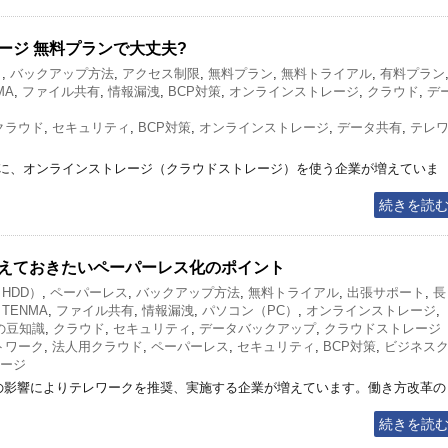
ージ 無料プランで大丈夫?
ト
,
バックアップ方法
,
アクセス制限
,
無料プラン
,
無料トライアル
,
有料プラン
MA
,
ファイル共有
,
情報漏洩
,
BCP対策
,
オンラインストレージ
,
クラウド
,
デ
クラウド
,
セキュリティ
,
BCP対策
,
オンラインストレージ
,
データ共有
,
テレ
に、オンラインストレージ（クラウドストレージ）を使う企業が増えていま
続きを読
えておきたいペーパーレス化のポイント
HDD）
,
ペーパーレス
,
バックアップ方法
,
無料トライアル
,
出張サポート
,
長
 TENMA
,
ファイル共有
,
情報漏洩
,
パソコン（PC）
,
オンラインストレージ
,
の豆知識
,
クラウド
,
セキュリティ
,
データバックアップ
,
クラウドストレージ
トワーク
,
法人用クラウド
,
ペーパーレス
,
セキュリティ
,
BCP対策
,
ビジネス
ージ
9）の影響によりテレワークを推奨、実施する企業が増えています。働き方改革の
続きを読