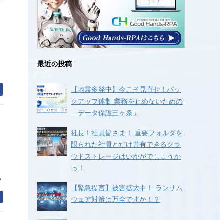
最近の投稿
【地震多発中】今こそ見直せ！バッ
む
クアップ体制 業務を止めないための
「データ保護三ヶ条」
社長！社員皆さま！ 重要フォルダを
限られた社員とだけ共有できるクラ
ウドストレージはいかがでしょうか
っ！
ッ
【緊急提言】被害拡大中！ ランサム
む
ウェア対策は万全ですか！？