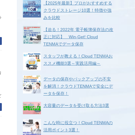
【2025年最新】プロがおすすめする
クラウドストレージ10選！特徴や強
みを比較
ラ
【迫る！2022年 電子帳簿保存法の改
正に対応】 Win-Get! Cloud
む
TENMAでデータ保存
スタッフが教える！Cloud TENMAお
ススメ機能3選～実践活用編～
オ
情
データの保存やバックアップの不安
を解消！クラウドTENMAで安全にデ
ータを保存！
ビ
大容量のデータを受け取る方法3選
む
こんな時に役立つ！Cloud TENMAの
活用ポイント3選！
ク