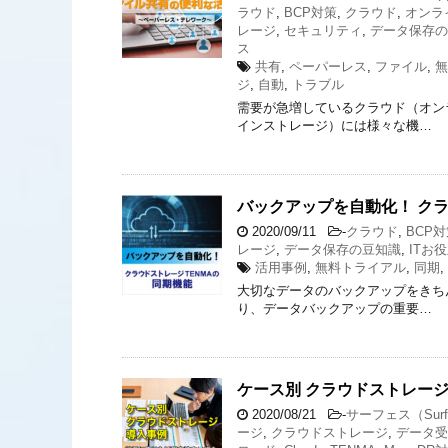
ラウド
,
BCP対策
,
クラウド
,
オンラ
レージ
,
セキュリティ
,
データ保存の
ス
共有
,
ペーパーレス
,
ファイル
,
無
ジ
,
自動
,
トラブル
需要が急増しているクラウド（オン
インストレージ）には様々な機…
バックアップを自動化！ クラ
2020/09/11
-
クラウド
,
BCP
レージ
,
データ保存の豆知識
,
ITお
活用事例
,
無料トライアル
,
同期
,
大切なデータのバックアップをきち
り、データバックアップの重要…
ケース別 クラウドストレー
2020/08/21
-
サーフェス（Surf
ージ
,
クラウドストレージ
,
データ受