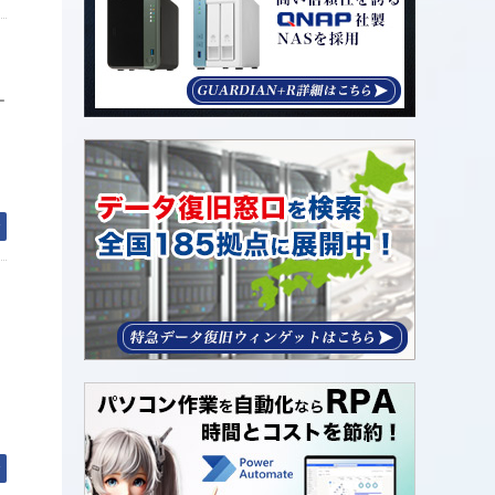
,
ー
ワ
む
ク
む