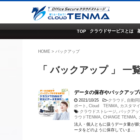
クラウドサービスとは
TOP
HOME
>
バックアップ
「 バックアップ 」 一
データの保存やバックアップ
2021/10/25
-
クラウド
,
自動同
ポート
,
Cloud TENMA
,
カスタマ
クラウドストレージ
,
バックアッ
ラウドTENMA
,
CHANGE TENMA
,
法人・個人ともに扱うデータ量が膨
ータをどのように保存していま…