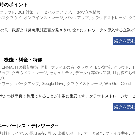
時のポイント
クラウド
,
BCP対策
,
データバックアップ
,
ITお役立ち情報
ネスクラウド
,
オンラインストレージ
,
バックアップ
,
クラウドストレージ
,
ク
止の為、政府より緊急事態宣言が発令され 徐々にテレワークを導入する企業が
続きを読
 機能・料金・特徴
 TENMA
,
ITの最新技術
,
同期
,
ファイル共有
,
クラウド
,
BCP対策
,
クラウド
,
アップ
,
クラウドストレージ
,
セキュリティ
,
データ保存の豆知識
,
ITお役立ち
プリ
レワーク
,
バックアップ
,
Google Drive
,
クラウドストレージ
,
Win-Get! Cloud
滑かつ効率良く利用できることが非常に重要です。クラウドストレージサー
続きを読
ペーパーレス・テレワーク~
無料トライアル
,
長期保存
,
同期
,
出張サポート
,
データ保全
,
ファイル共有
,