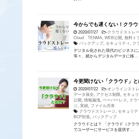
今からでも遅くない！クラウ
2020/07/27
-
クラウドストレ
Cloud TENMA
,
WEB公開
,
無料ト
バックアップ
,
セキュリティ
,
ク
デジタル化された現代のビジネスに
等々、紙からデジタルデータに移…
今更聞けない「クラウド」と
2020/07/22
-
オンラインスト
データ保全
,
アクセス制限
,
セキュリ
公開
,
情報漏洩
,
ペーパーレス
,
クラ
ジ
,
実績
,
ファイル共有
クラウドストレージ
,
セキュリテ
BCP対策
,
バックアップ
クラウドとは？ 「クラウド（クラ
でユーザーにサービスを提供す…