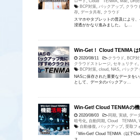
ロード
,
Cloud TENMA
,
Mac
,
DR
BCP対策
,
バックアップ
,
クラウ
存
,
データ共有
,
クラウド
スマホやタブレットの普及により、
浸透がかなり進みました。 し…
Win-Get！ Cloud TE
2020/08/11
-
クラウド
,
BCP
クラウドストレージ
,
セキュリティ
,
BCP対策
,
cloud
,
NAS
,
バックア
NASに保存された重要なデータを
として、データのバックアッ…
Win-Get! Cloud TENMA
2020/08/03
-
同期
,
実績
,
デー
暗号化
,
自動同期
,
Cloud TENMA
,
自動修復
,
バックアップ
,
受取フ
「Win-Get! Cloud TENM
ス…