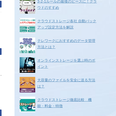
3-2-1ルールの最後のピースに！クラ
む
ウドのすすめ
クラウドストレージ各社 自動バック
アップ設定方法を解説
テレワークにおすすめのデータ管理
方法とは？
む
オンラインストレージを選ぶ時のポ
イント
ト
,
大容量のファイルを安全に送る方法
は？
クラウドストレージ徹底比較 機
能・料金・特徴
む