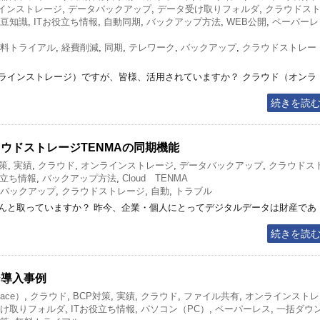
インストレージ
,
データバックアップ
,
データ受け取りフォルダ
,
クラウドス
豆知識
,
ITお役立ち情報
,
自動同期
,
バックアップ方法
,
WEB公開
,
ペーパーレ
料トライアル
,
経費削減
,
同期
,
テレワーク
,
バックアップ
,
クラウドストレー
ラインストレージ）ですが、皆様、活用されていますか？ クラウド（オンラ
続きを読
ウドストレージTENMAの同期機能
対策
,
実績
,
クラウド
,
オンラインストレージ
,
データバックアップ
,
クラウドス
役立ち情報
,
バックアップ方法
,
Cloud TENMA
バックアップ
,
クラウドストレージ
,
自動
,
トラブル
んと取っていますか？ 昨今、企業・個人にとってデジタルデータは財産であ
続きを読
ジ導入事例
ace）
,
クラウド
,
BCP対策
,
実績
,
クラウド
,
ファイル共有
,
オンラインストレ
け取りフォルダ
,
ITお役立ち情報
,
パソコン（PC）
,
ペーパーレス
,
一括ダウ