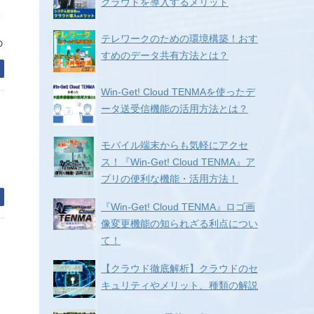
クラウドを導入するメリット
保
テレワークのための環境構築！おす
の
すめのデータ共有方法とは？
む
Win-Get! Cloud TENMAを使ったデ
ータ送受信機能の活用方法とは？
モバイル端末からも気軽にアクセ
ス！『Win-Get! Cloud TENMA』ア
プリの便利な機能・活用方法！
む
『Win-Get! Cloud TENMA』ロゴ画
像変更機能の知られざる利点につい
て！
,
【クラウド徹底解析】クラウドのセ
キュリティやメリット、種類の解説