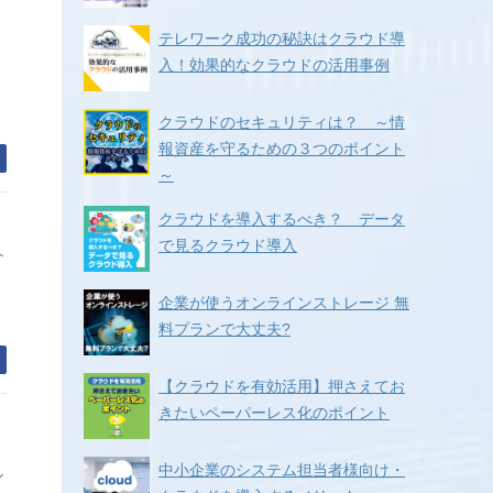
ト
テレワーク成功の秘訣はクラウド導
入！効果的なクラウドの活用事例
クラウドのセキュリティは？ ～情
報資産を守るための３つのポイント
む
～
クラウドを導入するべき？ データ
で見るクラウド導入
ト
企業が使うオンラインストレージ 無
料プランで大丈夫?
む
【クラウドを有効活用】押さえてお
きたいペーパーレス化のポイント
中小企業のシステム担当者様向け・
ン