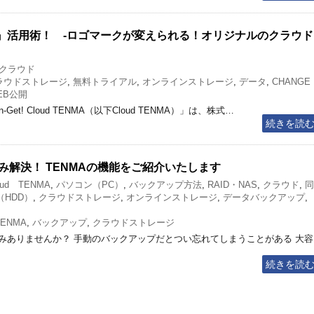
TENMA』活用術！ -ロゴマークが変えられる！オリジナルのクラウド
クラウド
ラウドストレージ
,
無料トライアル
,
オンラインストレージ
,
データ
,
CHANGE
EB公開
Win-Get! Cloud TENMA（以下Cloud TENMA）」は、株式…
続きを読
解決！ TENMAの機能をご紹介いたします
oud TENMA
,
パソコン（PC）
,
バックアップ方法
,
RAID・NAS
,
クラウド
,
同
HDD）
,
クラウドストレージ
,
オンラインストレージ
,
データバックアップ
,
TENMA
,
バックアップ
,
クラウドストレージ
みありませんか？ 手動のバックアップだとつい忘れてしまうことがある 大容
続きを読