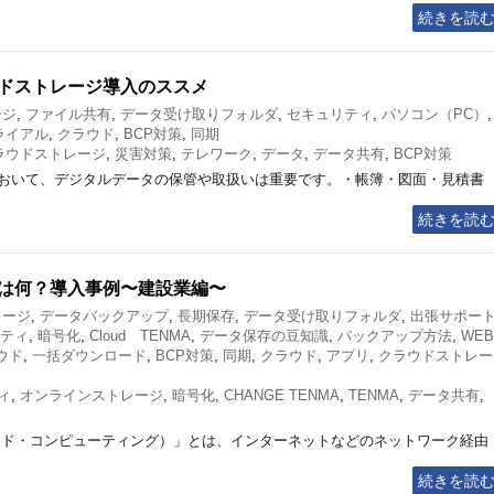
続きを読
ドストレージ導入のススメ
ージ
,
ファイル共有
,
データ受け取りフォルダ
,
セキュリティ
,
パソコン（PC）
,
ライアル
,
クラウド
,
BCP対策
,
同期
ラウドストレージ
,
災害対策
,
テレワーク
,
データ
,
データ共有
,
BCP対策
おいて、デジタルデータの保管や取扱いは重要です。・帳簿・図面・見積書
続きを読
は何？導入事例〜建設業編〜
レージ
,
データバックアップ
,
長期保存
,
データ受け取りフォルダ
,
出張サポー
ティ
,
暗号化
,
Cloud TENMA
,
データ保存の豆知識
,
バックアップ方法
,
WEB
ウド
,
一括ダウンロード
,
BCP対策
,
同期
,
クラウド
,
アプリ
,
クラウドストレー
ィ
,
オンラインストレージ
,
暗号化
,
CHANGE TENMA
,
TENMA
,
データ共有
,
ウド・コンピューティング）」とは、インターネットなどのネットワーク経由
続きを読