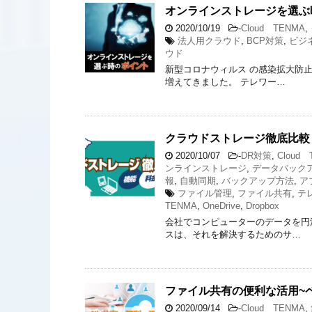
オンラインストレージを選ぶ
2020/10/19
-
Cloud TENMA
,
法人用クラウド
,
BCP対策
,
ビジ
ウド
新型コロナウィルス の感染拡大防
増えてきました。 テレワー…
クラウドストレージ徹底比較
2020/10/07
-
DR対策
,
Cloud
ンラインストレージ
,
データバック
報
,
自動同期
,
バックアップ方法
,
ア
ファイル管理
,
ファイル共有
,
テ
TENMA
,
OneDrive
,
Dropbox
会社でコンピューターのデータを円
スは、それを解決するためのサ…
ファイル共有の便利な活用~
2020/09/14
-
Cloud TENMA
,