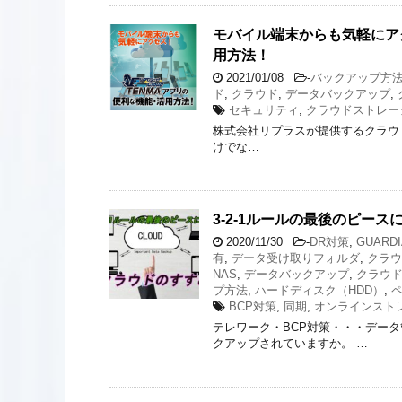
モバイル端末からも気軽にアクセス
用方法！
2021/01/08
-
バックアップ方
ド
,
クラウド
,
データバックアップ
,
セキュリティ
,
クラウドストレー
株式会社リプラスが提供するクラウドスト
けでな…
3-2-1ルールの最後のピー
2020/11/30
-
DR対策
,
GUARDI
有
,
データ受け取りフォルダ
,
クラウ
NAS
,
データバックアップ
,
クラウ
プ方法
,
ハードディスク（HDD）
,
BCP対策
,
同期
,
オンラインスト
テレワーク・BCP対策・・・デー
クアップされていますか。 …