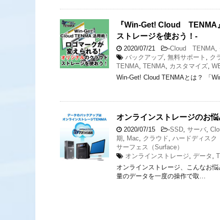
『Win-Get! Cloud 
ストレージを使おう！-
2020/07/21
-
Cloud TENMA
,
バックアップ
,
無料サポート
,
ク
TENMA
,
TENMA
,
カスタマイズ
,
W
Win-Get! Cloud TENMAとは？ 「
オンラインストレージのお悩み
2020/07/15
-
SSD
,
サーバ
,
Cl
期
,
Mac
,
クラウド
,
ハードディスク（
サーフェス（Surface）
オンラインストレージ
,
データ
,
オンラインストレージ、こんなお悩
量のデータを一度の操作で取…