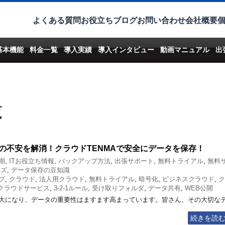
よくある質問
お役立ちブログ
お問い合わせ
会社概要
基本機能
料金一覧
導入実績
導入インタビュー
動画マニュアル
出
覧
の不安を解消！クラウドTENMAで安全にデータを保存！
期
,
ITお役立ち情報
,
バックアップ方法
,
出張サポート
,
無料トライアル
,
無料
イズ
,
データ保存の豆知識
プ
,
クラウド
,
法人用クラウド
,
無料トライアル
,
暗号化
,
ビジネスクラウド
,
ク
クラウドサービス
,
3-2-1ルール
,
受け取りフォルダ
,
データ共有
,
WEB公開
大になり、データの重要性はますます高まっています。皆さん、その大切な
続きを読