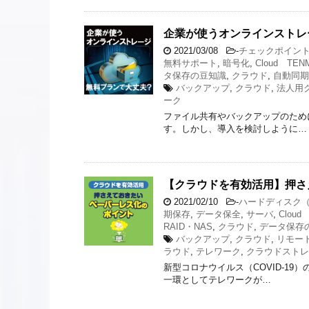
企業が使うオンラインストレ
2021/03/08
-
チェックポイン
無料サポート
,
暗号化
,
Cloud TEN
タ保存の豆知識
,
クラウド
,
自動同期
バックアップ
,
クラウド
,
法人用
ーク
ファイル共有やバックアップのため
す。しかし、導入を検討しように…
【クラウドを有効活用】押さ
2021/02/10
-
ハードディスク（
期保存
,
データ保全
,
サーバ
,
Cloud
RAID・NAS
,
クラウド
,
データ保存
バックアップ
,
クラウド
,
リモー
ラウド
,
テレワーク
,
クラウドストレ
新型コロナウイルス（COVID-1
一環としてテレワークが…