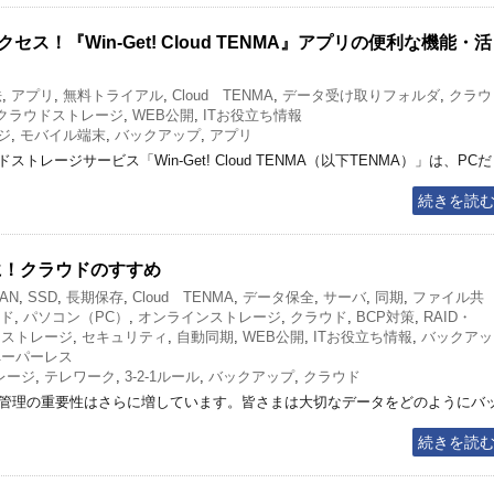
！『Win-Get! Cloud TENMA』アプリの便利な機能・活
法
,
アプリ
,
無料トライアル
,
Cloud TENMA
,
データ受け取りフォルダ
,
クラウ
クラウドストレージ
,
WEB公開
,
ITお役立ち情報
ジ
,
モバイル端末
,
バックアップ
,
アプリ
レージサービス「Win-Get! Cloud TENMA（以下TENMA）」は、PCだ
続きを読
スに！クラウドのすすめ
AN
,
SSD
,
長期保存
,
Cloud TENMA
,
データ保全
,
サーバ
,
同期
,
ファイル共
ド
,
パソコン（PC）
,
オンラインストレージ
,
クラウド
,
BCP対策
,
RAID・
ドストレージ
,
セキュリティ
,
自動同期
,
WEB公開
,
ITお役立ち情報
,
バックアッ
ペーパーレス
レージ
,
テレワーク
,
3-2-1ルール
,
バックアップ
,
クラウド
タ管理の重要性はさらに増しています。皆さまは大切なデータをどのようにバ
続きを読