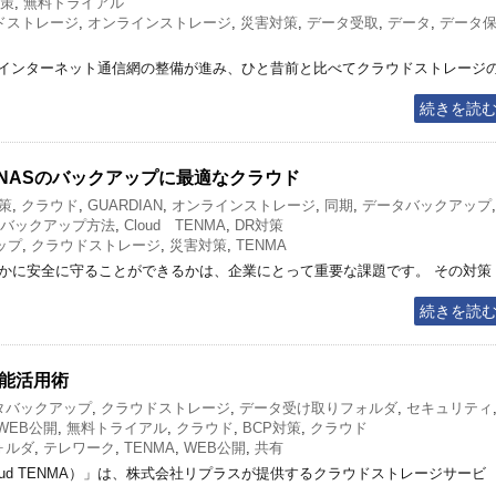
対策
,
無料トライアル
ドストレージ
,
オンラインストレージ
,
災害対策
,
データ受取
,
データ
,
データ
インターネット通信網の整備が進み、ひと昔前と比べてクラウドストレージ
続きを読
NMA はNASのバックアップに最適なクラウド
対策
,
クラウド
,
GUARDIAN
,
オンラインストレージ
,
同期
,
データバックアップ
,
バックアップ方法
,
Cloud TENMA
,
DR対策
ップ
,
クラウドストレージ
,
災害対策
,
TENMA
いかに安全に守ることができるかは、企業にとって重要な課題です。 その対策
続きを読
の機能活用術
タバックアップ
,
クラウドストレージ
,
データ受け取りフォルダ
,
セキュリティ
WEB公開
,
無料トライアル
,
クラウド
,
BCP対策
,
クラウド
ォルダ
,
テレワーク
,
TENMA
,
WEB公開
,
共有
A（以下Cloud TENMA）」は、株式会社リプラスが提供するクラウドストレージサービ