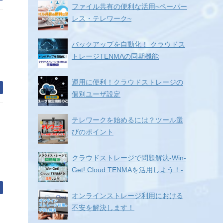
ファイル共有の便利な活用~ペーパー
レス・テレワーク~
バックアップを自動化！ クラウドス
トレージTENMAの同期機能
運用に便利！クラウドストレージの
む
個別ユーザ設定
テレワークを始めるには？ツール選
びのポイント
クラウドストレージで問題解決-Win-
Get! Cloud TENMAを活用しよう！-
む
オンラインストレージ利用における
不安を解決します！