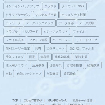
オンラインバックアップ
クラウド
クラウドTENMA
クラウドサービス
システム担当者
セキュリティ対策
テレワーク
データバックアップ
データ保存
データ受取
トラブル
パスワード
ビジネスクラウド
ファイル
ファイル共有
ファイル管理
ペーパーレス
リモートワーク
個別ユーザー設定
共有
出張サポート
受け取りフォルダ
受取フォルダ
同期
大容量
業務効率化
業務支援
法人用クラウド
活用事例
災害対策
管理者権限
経費削減
自動
自動バックアップ
自動修復
遠隔操作
TOP
Cloud TENMA
GUARDIAN+R
特急データ復旧
デジタルフォレンジック
MELSIC
CHORONO DATA