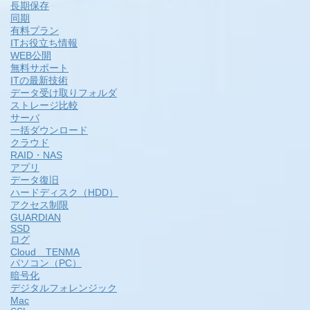
長期保存
同期
有料プラン
ITお役立ち情報
WEB公開
無料サポート
ITの最新技術
データ受け取りフォルダ
ストレージ比較
サーバ
一括ダウンロード
クラウド
RAID・NAS
アプリ
データ復旧
ハードディスク（HDD）
アクセス制限
GUARDIAN
SSD
ログ
Cloud TENMA
パソコン（PC）
暗号化
デジタルフォレンジック
Mac