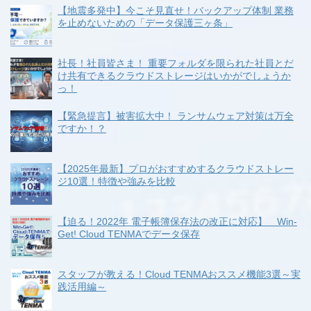
【地震多発中】今こそ見直せ！バックアップ体制 業務
を止めないための「データ保護三ヶ条」
社長！社員皆さま！ 重要フォルダを限られた社員とだ
け共有できるクラウドストレージはいかがでしょうか
っ！
【緊急提言】被害拡大中！ ランサムウェア対策は万全
ですか！？
【2025年最新】プロがおすすめするクラウドストレー
ジ10選！特徴や強みを比較
【迫る！2022年 電子帳簿保存法の改正に対応】 Win-
Get! Cloud TENMAでデータ保存
スタッフが教える！Cloud TENMAおススメ機能3選～実
践活用編～