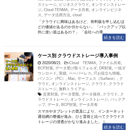
ストレージ
,
ビジネスクラウド
,
オンラインストレー
ジ
,
Cloud TENMA
,
データ共有
,
オンラインビジネ
ス
,
データ活用方法
,
cloud
「クラウドに興味はあるけど、有料版を申し込むほ
どの価値があるのか分からない」 「バックアップ以
外に使い道はあるの？」 「会社への導…
続きを読む
ケース別 クラウドストレージ導入事例
2020/08/21
-
Cloud TENMA
,
ファイル共有
,
BCP対策
,
データ受け取りフォルダ
,
DR対策
,
一括ダ
ウンロード
,
実績
,
ペーパーレス
,
ITお役立ち情報
,
パソコン（PC）
,
Mac
,
サーフェス（Surface）
,
ク
ラウド
,
オンラインストレージ
,
クラウド
,
クラウド
ストレージ
,
無料トライアル
災害対策
,
データ受取
,
データ保存
,
クラウド
,
ク
ラウドストレージ
,
オンラインストレージ
,
バックア
ップ
,
データ
,
BCP対策
,
データ共有
スマホやタブレットの普及により、インターネット
通信網の整備が進み、ひと昔前と比べてクラウドス
トレージの浸透がかなり進みました。 し…
続きを読む