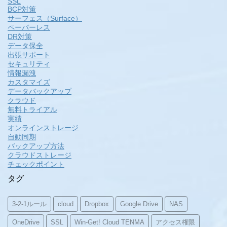
SSL
BCP対策
サーフェス（Surface）
ペーパーレス
DR対策
データ保全
出張サポート
セキュリティ
情報漏洩
カスタマイズ
データバックアップ
クラウド
無料トライアル
実績
オンラインストレージ
自動同期
バックアップ方法
クラウドストレージ
チェックポイント
タグ
3-2-1ルール
cloud
Dropbox
Google Drive
NAS
OneDrive
SSL
Win-Get! Cloud TENMA
アクセス権限