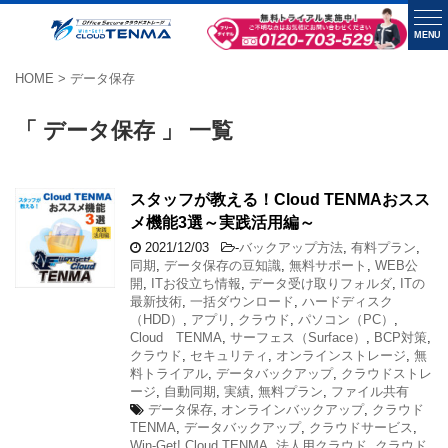
MENU
HOME
>
データ保存
「 データ保存 」 一覧
スタッフが教える！Cloud TENMAおスス
メ機能3選～実践活用編～
2021/12/03
-
バックアップ方法
,
有料プラン
,
同期
,
データ保存の豆知識
,
無料サポート
,
WEB公
開
,
ITお役立ち情報
,
データ受け取りフォルダ
,
ITの
最新技術
,
一括ダウンロード
,
ハードディスク
（HDD）
,
アプリ
,
クラウド
,
パソコン（PC）
,
Cloud TENMA
,
サーフェス（Surface）
,
BCP対策
,
クラウド
,
セキュリティ
,
オンラインストレージ
,
無
料トライアル
,
データバックアップ
,
クラウドストレ
ージ
,
自動同期
,
実績
,
無料プラン
,
ファイル共有
データ保存
,
オンラインバックアップ
,
クラウド
TENMA
,
データバックアップ
,
クラウドサービス
,
Win-Get! Cloud TENMA
,
法人用クラウド
,
クラウド