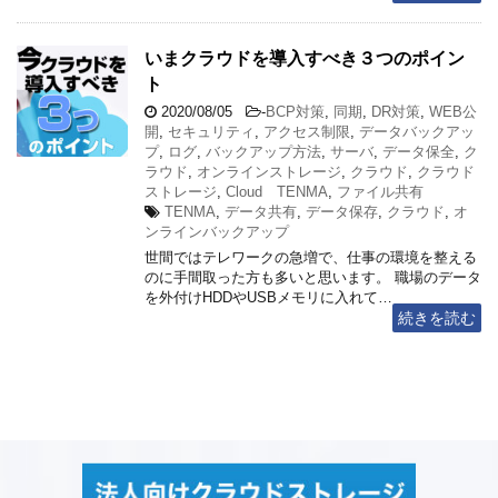
いまクラウドを導入すべき３つのポイン
ト
2020/08/05
-
BCP対策
,
同期
,
DR対策
,
WEB公
開
,
セキュリティ
,
アクセス制限
,
データバックアッ
プ
,
ログ
,
バックアップ方法
,
サーバ
,
データ保全
,
ク
ラウド
,
オンラインストレージ
,
クラウド
,
クラウド
ストレージ
,
Cloud TENMA
,
ファイル共有
TENMA
,
データ共有
,
データ保存
,
クラウド
,
オ
ンラインバックアップ
世間ではテレワークの急増で、仕事の環境を整える
のに手間取った方も多いと思います。 職場のデータ
を外付けHDDやUSBメモリに入れて…
続きを読む