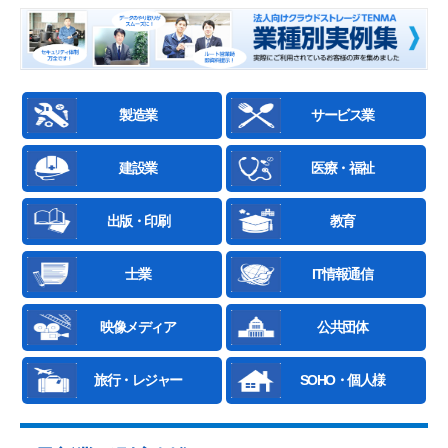
製造業
サービス業
建設業
医療・福祉
出版・印刷
教育
士業
IT情報通信
映像メディア
公共団体
旅行・レジャー
SOHO・個人様