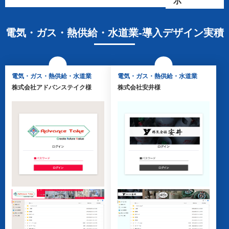
示
北海道・東北
建設業
関東
製造業
電気・ガス・熱供給・水道業-導入デザイン実積
東海
サービス業
北信越
学術研究・専門・技術サ
ービス業
関西
卸売業・小売業
電気・ガス・熱供給・水道業
電気・ガス・熱供給・水道業
中国・四国
不動産業
株式会社アドバンステイク様
株式会社安井様
九州・沖縄
運輸業・郵便業
医療・福祉
教育
電気・ガス・熱供給・水
道業
公共団体