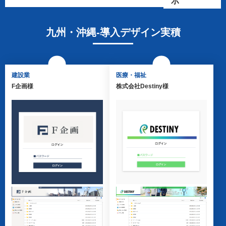
示
北海道・東北
建設業
関東
製造業
九州・沖縄-導入デザイン実積
東海
サービス業
北信越
学術研究・専門・技術サ
ービス業
関西
卸売業・小売業
建設業
医療・福祉
中国・四国
不動産業
F企画様
株式会社Destiny様
九州・沖縄
運輸業・郵便業
医療・福祉
教育
電気・ガス・熱供給・水
道業
公共団体