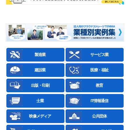
製造業
サービス業
建設業
医療・福祉
出版・印刷
教育
士業
IT情報通信
映像メディア
公共団体