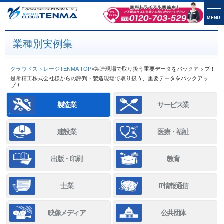
MENU
業種別実例集
クラウドストレージTENMA TOP
>
製造現場で取り扱う重要データをバックアップ！
是常精工株式会社様からの評判・製造現場で取り扱う、重要データをバックアッ
プ！
製造業
サービス業
建設業
医療・福祉
出版・印刷
教育
士業
IT情報通信
映像メディア
公共団体