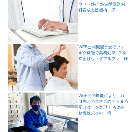
ウドへ移行
筑波循環器内
科育成支援機構 様
WEB公開機能と受取フォ
ルダ機能で業務効率UP
株
式会社ウィズアルファ 様
WEB公開機能により、取
引先との大容量のデータの
受け渡しを実現！
谷為事
務機株式会社 様