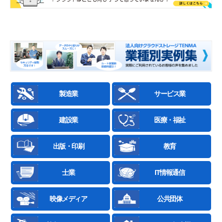
製造業
サービス業
建設業
医療・福祉
出版・印刷
教育
士業
IT情報通信
映像メディア
公共団体