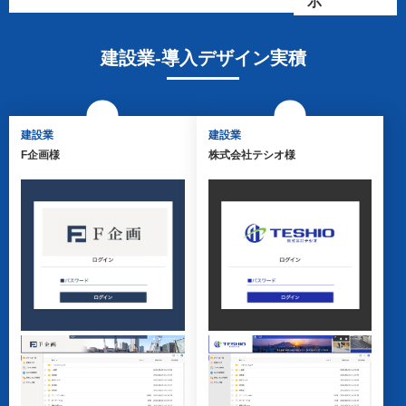
示
北海道・東北
建設業
関東
製造業
建設業-導入デザイン実積
東海
サービス業
北信越
学術研究・専門・技術サ
ービス業
関西
卸売業・小売業
建設業
建設業
中国・四国
不動産業
F企画様
株式会社テシオ様
九州・沖縄
運輸業・郵便業
医療・福祉
教育
電気・ガス・熱供給・水
道業
公共団体