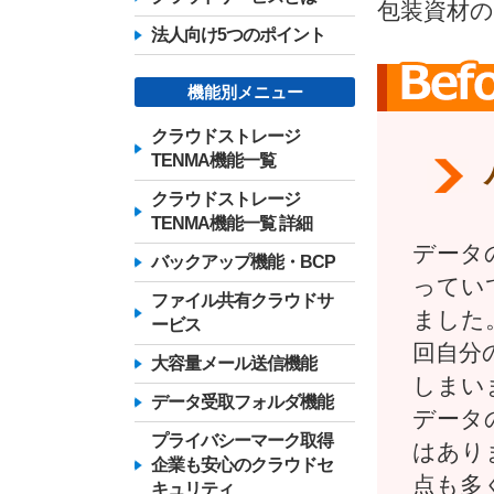
包装資材
法人向け5つのポイント
機能別メニュー
クラウドストレージ
TENMA機能一覧
クラウドストレージ
TENMA機能一覧 詳細
データ
バックアップ機能・BCP
ってい
ファイル共有クラウドサ
ました
ービス
回自分
大容量メール送信機能
しまい
データ受取フォルダ機能
データ
プライバシーマーク取得
はあり
企業も安心のクラウドセ
点も多
キュリティ