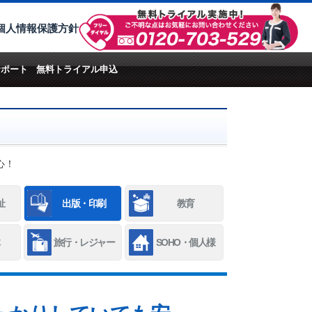
個人情報保護方針
サポート
無料トライアル申込
心！
祉
出版・印刷
教育
旅行・レジャー
SOHO・個人様