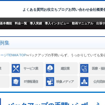
よくある質問
お役立ちブログ
お問い合わせ
会社概要
基本機能
料金一覧
導入実績
導入インタビュー
動画マニュアル
出張
例集
ジTENMA TOP
>
バックアップの手間いらず、うっかりしていても安
業
サービス業
建設業
医療・福
IT情報通信
映像メディア
公共団体