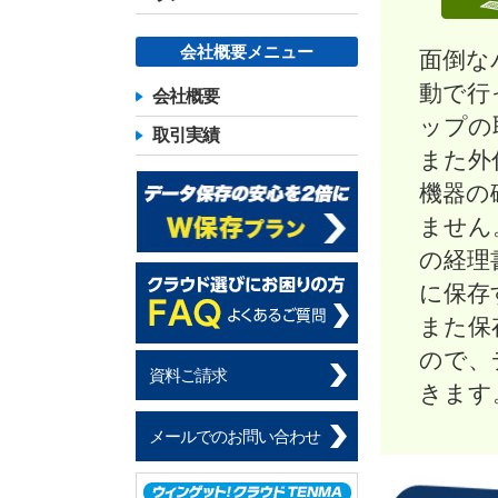
会社概要メニュー
面倒な
動で行
会社概要
ップの
取引実績
また外
機器の
ません
の経理
に保存
また保
ので、
資料ご請求
きます
メールでのお問い合わせ