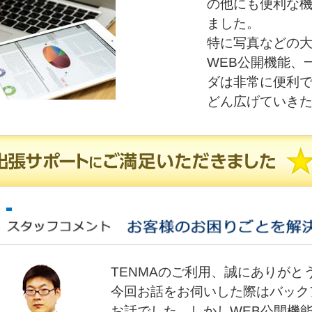
の他にも便利な
ました。
特に写真などの
WEB公開機能、
ダは非常に便利
どん広げていき
TENMAのご利用、誠にありがと
今回お話をお伺いした際はバック
お話でした。しかしWEB公開機