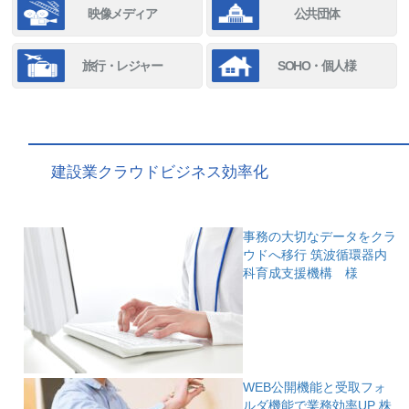
映像メディア
公共団体
旅行・レジャー
SOHO・個人様
建設業クラウドビジネス効率化
事務の大切なデータをクラ
ウドへ移行
筑波循環器内
科育成支援機構 様
WEB公開機能と受取フォ
ルダ機能で業務効率UP
株