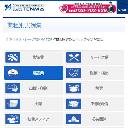
MENU
業種別実例集
クラウドストレージTENMA TOP
>
TENMAで安心バックアップを実現！
製造業
サービス業
建設業
医療・福祉
出版・印刷
教育
士業
IT情報通信
映像メディア
公共団体