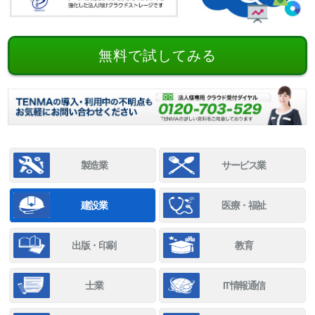
無料で試してみる
製造業
サービス業
建設業
医療・福祉
出版・印刷
教育
士業
IT情報通信