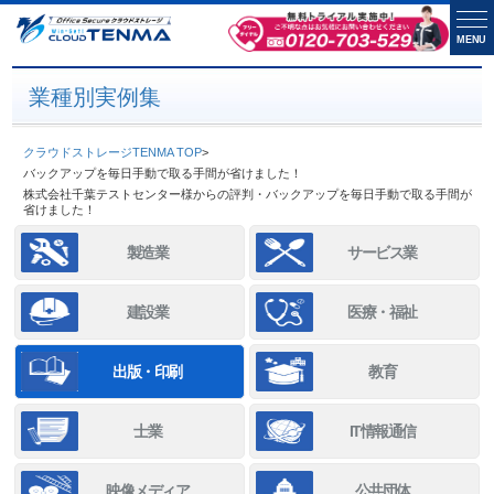
MENU
業種別実例集
クラウドストレージTENMA TOP
>
バックアップを毎日手動で取る手間が省けました！
株式会社千葉テストセンター様からの評判・バックアップを毎日手動で取る手間が
省けました！
製造業
サービス業
建設業
医療・福祉
出版・印刷
教育
士業
IT情報通信
映像メディア
公共団体