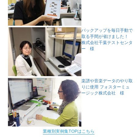
バックアップを毎日手動で
取る手間が省けました！
株式会社千葉テストセンタ
ー 様
楽譜や音楽データのやり取
りに使用
フォスターミュ
ージック株式会社 様
業種別実例集TOPはこちら