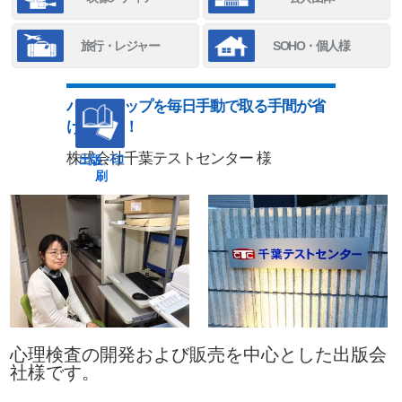
旅行・レジャー
SOHO・個人様
バックアップを毎日手動で取る手間が省
けました！
株式会社千葉テストセンター 様
出版・印
刷
心理検査の開発および販売を中心とした出版会
社様です。