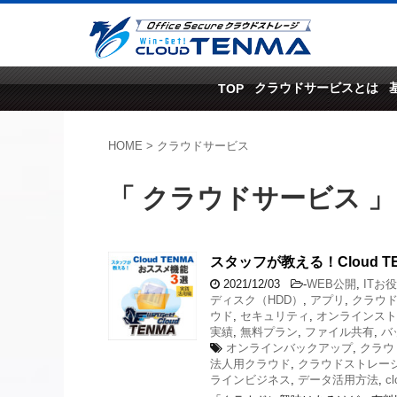
クラウドサービスとは
TOP
HOME
>
クラウドサービス
「 クラウドサービス 」
スタッフが教える！Cloud 
2021/12/03
-
WEB公開
,
ITお
ディスク（HDD）
,
アプリ
,
クラウ
ウド
,
セキュリティ
,
オンラインスト
実績
,
無料プラン
,
ファイル共有
,
バ
オンラインバックアップ
,
クラウ
法人用クラウド
,
クラウドストレー
ラインビジネス
,
データ活用方法
,
cl