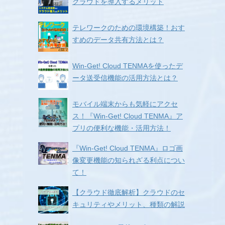
クラウドを導入するメリット
テレワークのための環境構築！おす
すめのデータ共有方法とは？
Win-Get! Cloud TENMAを使ったデ
ータ送受信機能の活用方法とは？
モバイル端末からも気軽にアクセ
ス！『Win-Get! Cloud TENMA』ア
プリの便利な機能・活用方法！
『Win-Get! Cloud TENMA』ロゴ画
像変更機能の知られざる利点につい
て！
【クラウド徹底解析】クラウドのセ
キュリティやメリット、種類の解説