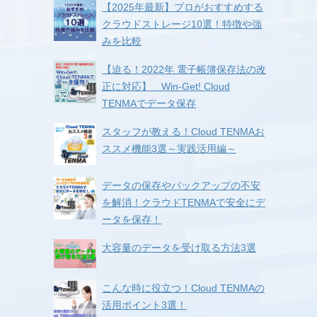
【2025年最新】プロがおすすめする
クラウドストレージ10選！特徴や強
みを比較
【迫る！2022年 電子帳簿保存法の改
正に対応】 Win-Get! Cloud
TENMAでデータ保存
スタッフが教える！Cloud TENMAお
ススメ機能3選～実践活用編～
データの保存やバックアップの不安
を解消！クラウドTENMAで安全にデ
ータを保存！
大容量のデータを受け取る方法3選
こんな時に役立つ！Cloud TENMAの
活用ポイント3選！