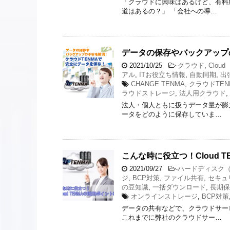
「クラウドに興味はあるけど、有料
道はあるの？」 「会社への導…
データの保存やバックアップ
2021/10/25
-
クラウド
,
Cloud
アル
,
ITお役立ち情報
,
自動同期
,
出
CHANGE TENMA
,
クラウドTEN
ラウドストレージ
,
法人用クラウド
,
法人・個人ともに扱うデータ量が膨
ータをどのように保存していま…
こんな時に役立つ！Cloud 
2021/09/27
-
ハードディスク（
ジ
,
BCP対策
,
ファイル共有
,
セキュ
の豆知識
,
一括ダウンロード
,
長期保
オンラインストレージ
,
BCP対策
データの共有などで、クラウドサー
これまでに弊社のクラウドサー…