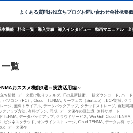
よくある質問
お役立ちブログ
お問い合わせ
会社概要
基本機能
料金一覧
導入実績
導入インタビュー
動画マニュアル
出
 一覧
TENMAおススメ機能3選～実践活用編～
役立ち情報
,
データ受け取りフォルダ
,
ITの最新技術
,
一括ダウンロード
,
ハード
ド
,
パソコン（PC）
,
Cloud TENMA
,
サーフェス（Surface）
,
BCP対策
,
クラ
レージ
,
無料トライアル
,
データバックアップ
,
クラウドストレージ
,
自動同期
ックアップ方法
,
有料プラン
,
同期
,
データ保存の豆知識
,
無料サポート
ドTENMA
,
データバックアップ
,
クラウドサービス
,
Win-Get! Cloud TENMA
,
ジ
,
ビジネスクラウド
,
オンラインストレージ
,
Cloud TENMA
,
データ共有
,
オ
oud
,
データ保存