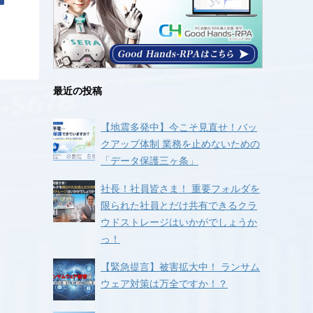
最近の投稿
【地震多発中】今こそ見直せ！バッ
クアップ体制 業務を止めないための
「データ保護三ヶ条」
社長！社員皆さま！ 重要フォルダを
限られた社員とだけ共有できるクラ
ウドストレージはいかがでしょうか
っ！
【緊急提言】被害拡大中！ ランサム
ウェア対策は万全ですか！？