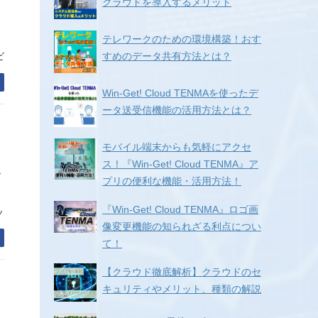
クラウドを導入するメリット
テレワークのための環境構築！おす
すめのデータ共有方法とは？
ビ
む
Win-Get! Cloud TENMAを使ったデ
ータ送受信機能の活用方法とは？
モバイル端末からも気軽にアクセ
ス！『Win-Get! Cloud TENMA』ア
取
プリの便利な機能・活用方法！
『Win-Get! Cloud TENMA』ロゴ画
ッ
像変更機能の知られざる利点につい
む
て！
【クラウド徹底解析】クラウドのセ
キュリティやメリット、種類の解説