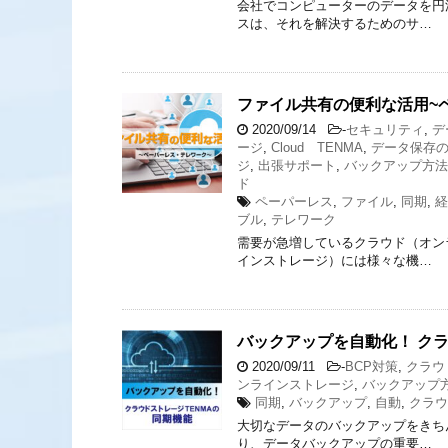
会社でコンピューターのデータを円
スは、それを解決するためのサ…
ファイル共有の便利な活用~
2020/09/14
-
セキュリティ
,
デ
ージ
,
Cloud TENMA
,
データ保存
ジ
,
出張サポート
,
バックアップ方法
ド
ペーパーレス
,
ファイル
,
同期
,
経
ブル
,
テレワーク
需要が急増しているクラウド（オン
インストレージ）には様々な機…
バックアップを自動化！ クラ
2020/09/11
-
BCP対策
,
クラウ
ンラインストレージ
,
バックアップ
同期
,
バックアップ
,
自動
,
クラウ
大切なデータのバックアップをきち
り、データバックアップの重要…