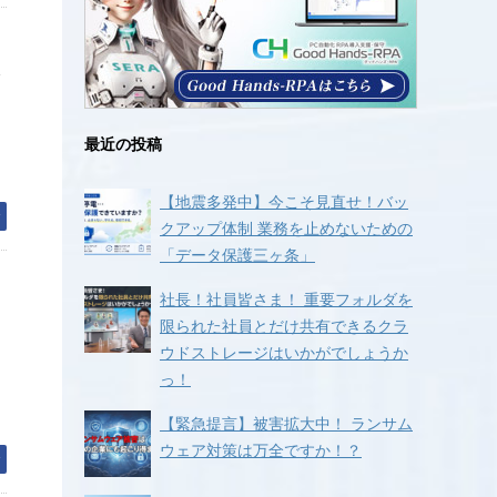
ス
最近の投稿
、
【地震多発中】今こそ見直せ！バッ
む
クアップ体制 業務を止めないための
「データ保護三ヶ条」
社長！社員皆さま！ 重要フォルダを
限られた社員とだけ共有できるクラ
ウドストレージはいかがでしょうか
レ
っ！
【緊急提言】被害拡大中！ ランサム
ウェア対策は万全ですか！？
む