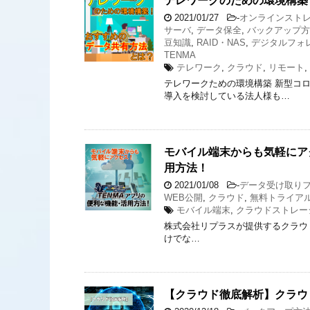
テレワークのための環境構築
2021/01/27
-
オンラインスト
サーバ
,
データ保全
,
バックアップ方
豆知識
,
RAID・NAS
,
デジタルフォ
TENMA
テレワーク
,
クラウド
,
リモート
,
テレワークための環境構築 新型コ
導入を検討している法人様も…
モバイル端末からも気軽にアクセス
用方法！
2021/01/08
-
データ受け取り
WEB公開
,
クラウド
,
無料トライア
モバイル端末
,
クラウドストレー
株式会社リプラスが提供するクラウドスト
けでな…
【クラウド徹底解析】クラウ