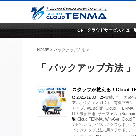
クラウドサービスとは
TOP
HOME
>
バックアップ方法
>
「 バックアップ方法 」
スタッフが教える！Cloud 
2021/12/03
-
実績
,
データ保存
アル
,
パソコン（PC）
,
有料プラン
,
アップ
,
WEB公開
,
Cloud TENMA
,
ITの最新技術
,
サーフェス（Surfac
Cloud TENMA
,
Win-Get! Cloud
ンビジネス
,
ビジネスクラウド
,
クラ
バックアップ
,
法人用クラウド
,
デー