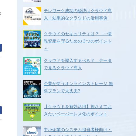
テレワーク成功の秘訣はクラウド導
の
入！効果的なクラウドの活用事例
クラウドのセキュリティは？ ～情
報資産を守るための３つのポイント
む
～
クラウドを導入するべき？ データ
で見るクラウド導入
企業が使うオンラインストレージ 無
料プランで大丈夫?
【クラウドを有効活用】押さえてお
む
きたいペーパーレス化のポイント
中小企業のシステム担当者様向け・