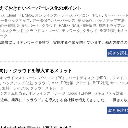
えておきたいペーパーレス化のポイント
ージ
,
Cloud TENMA
,
オンラインストレージ
,
パソコン（PC）
,
サーバ
,
ハー
データバックアップ
,
データ保全
,
ペーパーレス
,
長期保存
,
バックアップ方法
,
の豆知識
,
出張サポート
,
クラウド
,
RAID・NAS
,
情報漏洩
,
無料トライアル
ジネスクラウド
,
クラウドストレージ
,
テレワーク
,
クラウド
,
BCP対策
,
セキ
ーク
9）の影響によりテレワークを推奨、実施する企業が増えています。働き方改革の
続きを読
向け・クラウドを導入するメリット
オンラインストレージ
,
パソコン（PC）
,
ハードディスク（HDD）
,
ファイル
,
バックアップ方法
,
クラウド
,
Mac
,
DR対策
,
クラウド
,
BCP対策
,
サーフェ
,
無料トライアル
,
クラウドストレージ
システム担当者
,
オンラインストレージ
,
Cloud TENMA
,
セキュリティ対策
 近年、業務に「クラウド」を導入する会社様が増えてきました。 ・働き方改
続きを読