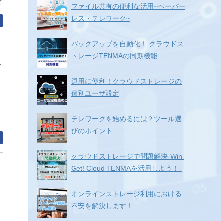
ビ
ファイル共有の便利な活用~ペーパー
レス・テレワーク~
む
バックアップを自動化！ クラウドス
トレージTENMAの同期機能
レ
ー
運用に便利！クラウドストレージの
個別ユーザ設定
ラ
テレワークを始めるには？ツール選
びのポイント
む
クラウドストレージで問題解決-Win-
Get! Cloud TENMAを活用しよう！-
オンラインストレージ利用における
不安を解決します！