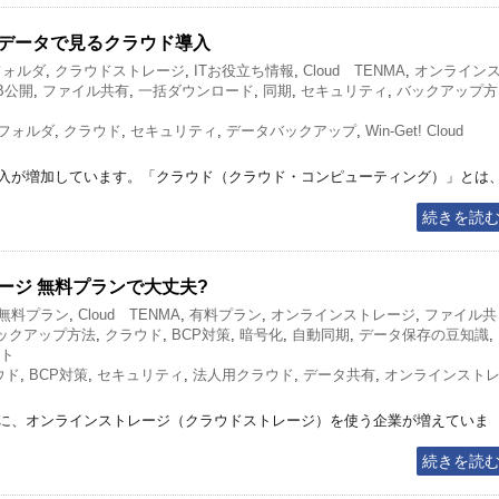
データで見るクラウド導入
フォルダ
,
クラウドストレージ
,
ITお役立ち情報
,
Cloud TENMA
,
オンライン
B公開
,
ファイル共有
,
一括ダウンロード
,
同期
,
セキュリティ
,
バックアップ方
フォルダ
,
クラウド
,
セキュリティ
,
データバックアップ
,
Win-Get! Cloud
入が増加しています。「クラウド（クラウド・コンピューティング）」とは
続きを読
ージ 無料プランで大丈夫?
無料プラン
,
Cloud TENMA
,
有料プラン
,
オンラインストレージ
,
ファイル共
ックアップ方法
,
クラウド
,
BCP対策
,
暗号化
,
自動同期
,
データ保存の豆知識
,
ト
ウド
,
BCP対策
,
セキュリティ
,
法人用クラウド
,
データ共有
,
オンラインスト
に、オンラインストレージ（クラウドストレージ）を使う企業が増えていま
続きを読