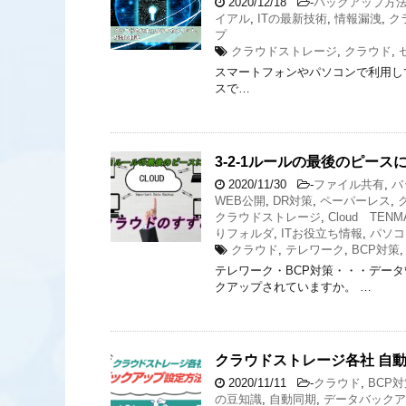
2020/12/18
-
バックアップ方
イアル
,
ITの最新技術
,
情報漏洩
,
ク
プ
クラウドストレージ
,
クラウド
,
スマートフォンやパソコンで利用している
スで…
3-2-1ルールの最後のピー
2020/11/30
-
ファイル共有
,
バ
WEB公開
,
DR対策
,
ペーパーレス
,
クラウドストレージ
,
Cloud TENM
りフォルダ
,
ITお役立ち情報
,
パソコ
クラウド
,
テレワーク
,
BCP対策
テレワーク・BCP対策・・・デー
クアップされていますか。 …
クラウドストレージ各社 自
2020/11/11
-
クラウド
,
BCP
の豆知識
,
自動同期
,
データバックア