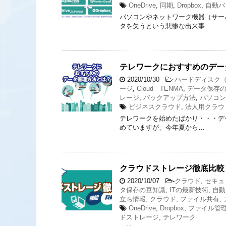
OneDrive
,
同期
,
Dropbox
,
自動バ
パソコンやネットワーク機器（サー
タを失うという悲惨な出来事…
テレワークにおすすめのデー
2020/10/30
-
ハードディスク（
ージ
,
Cloud TENMA
,
データ保存
レージ
,
バックアップ方法
,
パソコン
ビジネスクラウド
,
法人用クラウ
テレワークを始めたばかり・・・デ
めていますが、今年夏から…
クラウドストレージ徹底比較
2020/10/07
-
クラウド
,
セキュ
タ保存の豆知識
,
ITの最新技術
,
自動
立ち情報
,
クラウド
,
ファイル共有
,
OneDrive
,
Dropbox
,
ファイル管
ドストレージ
,
テレワーク