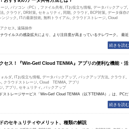
！おすすめのデータ共有方法とは？
レージ
,
パソコン（PC）
,
ファイル共有
,
ITお役立ち情報
,
データバックアップ
,
法
,
クラウド
,
DR対策
,
セキュリティ
,
同期
,
クラウド
,
BCP対策
,
データ保存
レンジック
,
ITの最新技術
,
無料トライアル
,
クラウドストレージ
,
Cloud
アクセス
,
遠隔操作
ロナウイルスの感染拡大により、より注目度が高まっているテレワーク。 最近
続きを読
！『Win-Get! Cloud TENMA』アプリの便利な機能・活
フォルダ
,
ITお役立ち情報
,
データバックアップ
,
バックアップ方法
,
クラウド
,
ル
,
クラウドストレージ
,
Cloud TENMA
,
アプリ
ジ
,
アプリ
,
セキュリティ
,
バックアップ
レージサービス「Win-Get! Cloud TENMA（以下TENMA）」は、PCだ
続きを読
ドのセキュリティやメリット、種類の解説