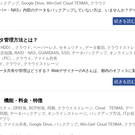
ックアップ
,
Google Drive
,
Win-Get! Cloud TENMA
,
クラウド
バー・NAS）内部のデータをバックアップしていない方は、いませんか？デ
続きを読
タ管理方法とは？
HDD）
,
クラウド
,
ペーパーレス
,
セキュリティ
,
データ復旧
,
クラウドストレ
の豆知識
,
RAID・NAS
,
GUARDIAN
,
SSD
,
データバックアップ
,
オンラインス
（PC）
,
クラウド
,
ファイル共有
ド
,
クラウド
,
クラウドストレージ
ータ共有や管理はどうする？ WebデザイナーのAさんは、都内のオフィスに
続きを読
 機能・料金・特徴
リティ
,
DR対策
,
BCP対策
,
同期
,
クラウドストレージ
,
Cloud TENMA
,
デー
同期
,
データバックアップ
,
オンラインストレージ
,
バックアップ方法
,
ITお役
アプリ
理
,
ファイル共有
,
Google Drive
,
バックアップ
,
Win-Get! Cloud TENMA
,
クラ