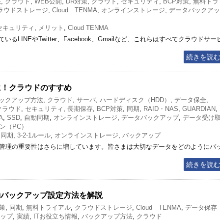
法
,
クラウド
,
WEB公開
,
DR対策
,
クラウド
,
セキュリティ
,
BCP対策
,
無料トラ
ラウドストレージ
,
Cloud TENMA
,
オンラインストレージ
,
データバックアッ
セキュリティ
,
メリット
,
Cloud TENMA
LINEやTwitter、Facebook、Gmailなど、これらはすべてクラウドサー
続きを読
スに！クラウドのすすめ
ックアップ方法
,
クラウド
,
サーバ
,
ハードディスク（HDD）
,
データ保全
,
クラウド
,
セキュリティ
,
長期保存
,
BCP対策
,
同期
,
RAID・NAS
,
GUARDIAN
,
A
,
SSD
,
自動同期
,
オンラインストレージ
,
データバックアップ
,
データ受け
ン（PC）
,
同期
,
3-2-1ルール
,
オンラインストレージ
,
バックアップ
タ管理の重要性はさらに増しています。皆さまは大切なデータをどのようにバ
続きを読
動バックアップ設定方法を解説
対策
,
同期
,
無料トライアル
,
クラウドストレージ
,
Cloud TENMA
,
データ保存
ップ
,
実績
,
ITお役立ち情報
,
バックアップ方法
,
クラウド