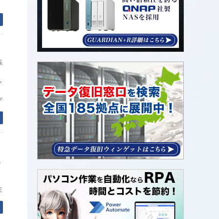
む
張
,
デ
む
,
在
む