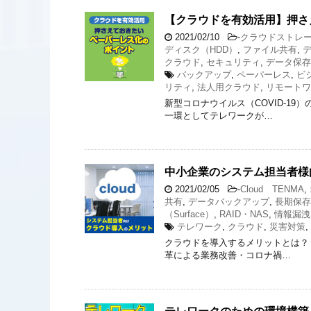
【クラウドを有効活用】押さ
2021/02/10
-
クラウドストレ
ディスク（HDD）
,
ファイル共有
,
クラウド
,
セキュリティ
,
データ保存
バックアップ
,
ペーパーレス
,
ビ
リティ
,
法人用クラウド
,
リモートワ
新型コロナウイルス（COVID-1
一環としてテレワークが…
中小企業のシステム担当者様
2021/02/05
-
Cloud TENMA
,
共有
,
データバックアップ
,
長期保存
（Surface）
,
RAID・NAS
,
情報漏洩
テレワーク
,
クラウド
,
災害対策
,
クラウドを導入するメリットとは？
革による業務改善・コロナ禍…