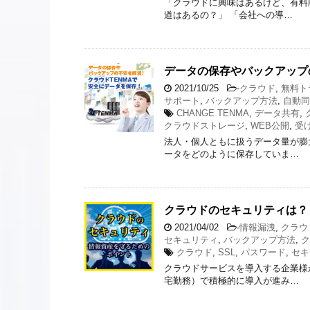
「クラウドに興味はあるけど、有料
道はあるの？」 「会社への導…
データの保存やバックアップ
2021/10/25
-
クラウド
,
無料ト
サポート
,
バックアップ方法
,
自動同
CHANGE TENMA
,
データ共有
,
クラウドストレージ
,
WEB公開
,
受
法人・個人ともに扱うデータ量が膨
ータをどのように保存していま…
クラウドのセキュリティは？
2021/04/02
-
情報漏洩
,
クラウ
セキュリティ
,
バックアップ方法
,
ク
クラウド
,
SSL
,
パスワード
,
セキ
クラウドサービスを導入する企業様
宅勤務）で積極的に導入が進み…