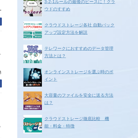
3-2-1ルールの最後のピースに！クラ
ウドのすすめ
ー
む
クラウドストレージ各社 自動バック
アップ設定方法を解説
テレワークにおすすめのデータ管理
ト
方法とは？
オンラインストレージを選ぶ時のポ
勤
イント
む
大容量のファイルを安全に送る方法
は？
クラウドストレージ徹底比較 機
能・料金・特徴
ウ