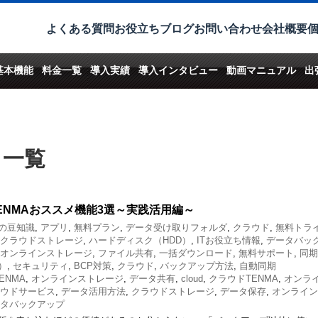
よくある質問
お役立ちブログ
お問い合わせ
会社概要
基本機能
料金一覧
導入実績
導入インタビュー
動画マニュアル
出
 一覧
TENMAおススメ機能3選～実践活用編～
の豆知識
,
アプリ
,
無料プラン
,
データ受け取りフォルダ
,
クラウド
,
無料トラ
クラウドストレージ
,
ハードディスク（HDD）
,
ITお役立ち情報
,
データバッ
オンラインストレージ
,
ファイル共有
,
一括ダウンロード
,
無料サポート
,
同期
e）
,
セキュリティ
,
BCP対策
,
クラウド
,
バックアップ方法
,
自動同期
 TENMA
,
オンラインストレージ
,
データ共有
,
cloud
,
クラウドTENMA
,
オンラ
ウドサービス
,
データ活用方法
,
クラウドストレージ
,
データ保存
,
オンライン
タバックアップ