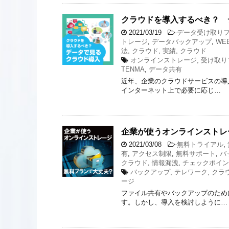
クラウドを導入するべき？ 
2021/03/19
-
データ受け取り
トレージ
,
データバックアップ
,
WE
法
,
クラウド
,
実績
,
クラウド
オンラインストレージ
,
受け取り
TENMA
,
データ共有
近年、企業のクラウドサービスの導
インターネット上で必要に応じ…
企業が使うオンラインストレ
2021/03/08
-
無料トライアル
,
有
,
アクセス制限
,
無料サポート
,
バ
クラウド
,
情報漏洩
,
チェックポイン
バックアップ
,
テレワーク
,
クラ
ージ
ファイル共有やバックアップのため
す。しかし、導入を検討しように…