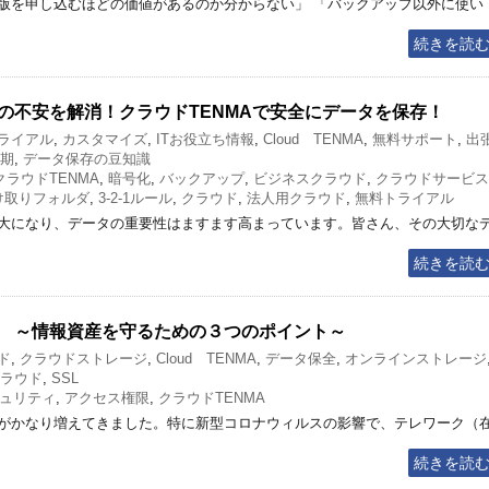
版を申し込むほどの価値があるのか分からない」 「バックアップ以外に使い
続きを読
の不安を解消！クラウドTENMAで安全にデータを保存！
ライアル
,
カスタマイズ
,
ITお役立ち情報
,
Cloud TENMA
,
無料サポート
,
出
期
,
データ保存の豆知識
クラウドTENMA
,
暗号化
,
バックアップ
,
ビジネスクラウド
,
クラウドサービス
け取りフォルダ
,
3-2-1ルール
,
クラウド
,
法人用クラウド
,
無料トライアル
大になり、データの重要性はますます高まっています。皆さん、その大切な
続きを読
 ～情報資産を守るための３つのポイント～
ド
,
クラウドストレージ
,
Cloud TENMA
,
データ保全
,
オンラインストレージ
ラウド
,
SSL
ュリティ
,
アクセス権限
,
クラウドTENMA
がかなり増えてきました。特に新型コロナウィルスの影響で、テレワーク（
続きを読