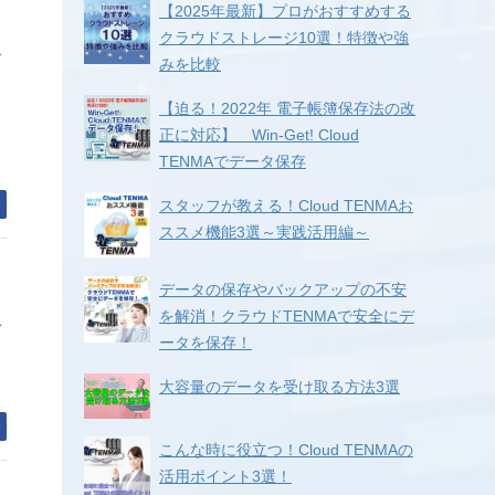
【2025年最新】プロがおすすめする
クラウドストレージ10選！特徴や強
ド
みを比較
【迫る！2022年 電子帳簿保存法の改
ュ
正に対応】 Win-Get! Cloud
TENMAでデータ保存
む
スタッフが教える！Cloud TENMAお
ススメ機能3選～実践活用編～
データの保存やバックアップの不安
を解消！クラウドTENMAで安全にデ
ス
ータを保存！
大容量のデータを受け取る方法3選
む
こんな時に役立つ！Cloud TENMAの
活用ポイント3選！