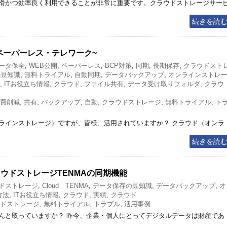
滑かつ効率良く利用できることが非常に重要です。クラウドストレージサー
続きを読
ペーパーレス・テレワーク~
ータ保全
,
WEB公開
,
ペーパーレス
,
BCP対策
,
同期
,
長期保存
,
クラウドスト
の豆知識
,
無料トライアル
,
自動同期
,
データバックアップ
,
オンラインストレ
,
ITお役立ち情報
,
クラウド
,
ファイル共有
,
データ受け取りフォルダ
,
クラウ
費削減
,
共有
,
バックアップ
,
自動
,
クラウドストレージ
,
無料トライアル
,
ト
ラインストレージ）ですが、皆様、活用されていますか？ クラウド（オンラ
続きを読
ウドストレージTENMAの同期機能
ドストレージ
,
Cloud TENMA
,
データ保存の豆知識
,
データバックアップ
,
オ
方法
,
ITお役立ち情報
,
クラウド
,
実績
,
クラウド
ドストレージ
,
無料トライアル
,
トラブル
,
活用事例
んと取っていますか？ 昨今、企業・個人にとってデジタルデータは財産であ