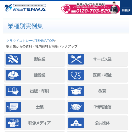
MENU
業種別実例集
クラウドストレージTENMA TOP
>
取引先からの資料・社内資料も簡単バックアップ！
製造業
サービス業
建設業
医療・福祉
出版・印刷
教育
士業
IT情報通信
映像メディア
公共団体