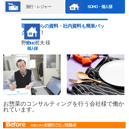
旅行・レジャー
SOHO・個人様
取引先からの資料・社内資料も簡単バッ
クアップ！
野中 哲夫 様
SOHO・
個人様
お惣菜のコンサルティングを行う会社様で働か
れています。