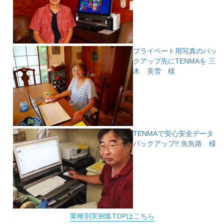
プライベート用写真のバッ
クアップ先にTENMAを
三
木 美雪 様
TENMAで安心安全データ
バックアップ!!
魚魚路 様
業種別実例集TOPはこちら