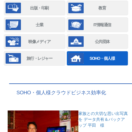
出版・印刷
教育
士業
IT情報通信
映像メディア
公共団体
旅行・レジャー
SOHO・個人様
SOHO・個人様クラウドビジネス効率化
家族との大切な思い出写真
を データ共有＆バックア
ップ
平田 様