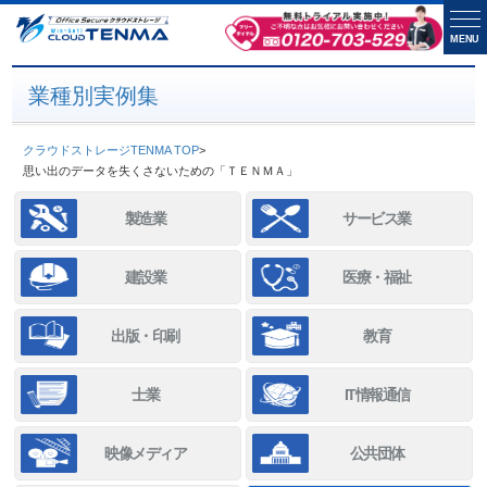
MENU
業種別実例集
クラウドストレージTENMA TOP
>
思い出のデータを失くさないための「ＴＥＮＭＡ」
製造業
サービス業
建設業
医療・福祉
出版・印刷
教育
士業
IT情報通信
映像メディア
公共団体