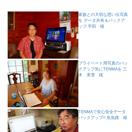
家族との大切な思い出写真
を データ共有＆バックア
ップ
平田 様
プライベート用写真のバッ
クアップ先にTENMAを
三
木 美雪 様
TENMAで安心安全データ
バックアップ!!
魚魚路 様