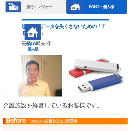
旅行・レジャー
SOHO・個人様
思い出のデータを失くさないための「Ｔ
ＥＮＭＡ」
高橋 武夫 様
SOHO・
個人様
介護施設を経営しているお客様です。