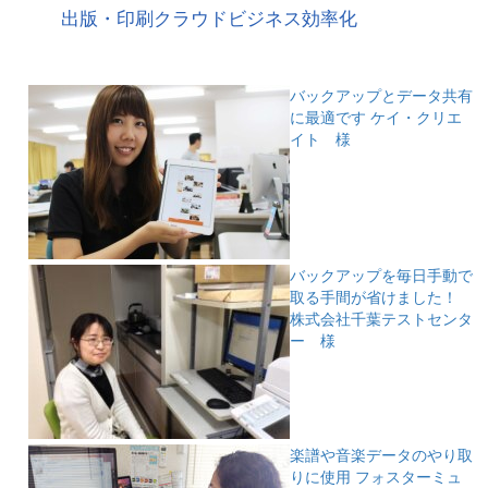
出版・印刷クラウドビジネス効率化
バックアップとデータ共有
に最適です
ケイ・クリエ
イト 様
バックアップを毎日手動で
取る手間が省けました！
株式会社千葉テストセンタ
ー 様
楽譜や音楽データのやり取
りに使用
フォスターミュ