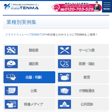
MENU
業種別実例集
クラウドストレージTENMA TOP
>
外注様とのやりとりにTENMAをご使用！
製造業
サービス業
建設業
医療・福祉
出版・印刷
教育
士業
IT情報通信
映像メディア
公共団体