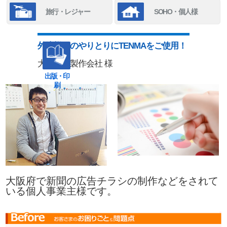
旅行・レジャー
SOHO・個人様
外注様とのやりとりにTENMAをご使用！
大阪府 製作会社 様
出版・印
刷
大阪府で新聞の広告チラシの制作などをされて
いる個人事業主様です。