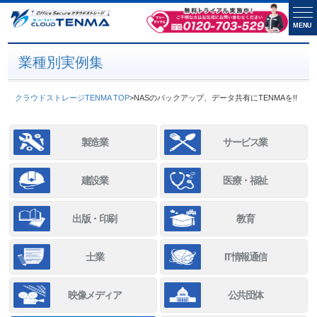
MENU
業種別実例集
クラウドストレージTENMA TOP
>
NASのバックアップ、データ共有にTENMAを!!
製造業
サービス業
建設業
医療・福祉
出版・印刷
教育
士業
IT情報通信
映像メディア
公共団体