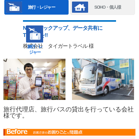
旅行・レジャー
SOHO・個人様
NASのバックアップ、データ共有に
TENMAを!!
株式会社 タイガートラベル 様
旅行・レ
ジャー
旅行代理店、旅行バスの貸出を行っている会社
様です。