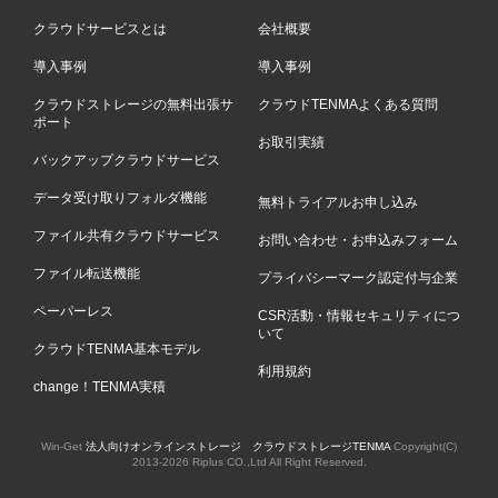
クラウドサービスとは
会社概要
導入事例
導入事例
クラウドストレージの無料出張サ
クラウドTENMAよくある質問
ポート
お取引実績
バックアップクラウドサービス
データ受け取りフォルダ機能
無料トライアルお申し込み
ファイル共有クラウドサービス
お問い合わせ・お申込みフォーム
ファイル転送機能
プライバシーマーク認定付与企業
ペーパーレス
CSR活動・情報セキュリティにつ
いて
クラウドTENMA基本モデル
利用規約
change！TENMA実積
Win-Get
法人向けオンラインストレージ クラウドストレージTENMA
Copyright(C)
2013-
2026 Riplus CO.,Ltd All Right Reserved.