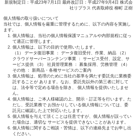
新規制定日：平成23年7月1日 最終改訂日：平成27年9月4日 株式会
社リプラス 代表取締役 柳町 正樹
個人情報の取り扱いについて
当社では、個人情報を厳重に管理するために、以下の内容を実施し
ます。
個人情報は、当社の個人情報保護マニュアルや内部規程に従っ
て適正に管理します。
個人情報は、以下の目的で使用いたします。
（1） データ復旧事業 ： データ復旧受付、作業、納品 （2）
クラウドサーバーコンテンツ事業 ： サービス受付、設定、サ
ービス提供 （3） 社員管理業務 ： 募集採用、労務管理 （4）
その他 ： 新商品・各種サービスのご案内
個人情報は、処理のために当社の基準を満たす委託先に業務委
託することが あります。なお、委託先以外の第三者に対して
は、法令等で定める場合を除き、 個人情報を提供いたしませ
ん。
個人情報は、ご本人様確認の上、開示・訂正等を行います。た
だし、受託業務で お預かりしている個人情報については、委
託元に確認した上で対応いたします。
個人情報を与えて頂くことは任意ですが、個人情報が誤ってい
た場合は、適切な サービスを提供できないことがあります。
個人情報に関するご相談・苦情は、以下の連絡先までお申し出
ください。