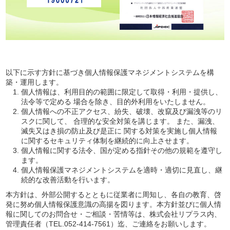
以下に示す方針に基づき個人情報保護マネジメントシステムを構
築・運用します。
個人情報は、利用目的の範囲に限定して取得・利用・提供し、
法令等で定める 場合を除き、目的外利用をいたしません。
個人情報への不正アクセス、紛失、破壊、改竄及び漏洩等のリ
スクに関して、 合理的な安全対策を講じます。 また、漏洩、
滅失又はき損の防止及び是正に 関する対策を実施し個人情報
に関するセキュリティ体制を継続的に向上させます。
個人情報に関する法令、国が定める指針その他の規範を遵守し
ます。
個人情報保護マネジメントシステムを適時・適切に見直し、継
続的な改善活動を行います。
本方針は、外部公開するとともに従業者に周知し、各自の教育、啓
発に努め個人情報保護意識の高揚を図ります。本方針並びに個人情
報に関してのお問合せ・ご相談・苦情等は、株式会社リプラス内、
管理責任者（TEL.052-414-7561）迄、ご連絡をお願いします。