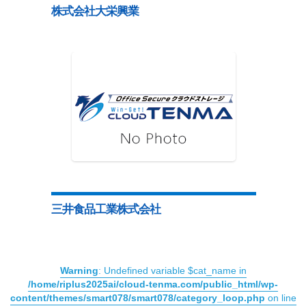
株式会社大栄興業
三井食品工業株式会社
Warning
: Undefined variable $cat_name in
/home/riplus2025ai/cloud-tenma.com/public_html/wp-
content/themes/smart078/smart078/category_loop.php
on line