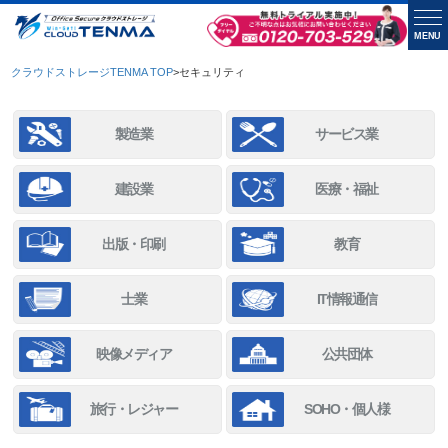
MENU
クラウドストレージTENMA TOP
>
セキュリティ
製造業
サービス業
建設業
医療・福祉
出版・印刷
教育
士業
IT情報通信
映像メディア
公共団体
旅行・レジャー
SOHO・個人様