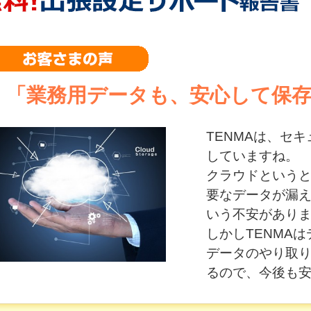
「業務用データも、安心して保
TENMAは、セ
していますね。
クラウドという
要なデータが漏
いう不安があり
しかしTENMA
データのやり取
るので、今後も