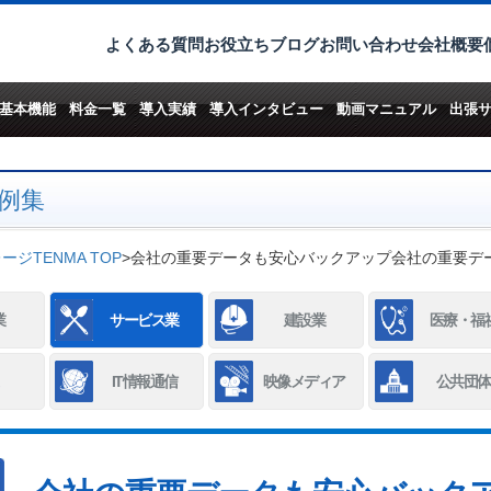
よくある質問
お役立ちブログ
お問い合わせ
会社概要
基本機能
料金一覧
導入実績
導入インタビュー
動画マニュアル
出張
例集
ジTENMA TOP
>
会社の重要データも安心バックアップ
会社の重要デ
業
サービス業
建設業
医療・福
IT情報通信
映像メディア
公共団体