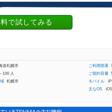
無料で試してみる
海道札幌市
ご利用部署
～100 人
ご契約容量
域
札幌市
モバイル
iP
主なOS
iO