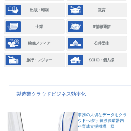
出版・印刷
教育
士業
IT情報通信
映像メディア
公共団体
旅行・レジャー
SOHO・個人様
製造業クラウドビジネス効率化
事務の大切なデータをクラ
ウドへ移行
筑波循環器内
科育成支援機構 様