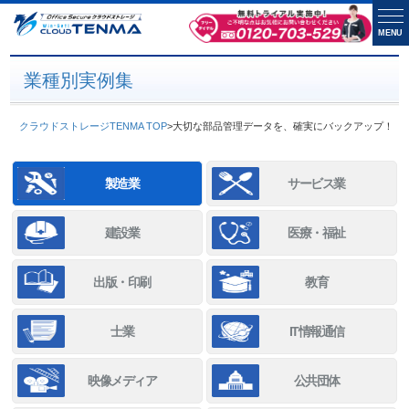
MENU
業種別実例集
クラウドストレージTENMA TOP
>
大切な部品管理データを、確実にバックアップ！
製造業
サービス業
建設業
医療・福祉
出版・印刷
教育
士業
IT情報通信
映像メディア
公共団体