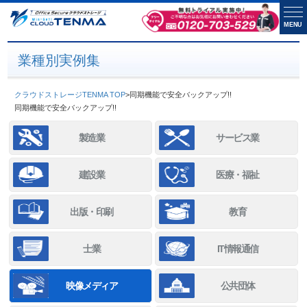
MENU
業種別実例集
クラウドストレージTENMA TOP
>
同期機能で安全バックアップ!!
同期機能で安全バックアップ!!
製造業
サービス業
建設業
医療・福祉
出版・印刷
教育
士業
IT情報通信
映像メディア
公共団体