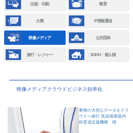
出版・印刷
教育
士業
IT情報通信
映像メディア
公共団体
旅行・レジャー
SOHO・個人様
映像メディアクラウドビジネス効率化
事務の大切なデータをクラ
ウドへ移行
筑波循環器内
科育成支援機構 様