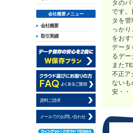
タのバ
です。
会社概要メニュー
タを管
会社概要
っかり
取引実績
をおす
データ
るデー
またT
不正ア
ないも
安・・
資料ご請求
メールでのお問い合わせ