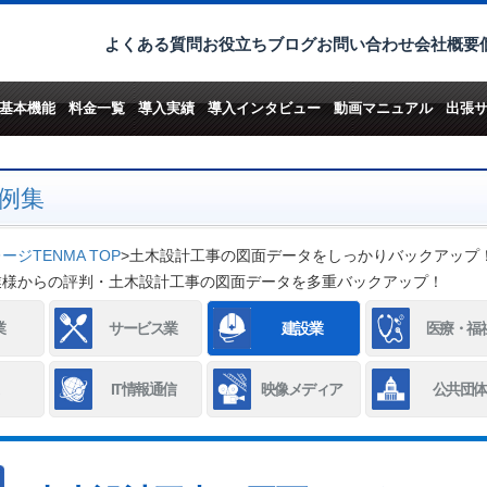
よくある質問
お役立ちブログ
お問い合わせ
会社概要
基本機能
料金一覧
導入実績
導入インタビュー
動画マニュアル
出張
例集
ジTENMA TOP
>
土木設計工事の図面データをしっかりバックアップ
業様からの評判・土木設計工事の図面データを多重バックアップ！
業
サービス業
建設業
医療・福
IT情報通信
映像メディア
公共団体