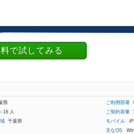
無料で試してみる
葉県
ご利用部署
～16 人
ご契約容量
域
千葉県
モバイル
iP
主なOS
Wi