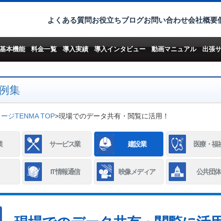
よくある質問
お役立ちブログ
お問い合わせ
会社概要
基本機能
料金一覧
導入実績
導入インタビュー
動画マニュアル
出張
例集
ジTENMA TOP
>
現場でのデータ共有・閲覧に活用！
業
サービス業
建設業
医療・福
IT情報通信
映像メディア
公共団体