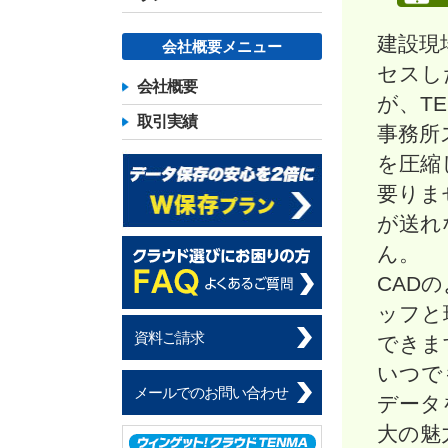
建設現
会社概要メニュー
セスし
会社概要
が、T
取引実績
事務所
を圧縮
要りま
が送れ
ん。
CAD
ッフと
資料ご請求
できま
いつで
メールでのお問い合わせ
データ
大の魅