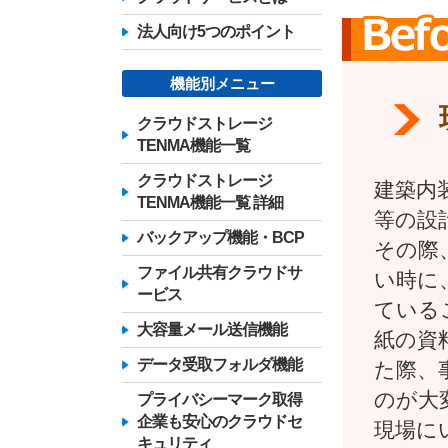
法人向け5つのポイント
機能別メニュー
クラウドストレージ
TENMA機能一覧
クラウドストレージ
建築内
TENMA機能一覧 詳細
等の設
バックアップ機能・BCP
その際
ファイル共有クラウドサ
い時に
ービス
ている
大容量メール送信機能
紙の資
データ受取フォルダ機能
た際、
のが大
プライバシーマーク取得
企業も安心のクラウドセ
現場に
キュリティ