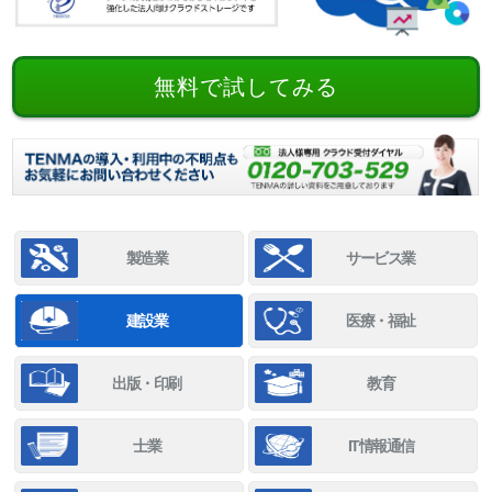
無料で試してみる
製造業
サービス業
建設業
医療・福祉
出版・印刷
教育
士業
IT情報通信