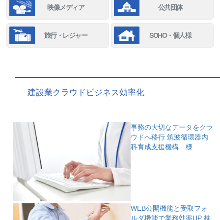
映像メディア
公共団体
旅行・レジャー
SOHO・個人様
建設業クラウドビジネス効率化
事務の大切なデータをクラ
ウドへ移行
筑波循環器内
科育成支援機構 様
WEB公開機能と受取フォ
ルダ機能で業務効率UP
株