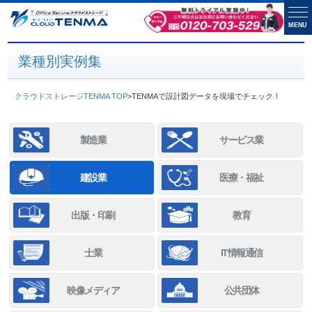
MENU
業種別実例集
クラウドストレージTENMA TOP
>
TENMAで設計図データを現場でチェック！
製造業
サービス業
建設業
医療・福祉
出版・印刷
教育
士業
IT情報通信
映像メディア
公共団体