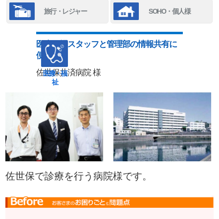
旅行・レジャー
SOHO・個人様
医療現場スタッフと管理部の情報共有に
便利！
佐世保共済病院 様
医療・福
祉
佐世保で診療を行う病院様です。