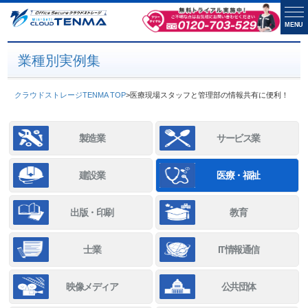
MENU
業種別実例集
クラウドストレージTENMA TOP
>
医療現場スタッフと管理部の情報共有に便利！
製造業
サービス業
建設業
医療・福祉
出版・印刷
教育
士業
IT情報通信
映像メディア
公共団体