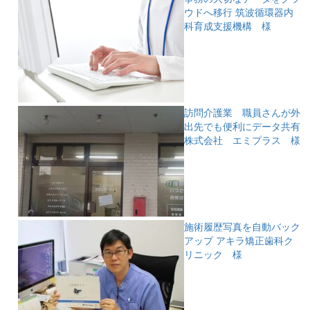
ウドへ移行
筑波循環器内
科育成支援機構 様
訪問介護業 職員さんが外
出先でも便利にデータ共有
株式会社 エミプラス 様
施術履歴写真を自動バック
アップ
アキラ矯正歯科ク
リニック 様