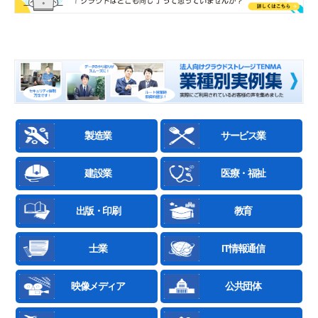
製造業
サービス業
建設業
医療・福祉
出版・印刷
教育
士業
IT情報通信
映像メディア
公共団体