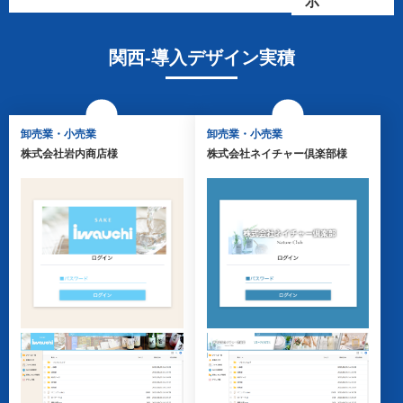
示
北海道・東北
建設業
関東
製造業
関西-導入デザイン実積
東海
サービス業
北信越
学術研究・専門・技術サ
ービス業
関西
卸売業・小売業
卸売業・小売業
卸売業・小売業
中国・四国
不動産業
株式会社岩内商店様
株式会社ネイチャー倶楽部様
九州・沖縄
運輸業・郵便業
医療・福祉
教育
電気・ガス・熱供給・水
道業
公共団体