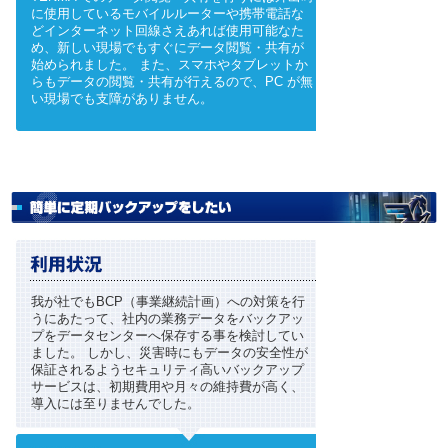
に使用しているモバイルルーターや携帯電話な
どインターネット回線さえあれば使用可能なた
め、新しい現場でもすぐにデータ閲覧・共有が
始められました。 また、スマホやタブレットか
らもデータの閲覧・共有が行えるので、PC が無
い現場でも支障がありません。
我が社でもBCP（事業継続計画）への対策を行
うにあたって、社内の業務データをバックアッ
プをデータセンターへ保存する事を検討してい
ました。 しかし、災害時にもデータの安全性が
保証されるようセキュリティ高いバックアップ
サービスは、初期費用や月々の維持費が高く、
導入には至りませんでした。