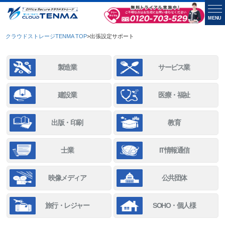
MENU
クラウドストレージTENMA TOP
>
出張設定サポート
製造業
サービス業
建設業
医療・福祉
出版・印刷
教育
士業
IT情報通信
映像メディア
公共団体
旅行・レジャー
SOHO・個人様