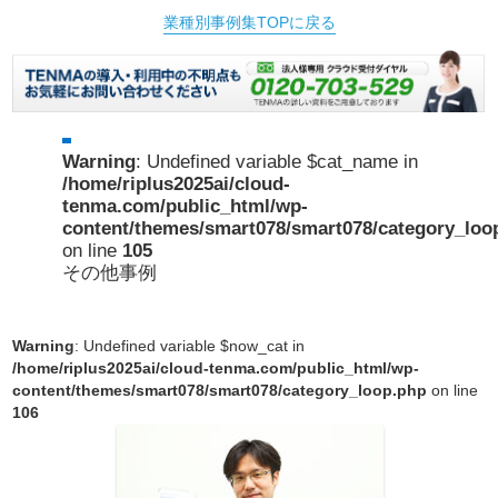
業種別事例集TOPに戻る
Warning
: Undefined variable $cat_name in
/home/riplus2025ai/cloud-
tenma.com/public_html/wp-
content/themes/smart078/smart078/category_loo
on line
105
その他事例
Warning
: Undefined variable $now_cat in
/home/riplus2025ai/cloud-tenma.com/public_html/wp-
content/themes/smart078/smart078/category_loop.php
on line
106