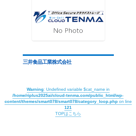
三井食品工業株式会社
Warning
: Undefined variable $cat_name in
/home/riplus2025ai/cloud-tenma.com/public_html/wp-
content/themes/smart078/smart078/category_loop.php
on line
121
TOPはこちら