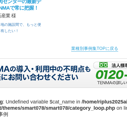
肉センターの最新デ
NMAで常に把握！
産業 様
各地の施設間で、もっと便
共有したい！
業種別事例集TOPに戻る
g
: Undefined variable $cat_name in
/home/riplus2025a
t/themes/smart078/smart078/category_loop.php
on l
事例