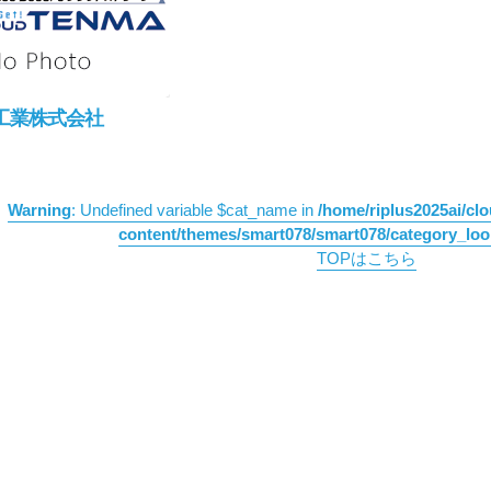
工業株式会社
Warning
: Undefined variable $cat_name in
/home/riplus2025ai/cl
content/themes/smart078/smart078/category_lo
TOPはこちら