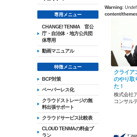
Warning
: Undef
content/theme
専用メニュー
CHANGE! TENMA 官公
庁・自治体・地方公共団
体専用
動画マニュアル
特徴メニュー
クライア
のやり取
BCP対策
た！
ペーパーレス化
株式会社
クラウドストレージの無
コンサル
料出張サポート
クラウドサービス比較表
CLOUD TENMAの料金プ
ラン