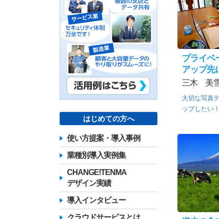
プライベ
アップ先に
三木 美雪
大切な写真
ップしたい
はじめての方へ
使い方提案・導入事例
業種別導入実例集
CHANGE!TENMA
デザイン実績
導入インタビュー
クラウドサービスとは