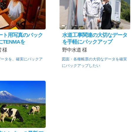
ート用写真のバック
水道工事関連の大切なデータ
TENMAを
を手軽にバックアップ
 様
野中水道 様
データを、確実にバックア
図面・各種帳票の大切なデータを確実
！
にバックアップしたい