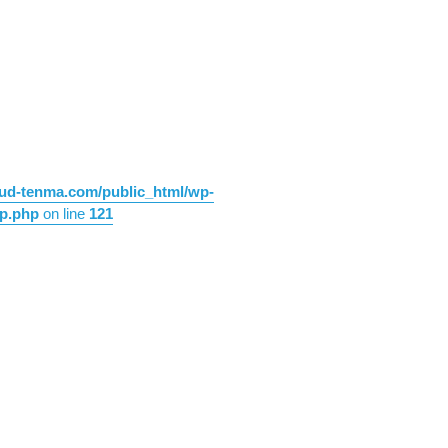
oud-tenma.com/public_html/wp-
op.php
on line
121