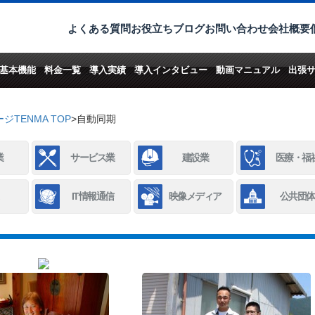
よくある質問
お役立ちブログ
お問い合わせ
会社概要
基本機能
料金一覧
導入実績
導入インタビュー
動画マニュアル
出張
TENMA TOP
>
自動同期
業
サービス業
建設業
医療・福
IT情報通信
映像メディア
公共団体