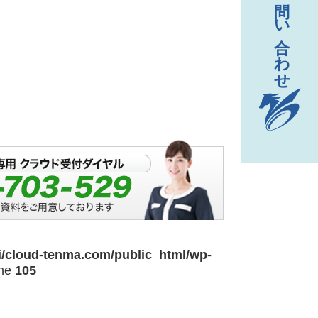
i/cloud-tenma.com/public_html/wp-
ine
105