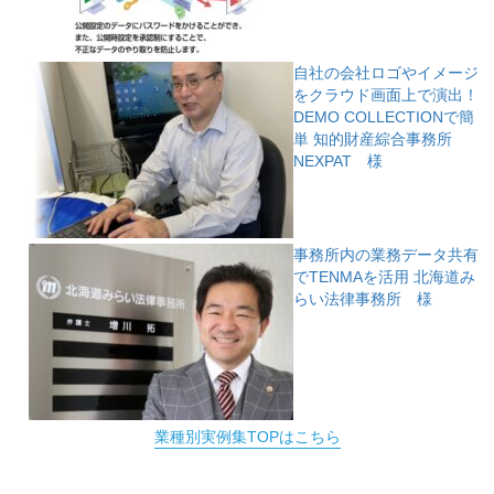
自社の会社ロゴやイメージ
をクラウド画面上で演出！
DEMO COLLECTIONで簡
単
知的財産綜合事務所
NEXPAT 様
事務所内の業務データ共有
でTENMAを活用
北海道み
らい法律事務所 様
業種別実例集TOPはこちら