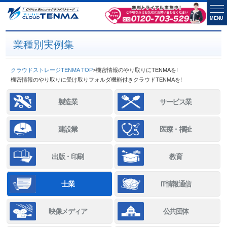
MENU
業種別実例集
クラウドストレージTENMA TOP
>
機密情報のやり取りにTENMAを!
機密情報のやり取りに受け取りフォルダ機能付きクラウドTENMAを!
製造業
サービス業
建設業
医療・福祉
出版・印刷
教育
士業
IT情報通信
映像メディア
公共団体