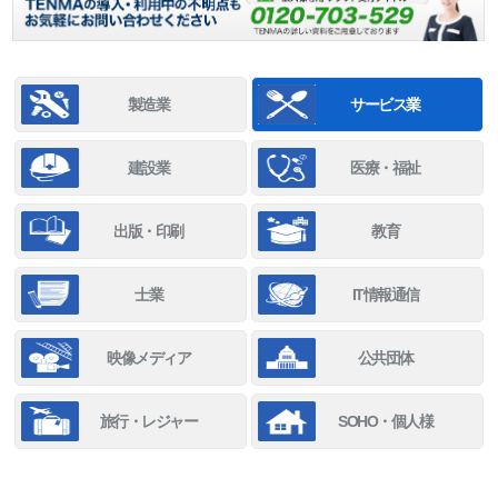
製造業
サービス業
建設業
医療・福祉
出版・印刷
教育
士業
IT情報通信
映像メディア
公共団体
旅行・レジャー
SOHO・個人様