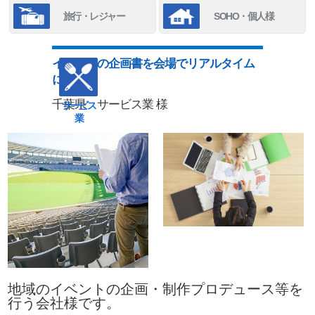
旅行・レジャー
SOHO・個人様
イベントの企画書を会場でリアルタイム
に確認！
千葉県 サービス業 様
サービス
業
地域のイベントの企画・制作プロデュース等を
行う会社様です。