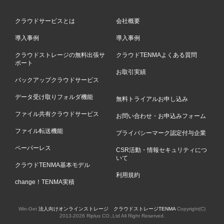
クラウドサービスとは
会社概要
導入事例
導入事例
クラウドストレージの無料出張サ
クラウドTENMAよくある質問
ポート
お取引実績
バックアップクラウドサービス
データ受け取りフォルダ機能
無料トライアルお申し込み
ファイル共有クラウドサービス
お問い合わせ・お申込みフォーム
ファイル転送機能
プライバシーマーク認定付与企業
ペーパーレス
CSR活動・情報セキュリティにつ
いて
クラウドTENMA基本モデル
利用規約
change！TENMA実積
Win-Get
法人向けオンラインストレージ クラウドストレージTENMA
Copyright(C)
2013-
2026 Riplus CO.,Ltd All Right Reserved.