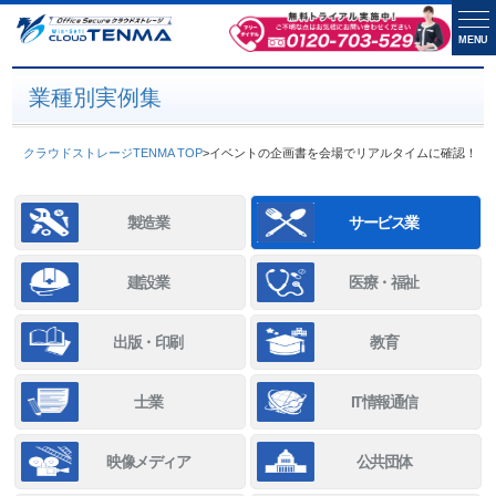
MENU
業種別実例集
クラウドストレージTENMA TOP
>
イベントの企画書を会場でリアルタイムに確認！
製造業
サービス業
建設業
医療・福祉
出版・印刷
教育
士業
IT情報通信
映像メディア
公共団体