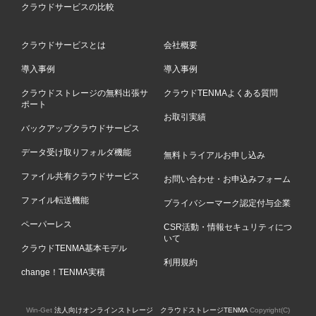
クラウドサービスの比較
クラウドサービスとは
会社概要
導入事例
導入事例
クラウドストレージの無料出張サ
クラウドTENMAよくある質問
ポート
お取引実績
バックアップクラウドサービス
データ受け取りフォルダ機能
無料トライアルお申し込み
ファイル共有クラウドサービス
お問い合わせ・お申込みフォーム
ファイル転送機能
プライバシーマーク認定付与企業
ペーパーレス
CSR活動・情報セキュリティにつ
いて
クラウドTENMA基本モデル
利用規約
change！TENMA実積
Win-Get
法人向けオンラインストレージ クラウドストレージTENMA
Copyright(C)