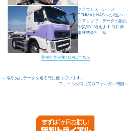
クラウドストレージ
TENMAとNASへの2重バッ
クアップで、データの損失
や災害に備えます
谷口商
事株式会社 様
業種別実例集TOPはこちら
« 取引先にデータを送る時に使っています。
ファイル受信（受取フォルダ）機能 »