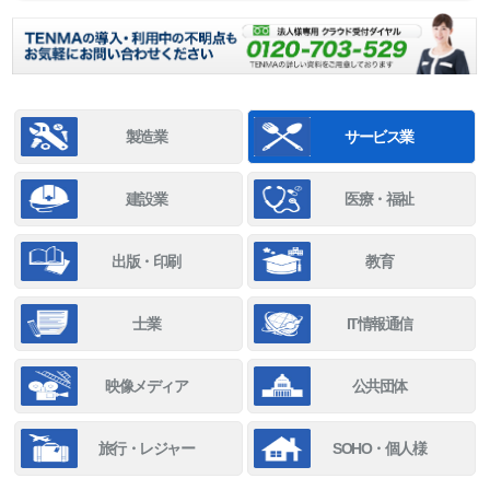
製造業
サービス業
建設業
医療・福祉
出版・印刷
教育
士業
IT情報通信
映像メディア
公共団体
旅行・レジャー
SOHO・個人様