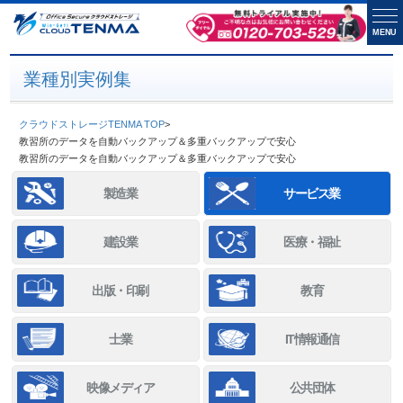
MENU
業種別実例集
クラウドストレージTENMA TOP
>
教習所のデータを自動バックアップ＆多重バックアップで安心
教習所のデータを自動バックアップ＆多重バックアップで安心
製造業
サービス業
建設業
医療・福祉
出版・印刷
教育
士業
IT情報通信
映像メディア
公共団体