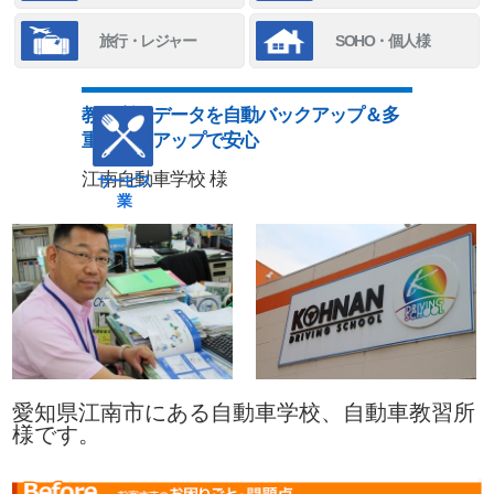
旅行・レジャー
SOHO・個人様
教習所のデータを自動バックアップ＆多
重バックアップで安心
江南自動車学校 様
サービス
業
愛知県江南市にある自動車学校、自動車教習所
様です。