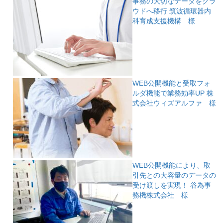
事務の大切なデータをクラ
ウドへ移行
筑波循環器内
科育成支援機構 様
WEB公開機能と受取フォ
ルダ機能で業務効率UP
株
式会社ウィズアルファ 様
WEB公開機能により、取
引先との大容量のデータの
受け渡しを実現！
谷為事
務機株式会社 様