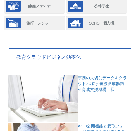
映像メディア
公共団体
旅行・レジャー
SOHO・個人様
教育クラウドビジネス効率化
事務の大切なデータをクラ
ウドへ移行
筑波循環器内
科育成支援機構 様
WEB公開機能と受取フォ