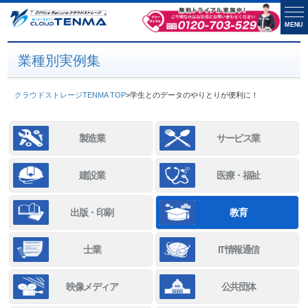
MENU
業種別実例集
クラウドストレージTENMA TOP
>
学生とのデータのやりとりが便利に！
製造業
サービス業
建設業
医療・福祉
出版・印刷
教育
士業
IT情報通信
映像メディア
公共団体