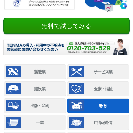
無料で試してみる
製造業
サービス業
建設業
医療・福祉
出版・印刷
教育
士業
IT情報通信