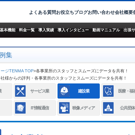
よくある質問
お役立ちブログ
お問い合わせ
会社概要
基本機能
料金一覧
導入実績
導入インタビュー
動画マニュアル
出張
例集
ジTENMA TOP
>
各事業所のスタッフとスムーズにデータを共有！
会社様からの評判・各事業所のスタッフとスムーズにデータを共有！
業
サービス業
建設業
医療・福
IT情報通信
映像メディア
公共団体