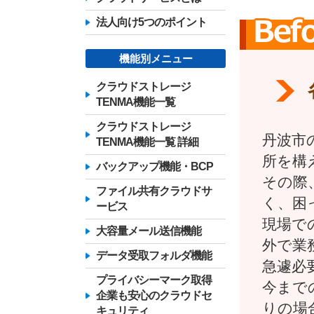
法人向け5つのポイント
機能別メニュー
クラウドストレージ
TENMA機能一覧
クラウドストレージ
丹波市
TENMA機能一覧 詳細
所を構
バックアップ機能・BCP
その際
ファイル共有クラウドサ
く、困
ービス
現場で
大容量メール送信機能
外で業
データ受取フォルダ機能
急遽必
プライバシーマーク取得
今まで
企業も安心のクラウドセ
りの場
キュリティ