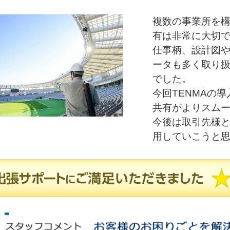
複数の事業所を
有は非常に大切
仕事柄、設計図
ータも多く取り
でした。
今回TENMAの
共有がよりスム
今後は取引先様
用していこうと