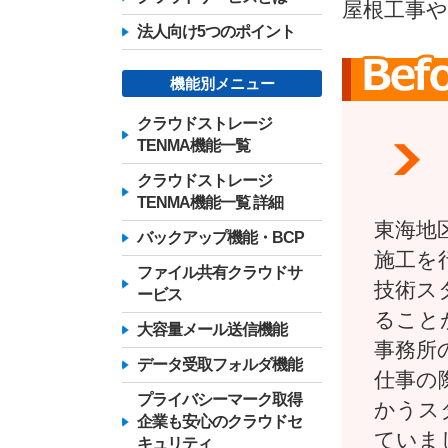
屋根工事
法人向け5つのポイント
機能別メニュー
クラウドストレージ
TENMA機能一覧
クラウドストレージ
TENMA機能一覧 詳細
東海地
バックアップ機能・BCP
施工を
ファイル共有クラウドサ
技術ス
ービス
ること
大容量メール送信機能
事務所
データ受取フォルダ機能
仕事の
プライバシーマーク取得
かうス
企業も安心のクラウドセ
ていま
キュリティ