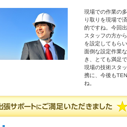
現場での作業の
り取りを現場で
的ですね。今回
スタッフの方からi
を設定してもら
面倒な設定作業
き、とても満足
現場の技術スタ
携に、今後もTE
ね。