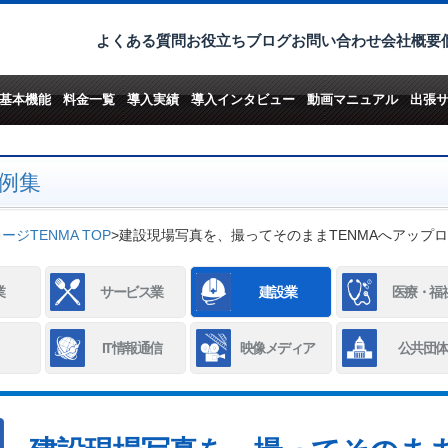
よくある質問
お役立ちブログ
お問い合わせ
会社概要
基本機能
料金一覧
導入実績
導入インタビュー
動画マニュアル
出張
例集
ジTENMA TOP
>
建設現場写真を、撮ってそのままTENMAへアップ
業
サービス業
建設業
医療・福
IT情報通信
映像メディア
公共団体