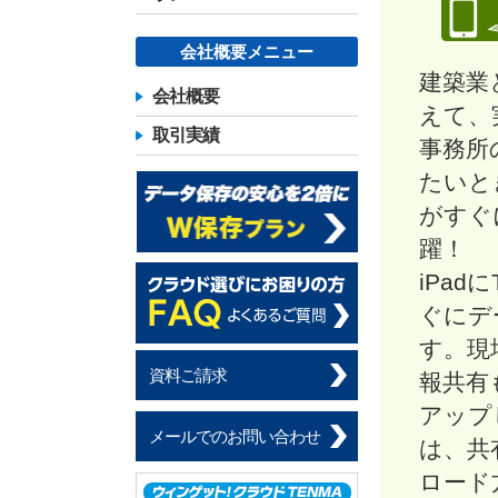
会社概要メニュー
建築業
会社概要
えて、
取引実績
事務所
たいと
がすぐ
躍！
iPa
ぐにデ
す。現
資料ご請求
報共有
アップ
メールでのお問い合わせ
は、共
ロード