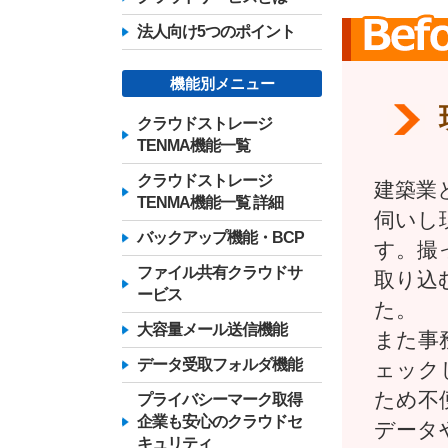
法人向け5つのポイント
機能別メニュー
クラウドストレージ
TENMA機能一覧
クラウドストレージ
建築業
TENMA機能一覧 詳細
伺いし
バックアップ機能・BCP
す。撮
ファイル共有クラウドサ
取り込
ービス
た。
大容量メール送信機能
また事
データ受取フォルダ機能
ェック
ため不
プライバシーマーク取得
企業も安心のクラウドセ
データ
キュリティ