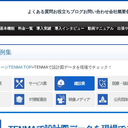
よくある質問
お役立ちブログ
お問い合わせ
会社概要
基本機能
料金一覧
導入実績
導入インタビュー
動画マニュアル
出張
例集
ジTENMA TOP
>
TENMAで設計図データを現場でチェック！
業
サービス業
建設業
医療・福
IT情報通信
映像メディア
公共団体