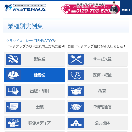
MENU
業種別実例集
クラウドストレージTENMA TOP
>
バックアップの取り忘れ防止対策に便利！自動バックアップ機能を導入しました！
製造業
サービス業
建設業
医療・福祉
出版・印刷
教育
士業
IT情報通信
映像メディア
公共団体