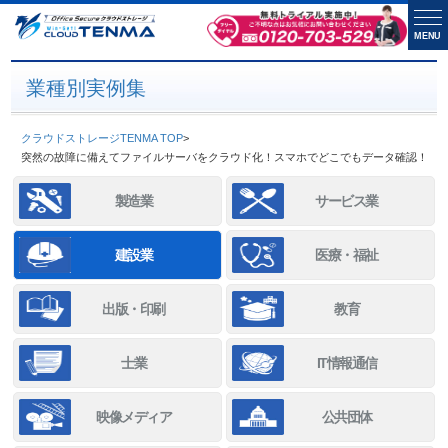
MENU
業種別実例集
クラウドストレージTENMA TOP
>
突然の故障に備えてファイルサーバをクラウド化！スマホでどこでもデータ確認！
製造業
サービス業
建設業
医療・福祉
出版・印刷
教育
士業
IT情報通信
映像メディア
公共団体