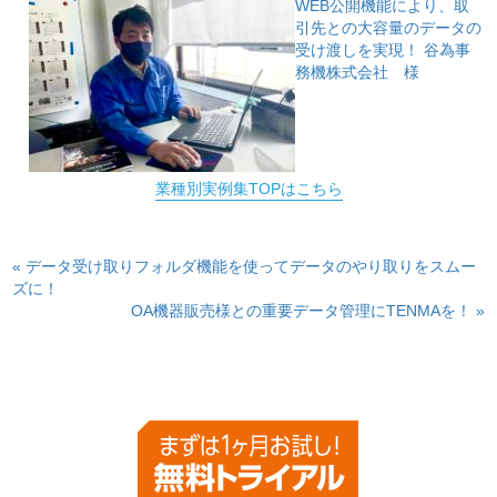
WEB公開機能により、取
引先との大容量のデータの
受け渡しを実現！
谷為事
務機株式会社 様
業種別実例集TOPはこちら
« データ受け取りフォルダ機能を使ってデータのやり取りをスムー
ズに！
OA機器販売様との重要データ管理にTENMAを！ »