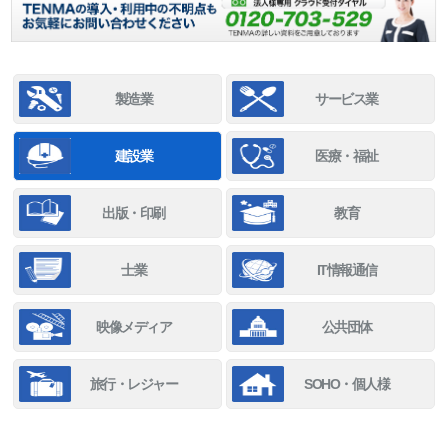
製造業
サービス業
建設業
医療・福祉
出版・印刷
教育
士業
IT情報通信
映像メディア
公共団体
旅行・レジャー
SOHO・個人様