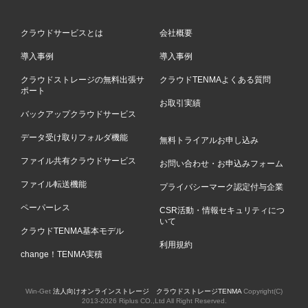
クラウドサービスとは
会社概要
導入事例
導入事例
クラウドストレージの無料出張サ
クラウドTENMAよくある質問
ポート
お取引実績
バックアップクラウドサービス
データ受け取りフォルダ機能
無料トライアルお申し込み
ファイル共有クラウドサービス
お問い合わせ・お申込みフォーム
ファイル転送機能
プライバシーマーク認定付与企業
ペーパーレス
CSR活動・情報セキュリティにつ
いて
クラウドTENMA基本モデル
利用規約
change！TENMA実積
Win-Get
法人向けオンラインストレージ クラウドストレージTENMA
Copyright(C)
2013-
2026 Riplus CO.,Ltd All Right Reserved.