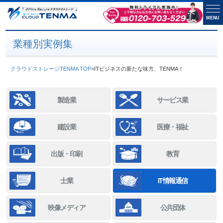
MENU
業種別実例集
クラウドストレージTENMA TOP
>
ITビジネスの新たな味方、TENMA！
製造業
サービス業
建設業
医療・福祉
出版・印刷
教育
士業
IT情報通信
映像メディア
公共団体