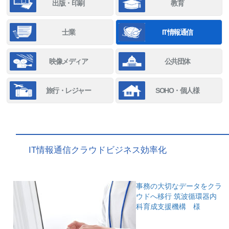
出版・印刷
教育
士業
IT情報通信
映像メディア
公共団体
旅行・レジャー
SOHO・個人様
IT情報通信クラウドビジネス効率化
事務の大切なデータをクラ
ウドへ移行
筑波循環器内
科育成支援機構 様