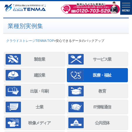
MENU
業種別実例集
クラウドストレージTENMA TOP
>
安心できるデータのバックアップ
製造業
サービス業
建設業
医療・福祉
出版・印刷
教育
士業
IT情報通信
映像メディア
公共団体