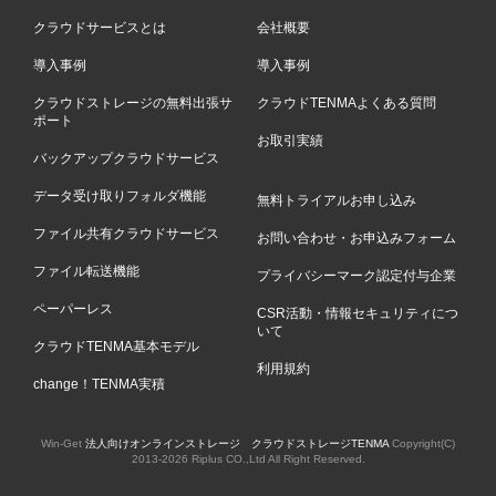
クラウドサービスとは
会社概要
導入事例
導入事例
クラウドストレージの無料出張サ
クラウドTENMAよくある質問
ポート
お取引実績
バックアップクラウドサービス
データ受け取りフォルダ機能
無料トライアルお申し込み
ファイル共有クラウドサービス
お問い合わせ・お申込みフォーム
ファイル転送機能
プライバシーマーク認定付与企業
ペーパーレス
CSR活動・情報セキュリティにつ
いて
クラウドTENMA基本モデル
利用規約
change！TENMA実積
Win-Get
法人向けオンラインストレージ クラウドストレージTENMA
Copyright(C)
2013-
2026 Riplus CO.,Ltd All Right Reserved.