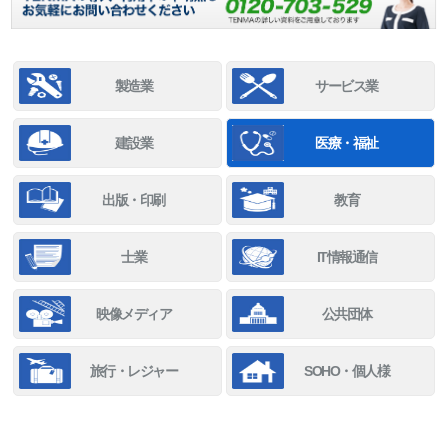
製造業
サービス業
建設業
医療・福祉
出版・印刷
教育
士業
IT情報通信
映像メディア
公共団体
旅行・レジャー
SOHO・個人様