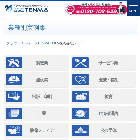
MENU
業種別実例集
クラウドストレージTENMA TOP
>
株式会社シード
製造業
サービス業
建設業
医療・福祉
出版・印刷
教育
士業
IT情報通信
映像メディア
公共団体