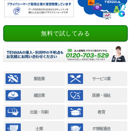
無料で試してみる
製造業
サービス業
建設業
医療・福祉
出版・印刷
教育
士業
IT情報通信