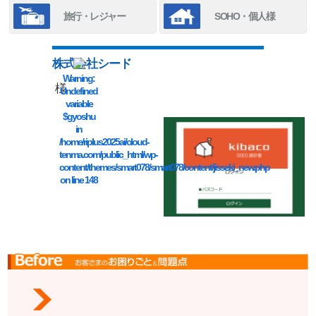
旅行・レジャー
SOHO・個人様
株式会社シード
Warning
:
様
Undefined
variable
$gyoshu
in
/home/riplus2025ai/cloud-
tenma.com/public_html/wp-
content/themes/smart078/smart078/content/jisseki_new.php
on line
148