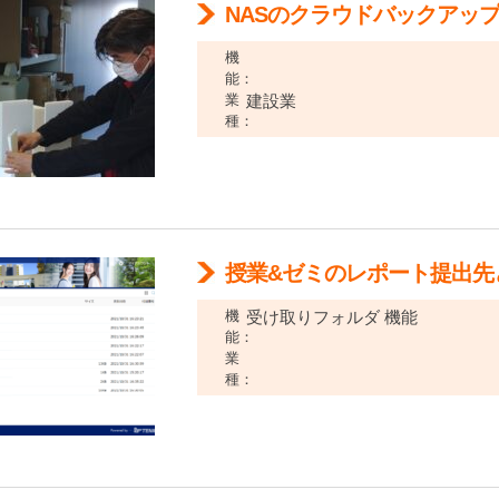
NASのクラウドバックアッ
機
能：
業
建設業
種：
授業&ゼミのレポート提出先
機
受け取りフォルダ 機能
能：
業
種：