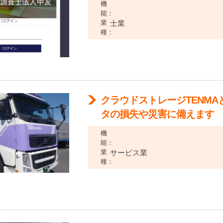
機
能：
業
士業
種：
クラウドストレージTENMA
タの損失や災害に備えます
機
能：
業
サービス業
種：