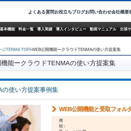
よくある質問
お役立ちブログ
お問い合わせ
会社概要
基本機能
料金一覧
導入実績
導入インタビュー
動画マニュアル
出張
TENMA TOP
>
WEB公開機能ークラウドTENMAの使い方提案集
開機能ークラウドTENMAの使い方提案集
MAの使い方提案事例集
WEB公開機能と受取フォル
機
能：