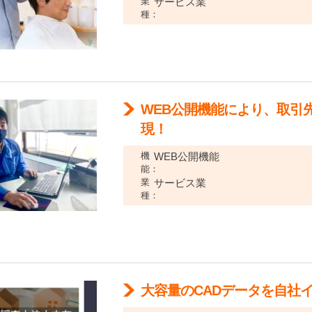
業
サービス業
種：
WEB公開機能により、取引
現！
機
WEB公開機能
能：
業
サービス業
種：
大容量のCADデータを自社