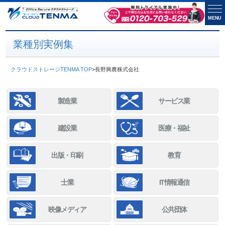
MENU
業種別実例集
クラウドストレージTENMA TOP
>
長野興農株式会社
製造業
サービス業
建設業
医療・福祉
出版・印刷
教育
士業
IT情報通信
映像メディア
公共団体