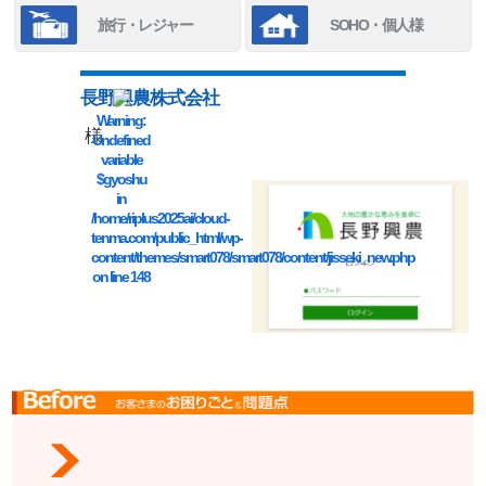
旅行・レジャー
SOHO・個人様
長野興農株式会社
Warning
:
様
Undefined
variable
$gyoshu
in
/home/riplus2025ai/cloud-
tenma.com/public_html/wp-
content/themes/smart078/smart078/content/jisseki_new.php
on line
148