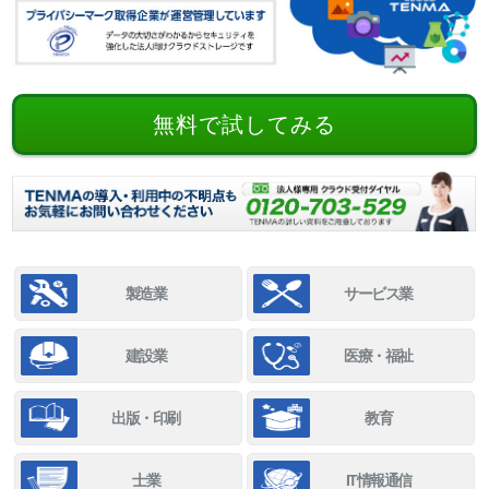
無料で試してみる
製造業
サービス業
建設業
医療・福祉
出版・印刷
教育
士業
IT情報通信